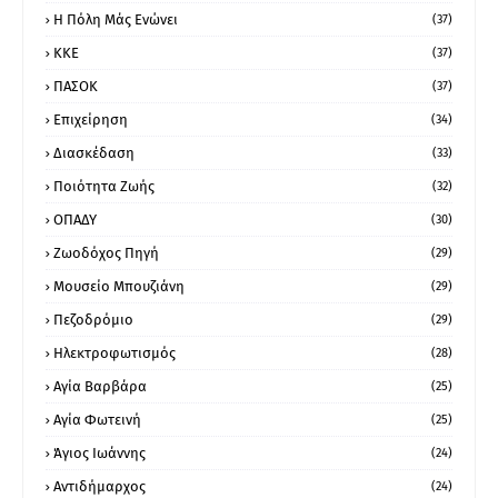
Η Πόλη Μάς Ενώνει
(37)
ΚΚΕ
(37)
ΠΑΣΟΚ
(37)
Επιχείρηση
(34)
Διασκέδαση
(33)
Ποιότητα Ζωής
(32)
ΟΠΑΔΥ
(30)
Ζωοδόχος Πηγή
(29)
Μουσείο Μπουζιάνη
(29)
Πεζοδρόμιο
(29)
Ηλεκτροφωτισμός
(28)
Αγία Βαρβάρα
(25)
Αγία Φωτεινή
(25)
Άγιος Ιωάννης
(24)
Αντιδήμαρχος
(24)