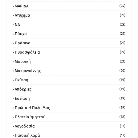
ΜΑΡΙΔΑ
(24)
Ατύχημα
(23)
ΝΔ
(23)
Πάσχα
(22)
Πράσινο
(22)
Πυρασφάλεια
(22)
Μουσική
(21)
Μακρυγιάννης
(20)
Έκθεση
(19)
Απόκριες
(19)
Εστίαση
(19)
Πρώτα Η Πόλη Μας
(19)
Πλατεία Υμηττού
(18)
Λογοδοσία
(17)
Παιδική Χαρά
(17)