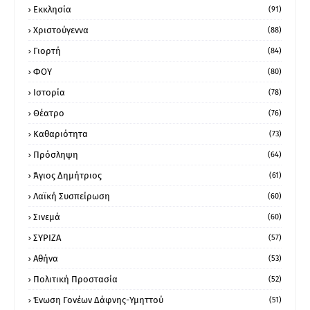
Εκκλησία
(91)
Χριστούγεννα
(88)
Γιορτή
(84)
ΦΟΥ
(80)
Ιστορία
(78)
Θέατρο
(76)
Καθαριότητα
(73)
Πρόσληψη
(64)
Άγιος Δημήτριος
(61)
Λαϊκή Συσπείρωση
(60)
Σινεμά
(60)
ΣΥΡΙΖΑ
(57)
Αθήνα
(53)
Πολιτική Προστασία
(52)
Ένωση Γονέων Δάφνης-Υμηττού
(51)