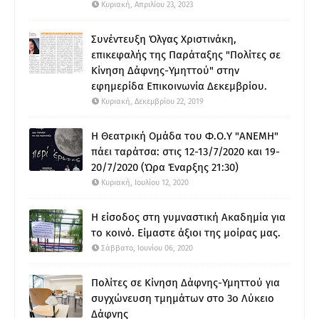
Κυριακή, Απριλίου 23, 2023
Συνέντευξη Όλγας Χριστινάκη,
επικεφαλής της Παράταξης "Πολίτες σε
Κίνηση Δάφνης-Υμηττού" στην
εφημερίδα Επικοινωνία Δεκεμβρίου.
Κυριακή, Δεκεμβρίου 22, 2019
Η Θεατρική Ομάδα του Φ.Ο.Υ "ΑΝΕΜΗ"
πάει ταράτσα: στις 12-13/7/2020 και 19-
20/7/2020 (Ώρα Έναρξης 21:30)
Κυριακή, Ιουλίου 12, 2020
Η είσοδος στη γυμναστική Ακαδημία για
το κοινό. Είμαστε άξιοι της μοίρας μας.
Σάββατο, Ιουνίου 06, 2020
Πολίτες σε Κίνηση Δάφνης-Υμηττού για
συγχώνευση τμημάτων στο 3ο Λύκειο
Δάφνης