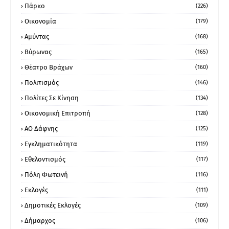
Πάρκο
(226)
Οικονομία
(179)
Αμύντας
(168)
Βύρωνας
(165)
Θέατρο Βράχων
(160)
Πολιτισμός
(146)
Πολίτες Σε Κίνηση
(134)
Οικονομική Επιτροπή
(128)
ΑΟ Δάφνης
(125)
Εγκληματικότητα
(119)
Εθελοντισμός
(117)
Πόλη Φωτεινή
(116)
Εκλογές
(111)
Δημοτικές Εκλογές
(109)
Δήμαρχος
(106)