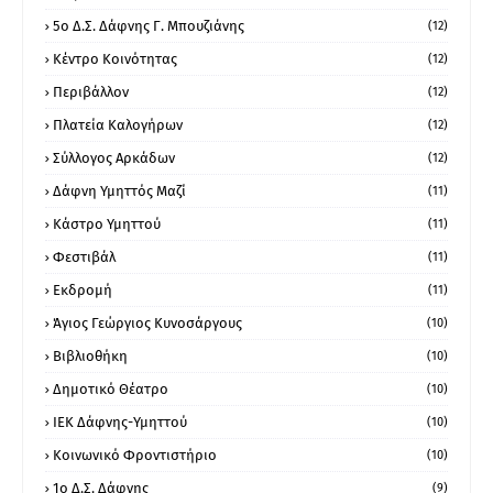
5ο Δ.Σ. Δάφνης Γ. Μπουζιάνης
(12)
Κέντρο Κοινότητας
(12)
Περιβάλλον
(12)
Πλατεία Καλογήρων
(12)
Σύλλογος Αρκάδων
(12)
Δάφνη Υμηττός Μαζί
(11)
Κάστρο Υμηττού
(11)
Φεστιβάλ
(11)
Εκδρομή
(11)
Άγιος Γεώργιος Κυνοσάργους
(10)
Βιβλιοθήκη
(10)
Δημοτικό Θέατρο
(10)
ΙΕΚ Δάφνης-Υμηττού
(10)
Κοινωνικό Φροντιστήριο
(10)
1ο Δ.Σ. Δάφνης
(9)