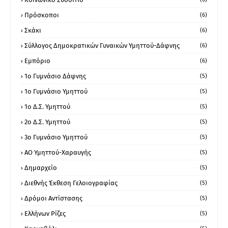
Πρόσκοποι
(6)
Σκάκι
(6)
Σύλλογος Δημοκρατικών Γυναικών Υμηττού-Δάφνης
(6)
Εμπόριο
(6)
1ο Γυμνάσιο Δάφνης
(5)
1ο Γυμνάσιο Υμηττού
(5)
1ο Δ.Σ. Υμηττού
(5)
2ο Δ.Σ. Υμηττού
(5)
3ο Γυμνάσιο Υμηττού
(5)
ΑΟ Υμηττού-Χαραυγής
(5)
Δημαρχείο
(5)
Διεθνής Έκθεση Γελοιογραφίας
(5)
Δρόμοι Αντίστασης
(5)
Ελλήνων Ρίζες
(5)