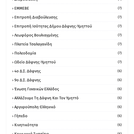
ΕΜΜΕΒΕ
(7)
Επιτροπή Διαβούλευσης
(7)
Επιτροπή Ισότητας Δήμου Δάφνης-Υμηττού
(7)
Λεωφόρος Βουλιαγμένης
(7)
Πλατεία Τσαλαγανίδη
(7)
Πολεοδομία
(7)
Ωδείο Δάφνης-Υμηττού
(7)
4ο Δ.Σ. Δάφνης
(6)
9ο Δ.Σ. Δάφνης
(6)
Ένωση Γυναικών Ελλάδος
(6)
ΑλλάΖουμε Τη Δάφνη Και Τον Υμηττό
(6)
Αργυρούπολη-Ελληνικό
(6)
Γήπεδο
(6)
Κινητικότητα
(6)
Κοινωνικό Συσσίτιο
(6)