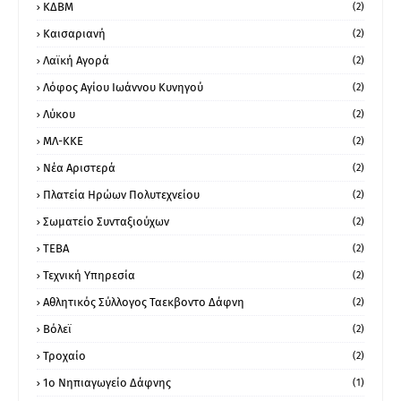
ΚΔΒΜ
(2)
Καισαριανή
(2)
Λαϊκή Αγορά
(2)
Λόφος Αγίου Ιωάννου Κυνηγού
(2)
Λύκου
(2)
ΜΛ-ΚΚΕ
(2)
Νέα Αριστερά
(2)
Πλατεία Ηρώων Πολυτεχνείου
(2)
Σωματείο Συνταξιούχων
(2)
ΤΕΒΑ
(2)
Τεχνική Υπηρεσία
(2)
Αθλητικός Σύλλογος Ταεκβοντο Δάφνη
(2)
Βόλεϊ
(2)
Τροχαίο
(2)
1ο Νηπιαγωγείο Δάφνης
(1)