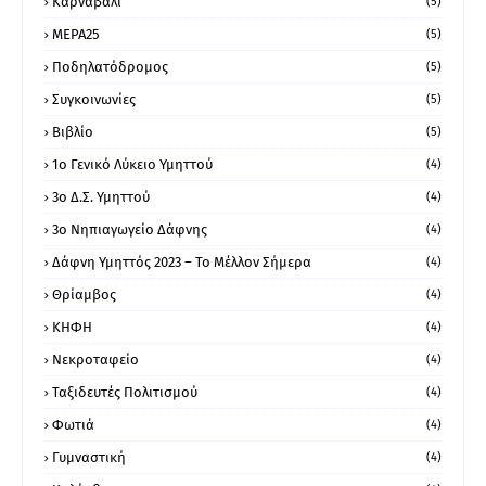
Καρναβάλι
(5)
ΜΕΡΑ25
(5)
Ποδηλατόδρομος
(5)
Συγκοινωνίες
(5)
Βιβλίο
(5)
1ο Γενικό Λύκειο Υμηττού
(4)
3ο Δ.Σ. Υμηττού
(4)
3ο Νηπιαγωγείο Δάφνης
(4)
Δάφνη Υμηττός 2023 – Το Μέλλον Σήμερα
(4)
Θρίαμβος
(4)
ΚΗΦΗ
(4)
Νεκροταφείο
(4)
Ταξιδευτές Πολιτισμού
(4)
Φωτιά
(4)
Γυμναστική
(4)