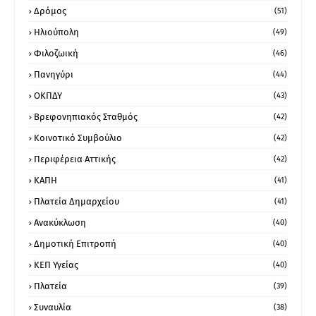
Δρόμος
(51)
Ηλιούπολη
(49)
Φιλοζωική
(46)
Πανηγύρι
(44)
ΟΚΠΔΥ
(43)
Βρεφονηπιακός Σταθμός
(42)
Κοινοτικό Συμβούλιο
(42)
Περιφέρεια Αττικής
(42)
ΚΑΠΗ
(41)
Πλατεία Δημαρχείου
(41)
Ανακύκλωση
(40)
Δημοτική Επιτροπή
(40)
ΚΕΠ Υγείας
(40)
Πλατεία
(39)
Συναυλία
(38)