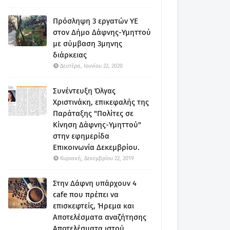
Πρόσληψη 3 εργατών ΥΕ
στον Δήμο Δάφνης-Υμηττού
με σύμβαση 3μηνης
διάρκειας
Δευτέρα, Ιουνίου 22, 2020
Συνέντευξη Όλγας
Χριστινάκη, επικεφαλής της
Παράταξης "Πολίτες σε
Κίνηση Δάφνης-Υμηττού"
στην εφημερίδα
Επικοινωνία Δεκεμβρίου.
Κυριακή, Δεκεμβρίου 22, 2019
Στην Δάφνη υπάρχουν 4
cafe που πρέπει να
επισκεφτείς, Ήρεμα και
Αποτελέσματα αναζήτησης
Αποτελέσματα ιστού