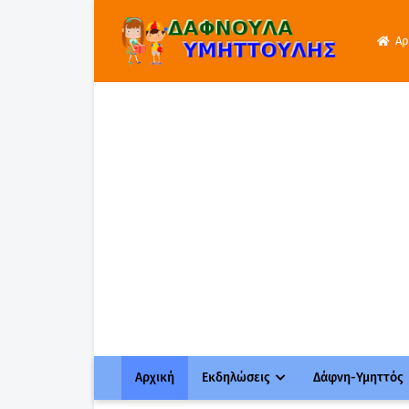
Αρ
Αρχική
Εκδηλώσεις
Δάφνη-Υμηττός