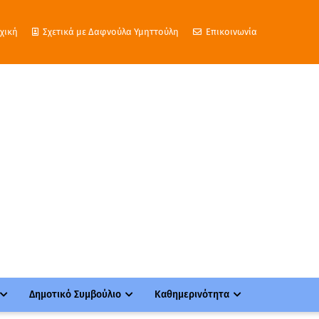
χική
Σχετικά με Δαφνούλα Υμηττούλη
Επικοινωνία
Δημοτικό Συμβούλιο
Καθημερινότητα