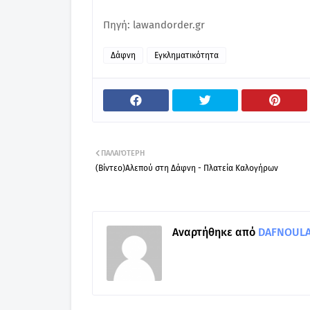
Πηγή: lawandorder.gr
Δάφνη
Εγκληματικότητα
ΠΑΛΑΙΌΤΕΡΗ
(Βίντεο)Αλεπού στη Δάφνη - Πλατεία Καλογήρων
Αναρτήθηκε από
DAFNOULA-