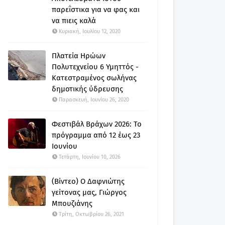
παρεΐστικα για να φας και
να πιεις καλά
Κυριακή, Ιουλίου 12, 2020
Πλατεία Ηρώων
Πολυτεχνείου 6 Υμηττός -
Κατεστραμένος σωλήνας
δημοτικής ύδρευσης
Παρασκευή, Ιουνίου 26, 2020
Φεστιβάλ Βράχων 2026: Το
πρόγραμμα από 12 έως 23
Ιουνίου
Τετάρτη, Ιουνίου 10, 2026
(Βίντεο) Ο Δαφνιώτης
γείτονας μας, Γιώργος
Μπουζιάνης
Τρίτη, Οκτωβρίου 26, 2021