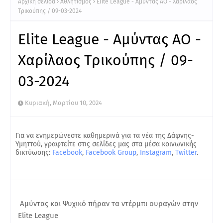
Αρχική σελίδα
Αθλητισμός
Elite League - Αμύντας ΑΟ - Χαρίλαος
Τρικούπης / 09-03-2024
Elite League - Αμύντας ΑΟ -
Χαρίλαος Τρικούπης / 09-
03-2024
Κυριακή, Μαρτίου 10, 2024
Για να ενημερώνεστε καθημερινά για τα νέα της Δάφνης-
Υμηττού, γραφτείτε στις σελίδες μας στα μέσα κοινωνικής
δικτύωσης:
Facebook
,
Facebook Group
,
Instagram
,
Twitter
.
Αμύντας και Ψυχικό πήραν τα ντέρμπι ουραγών στην
Elite League