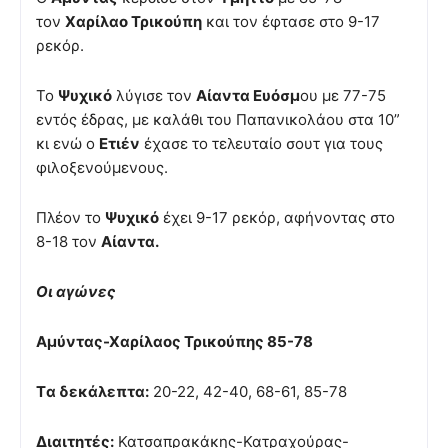
τον
Χαρίλαο Τρικούπη
και τον έφτασε στο 9-17
ρεκόρ.
Το
Ψυχικό
λύγισε τον
Αίαντα Ευόσμ
ου με 77-75
εντός έδρας, με καλάθι του Παπανικολάου στα 10”
κι ενώ ο
Ετιέν
έχασε το τελευταίο σουτ για τους
φιλοξενούμενους.
Πλέον το
Ψυχικό
έχει 9-17 ρεκόρ, αφήνοντας στο
8-18 τον
Αίαντα.
Οι αγώνες
Αμύντας-Χαρίλαος Τρικούπης
85-78
Tα δεκάλεπτα:
20-22, 42-40, 68-61, 85-78
Διαιτητές:
Κατσαπρακάκης-Κατραχούρας-