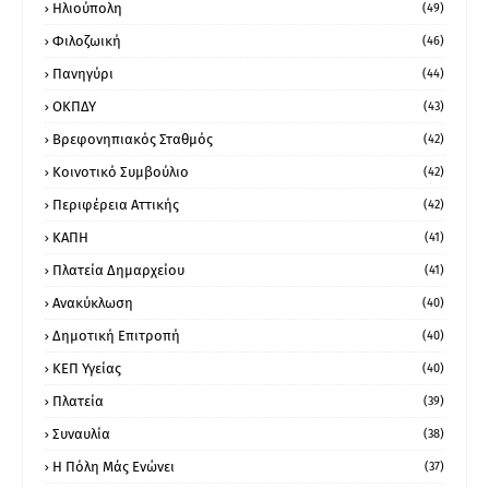
Ηλιούπολη
(49)
Φιλοζωική
(46)
Πανηγύρι
(44)
ΟΚΠΔΥ
(43)
Βρεφονηπιακός Σταθμός
(42)
Κοινοτικό Συμβούλιο
(42)
Περιφέρεια Αττικής
(42)
ΚΑΠΗ
(41)
Πλατεία Δημαρχείου
(41)
Ανακύκλωση
(40)
Δημοτική Επιτροπή
(40)
ΚΕΠ Υγείας
(40)
Πλατεία
(39)
Συναυλία
(38)
Η Πόλη Μάς Ενώνει
(37)