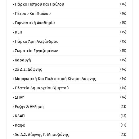
Πάρκο Πέτρου Και Παύλου
(16)
Πέτρου Και Παύλου
(16)
Γυμναστική Ακαδημία
(15)
ΚΕΠ
(15)
Πάρκο Άρη Αλεξάνδρου
(15)
Σωματείο Εργαζομένων
(15)
Χαραυγή
(15)
2ο Δ.Σ. Δάφνης
(14)
Μορφωτική Και Πολιτιστική Κίνηση Δάφνης
(14)
Πλατεία Δημαρχείου Υμηττού
(14)
ΣΠΑΥ
(14)
Ευζήν & Άθληση
(13)
ΚΔΑΠ
(13)
Καφέ
(13)
5ο Δ.Σ. Δάφνης Γ. Μπουζιάνης
(12)