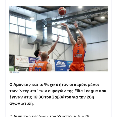
Ο Αμύντας και το Ψυχικό ήταν οι κερδισμένοι
των “ντέρμπι” των ουραγών της Elite League που
έγιναν στις 16:30 του Σαββάτου για την 26η
αγωνιστική.
Ο
Αμύντας
κέρδισε στον
Υμηττό
με 85-78