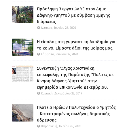
Πρόσληψη 3 εργατών ΥΕ στον Δήμο
Δάφνης-Υμηττού με σύμβαση 3μηνης
διάρκειας
Δευτέρα, Ιουνίου 22, 2020
Η είσοδος στη γυμναστική Ακαδημία για
το κοινό. Είμαστε άξιοι της μοίρας μας.
Σάββατο, Ιουνίου 06, 2020
Συνέντευξη Όλγας Χριστινάκη,
επικεφαλής της Παράταξης "Πολίτες σε
Κίνηση Δάφνης-Υμηττού" στην
εφημερίδα Επικοινωνία Δεκεμβρίου.
Κυριακή, Δεκεμβρίου 22, 2019
Πλατεία Ηρώων Πολυτεχνείου 6 Υμηττός
- Κατεστραμένος σωλήνας δημοτικής
ύδρευσης
Παρασκευή, Ιουνίου 26, 2020