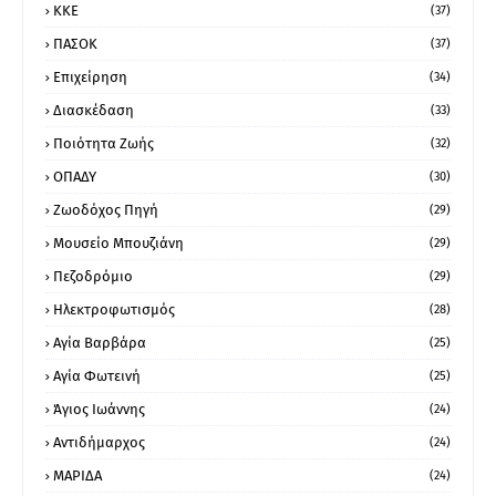
ΚΚΕ
(37)
ΠΑΣΟΚ
(37)
Επιχείρηση
(34)
Διασκέδαση
(33)
Ποιότητα Ζωής
(32)
ΟΠΑΔΥ
(30)
Ζωοδόχος Πηγή
(29)
Μουσείο Μπουζιάνη
(29)
Πεζοδρόμιο
(29)
Ηλεκτροφωτισμός
(28)
Αγία Βαρβάρα
(25)
Αγία Φωτεινή
(25)
Άγιος Ιωάννης
(24)
Αντιδήμαρχος
(24)
ΜΑΡΙΔΑ
(24)