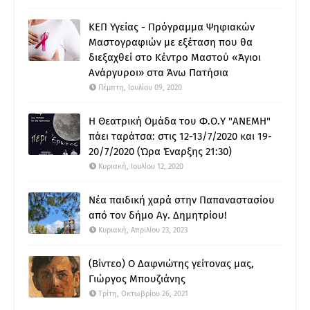
ΚΕΠ Υγείας - Πρόγραμμα Ψηφιακών
Μαστογραφιών με εξέταση που θα
διεξαχθεί στο Κέντρο Μαστού «Άγιοι
Ανάργυροι» στα Άνω Πατήσια
Πέμπτη, Ιουλίου 09, 2020
Η Θεατρική Ομάδα του Φ.Ο.Υ "ΑΝΕΜΗ"
πάει ταράτσα: στις 12-13/7/2020 και 19-
20/7/2020 (Ώρα Έναρξης 21:30)
Κυριακή, Ιουλίου 12, 2020
Νέα παιδική χαρά στην Παπαναστασίου
από τον δήμο Αγ. Δημητρίου!
Κυριακή, Απριλίου 23, 2023
(Βίντεο) Ο Δαφνιώτης γείτονας μας,
Γιώργος Μπουζιάνης
Τρίτη, Οκτωβρίου 26, 2021