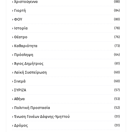
Χριστούγεννα
(88)
Γιορτή
(84)
ΦΟΥ
(80)
Ιστορία
(78)
Θέατρο
(76)
Καθαριότητα
(73)
Πρόσληψη
(64)
Άγιος Δημήτριος
(61)
Λαϊκή Συσπείρωση
(60)
Σινεμά
(60)
ΣΥΡΙΖΑ
(57)
Αθήνα
(53)
Πολιτική Προστασία
(52)
Ένωση Γονέων Δάφνης-Υμηττού
(51)
Δρόμος
(51)