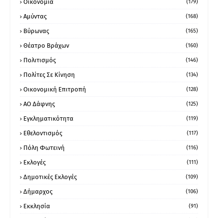
Οικονομία
(179)
Αμύντας
(168)
Βύρωνας
(165)
Θέατρο Βράχων
(160)
Πολιτισμός
(146)
Πολίτες Σε Κίνηση
(134)
Οικονομική Επιτροπή
(128)
ΑΟ Δάφνης
(125)
Εγκληματικότητα
(119)
Εθελοντισμός
(117)
Πόλη Φωτεινή
(116)
Εκλογές
(111)
Δημοτικές Εκλογές
(109)
Δήμαρχος
(106)
Εκκλησία
(91)