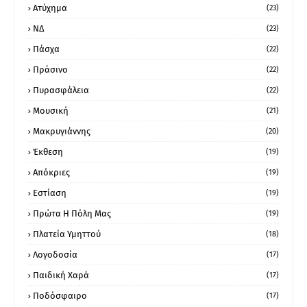
Ατύχημα
(23)
ΝΔ
(23)
Πάσχα
(22)
Πράσινο
(22)
Πυρασφάλεια
(22)
Μουσική
(21)
Μακρυγιάννης
(20)
Έκθεση
(19)
Απόκριες
(19)
Εστίαση
(19)
Πρώτα Η Πόλη Μας
(19)
Πλατεία Υμηττού
(18)
Λογοδοσία
(17)
Παιδική Χαρά
(17)
Ποδόσφαιρο
(17)