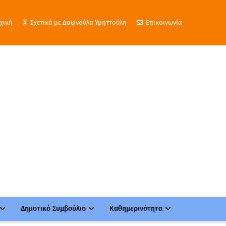
χική
Σχετικά με Δαφνούλα Υμηττούλη
Επικοινωνία
Δημοτικό Συμβούλιο
Καθημερινότητα