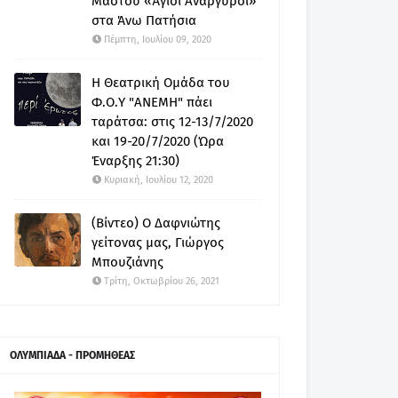
Μαστού «Άγιοι Ανάργυροι»
στα Άνω Πατήσια
Πέμπτη, Ιουλίου 09, 2020
Η Θεατρική Ομάδα του
Φ.Ο.Υ "ΑΝΕΜΗ" πάει
ταράτσα: στις 12-13/7/2020
και 19-20/7/2020 (Ώρα
Έναρξης 21:30)
Κυριακή, Ιουλίου 12, 2020
(Βίντεο) Ο Δαφνιώτης
γείτονας μας, Γιώργος
Μπουζιάνης
Τρίτη, Οκτωβρίου 26, 2021
ΟΛΥΜΠΙΑΔΑ - ΠΡΟΜΗΘΕΑΣ