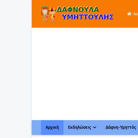
Αρ
Αρχική
Εκδηλώσεις
Δάφνη-Υμηττός