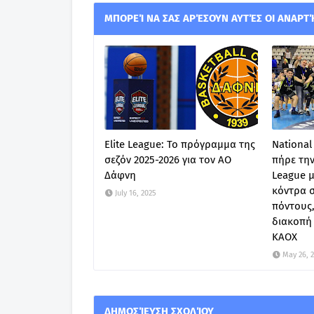
ΜΠΟΡΕΊ ΝΑ ΣΑΣ ΑΡΈΣΟΥΝ ΑΥΤΈΣ ΟΙ ΑΝΑΡΤ
Elite League: Το πρόγραμμα της
National
σεζόν 2025-2026 για τον ΑΟ
πήρε την
Δάφνη
League 
κόντρα σ
July 16, 2025
πόντους,
διακοπή
ΚΑΟΧ
May 26, 
ΔΗΜΟΣΊΕΥΣΗ ΣΧΟΛΊΟΥ