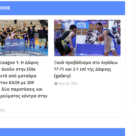
ΉΣΕΙΣ
 League 1: Η Δάφνη
Ξανά προβάδισμα στο Αιγάλεω
 άνοδο στην Elite
77-71 και 2-1 επί της Δάφνης
μετά από ματσάρα
(gallery)
τον ΚΑΟΧ με 209
May 08, 2025
 δύο παρατάσεις και
 ρεύματος κόντρα στην
2025