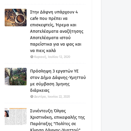
Στην Δάφνη υπάρχουν 4
cafe που πρέπει να
επισκεφτείς, Ήρεμα και
Αποτελέσματα αναζήτησης
Αποτελέσματα ιστού
παρεΐστικα για να φας και
να πιεις καλά
Κυριακή, Ιουλίου 12, 2020
Πρόσληψη 3 εργατών ΥΕ
στον Δήμο Δάφνης-Υμηττού
με σύμβαση 3μηνης
διάρκειας
Δευτέρα, Ιουνίου 22, 2020
Συνέντευξη Όλγας
Χριστινάκη, επικεφαλής της
Παράταξης "Πολίτες σε
Κίνηση Δάφνης-Υμηττού"