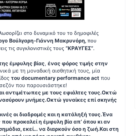
λωσορίζει στο δυναμικό του το δημοφιλές
ργο
Βούλγαρη-Γιάννη Μακρυνόρη
,
που
εις τις συγκλονιστικές τους
“ΚΡΑΥΓΕΣ”
.
της έμφυλης βίας
,
ένας φόρος τιμής στην
ικά με τη μοναδική αισθητική τους, μία
ίδος
του
documentary
performance
act
που
ο σεζόν που παρουσιάστηκε!
ι αντιμέτωπες με τους εφιάλτες τους.
Οκτώ
ανασύρουν μνήμες.
Οκτώ γυναίκες επί σκηνής
ινές οι διαδρομές και η κατάληξή τους.
Ένα
 που προκαλεί η έμφυλη βία απ’ όπου κι αν
α σημάδια, εκεί… να διαρκούν όσο η ζωή.
Και στη