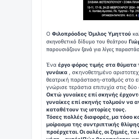
Ο
Φιλοπρόοδος Όμιλος Υμηττού
κα
σκηνοθετικό δίδυμο του θεάτρου
Γιώ
παρουσιάζουν ξανά για λίγες παραστάσ
Ένα
έργο φόρος τιμής
στα θύματα 
γυνάικα
, σκηνοθετημένο αριστοτεχν
θεατρική παράσταση-σταθμός στο ε
γνώρισε τεράστια επιτυχία στις δύ
Οκτώ γυναίκες επί σκηνής έρχοντα
γυναίκες επί σκηνής τολμούν να 
καταθέτουν τις ιστορίες τους.
Τόσες πολλές διαφορές, μα τόσο κο
μοίρασμα της συντριπτικής θλίψης
προέρχεται. Οι ουλές, οι ζημιές, τ