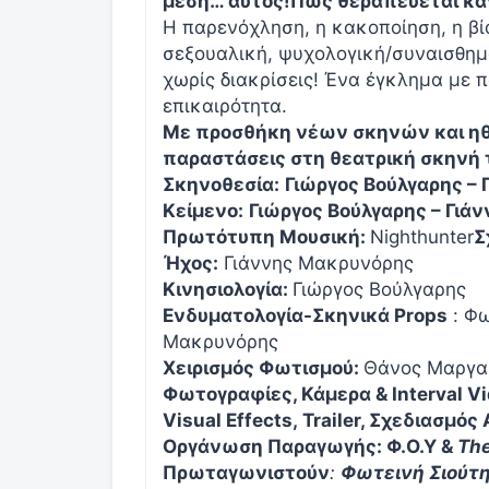
μέση… αυτός!
Πώς θεραπεύεται καν
Η παρενόχληση, η κακοποίηση, η βία
σεξουαλική, ψυχολογική/συναισθημα
χωρίς διακρίσεις! Ένα έγκλημα με 
επικαιρότητα.
Με προσθήκη νέων σκηνών και ηθο
παραστάσεις
στη θεατρική σκηνή 
Σκηνοθεσία:
Γιώργος Βούλγαρης –
Κείμενο:
Γιώργος Βούλγαρης – Γιά
Πρωτότυπη Μουσική:
Nighthunter
Σ
Ήχος:
Γιάννης Μακρυνόρης
Κινησιολογία:
Γιώργος Βούλγαρης
Ενδυματολογία-Σκηνικά
Props
: Φω
Μακρυνόρης
Χειρισμός Φωτισμού:
Θάνος Μαργα
Φωτογραφίες, Κάμερα &
Interval
Vi
Visual
Effects
,
Trailer
, Σχεδιασμός
Οργάνωση Παραγωγής: Φ.Ο.Υ &
Th
Πρωταγωνιστούν
:
Φωτεινή Σιούτη