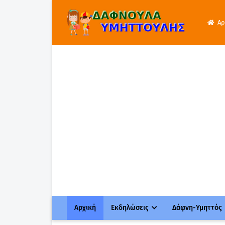
Αρ
Αρχική
Εκδηλώσεις
Δάφνη-Υμηττός