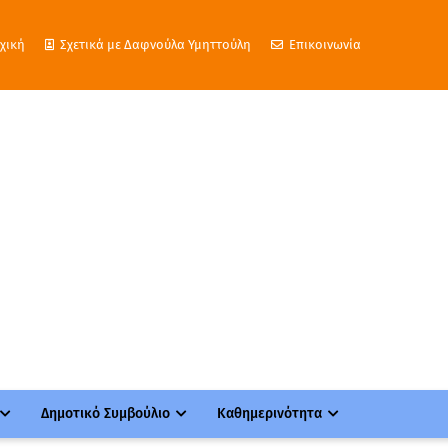
χική
Σχετικά με Δαφνούλα Υμηττούλη
Επικοινωνία
Δημοτικό Συμβούλιο
Καθημερινότητα