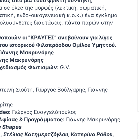
είς από μια τόσο φρικτή συνθήκη;
 σε όλες της μορφές (λεκτική, σωματική,
τική, ενδο-οικογενειακή κ.ο.κ.) ένα έγκλημα
πολυσύνθετες διαστάσεις, πάντα παρών στην
ποιών οι ”ΚΡΑΥΓΕΣ” ανεβαίνουν για λίγες
του ιστορικού
Φιλοπρόοδου Ομίλου Υμηττού.
 Γιάννης Μακρυνόρης
ννης Μακρυνόρης
χεδιασμός Φωτισμών:
G.V.
τεινή Σιούτη, Γιώργος Βούλγαρης, Γιάννης
ρίτης
deo
:
Γιώργος Ευαγγελόπουλος
 Αφίσας & Προγράμματος:
Γιάννης Μακρυνόρης
e
Shapes
, Στέλιος Κατημερτζόγλου, Κατερίνα Ρόθου,