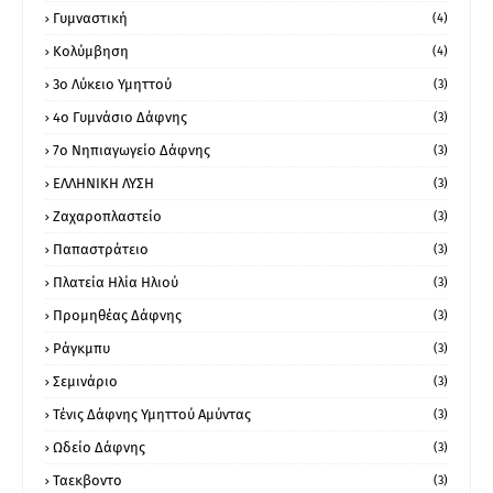
Γυμναστική
(4)
Κολύμβηση
(4)
3ο Λύκειο Υμηττού
(3)
4ο Γυμνάσιο Δάφνης
(3)
7ο Νηπιαγωγείο Δάφνης
(3)
ΕΛΛΗΝΙΚΗ ΛΥΣΗ
(3)
Ζαχαροπλαστείο
(3)
Παπαστράτειο
(3)
Πλατεία Ηλία Ηλιού
(3)
Προμηθέας Δάφνης
(3)
Ράγκμπυ
(3)
Σεμινάριο
(3)
Τένις Δάφνης Υμηττού Αμύντας
(3)
Ωδείο Δάφνης
(3)
Ταεκβοντο
(3)