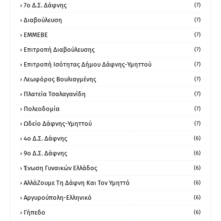
7ο Δ.Σ. Δάφνης
(7)
Διαβούλευση
(7)
ΕΜΜΕΒΕ
(7)
Επιτροπή Διαβούλευσης
(7)
Επιτροπή Ισότητας Δήμου Δάφνης-Υμηττού
(7)
Λεωφόρος Βουλιαγμένης
(7)
Πλατεία Τσαλαγανίδη
(7)
Πολεοδομία
(7)
Ωδείο Δάφνης-Υμηττού
(7)
4ο Δ.Σ. Δάφνης
(6)
9ο Δ.Σ. Δάφνης
(6)
Ένωση Γυναικών Ελλάδος
(6)
ΑλλάΖουμε Τη Δάφνη Και Τον Υμηττό
(6)
Αργυρούπολη-Ελληνικό
(6)
Γήπεδο
(6)