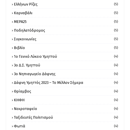
Ελλήνων Ρίζες
(5)
Καρναβάλι
(5)
ΜΕΡΑ25
(5)
Ποδηλατόδρομος
(5)
Συγκοινωνίες
(5)
Βιβλίο
(5)
1ο Γενικό Λύκειο Υμηττού
(4)
3ο Δ.Σ. Υμηττού
(4)
3ο Νηπιαγωγείο Δάφνης
(4)
Δάφνη Υμηττός 2023 – Το Μέλλον Σήμερα
(4)
Θρίαμβος
(4)
ΚΗΦΗ
(4)
Νεκροταφείο
(4)
Ταξιδευτές Πολιτισμού
(4)
Φωτιά
(4)