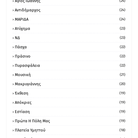
Άγιος Ιωάννης
(24)
Αντιδήμαρχος
(24)
ΜΑΡΙΔΑ
(24)
Ατύχημα
(23)
ΝΔ
(23)
Πάσχα
(22)
Πράσινο
(22)
Πυρασφάλεια
(22)
Μουσική
(21)
Μακρυγιάννης
(20)
Έκθεση
(19)
Απόκριες
(19)
Εστίαση
(19)
Πρώτα Η Πόλη Μας
(19)
Πλατεία Υμηττού
(18)