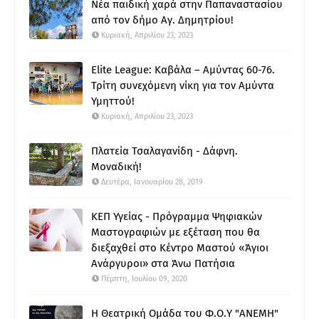
Νέα παιδική χαρά στην Παπαναστασίου
από τον δήμο Αγ. Δημητρίου!
Κυριακή, Απριλίου 23, 2023
Elite League: Καβάλα – Αμύντας 60-76.
Τρίτη συνεχόμενη νίκη για τον Αμύντα
Υμηττού!
Κυριακή, Απριλίου 23, 2023
Πλατεία Τσαλαγανίδη - Δάφνη.
Μοναδική!
Δευτέρα, Ιανουαρίου 28, 2019
ΚΕΠ Υγείας - Πρόγραμμα Ψηφιακών
Μαστογραφιών με εξέταση που θα
διεξαχθεί στο Κέντρο Μαστού «Άγιοι
Ανάργυροι» στα Άνω Πατήσια
Πέμπτη, Ιουλίου 09, 2020
Η Θεατρική Ομάδα του Φ.Ο.Υ "ΑΝΕΜΗ"