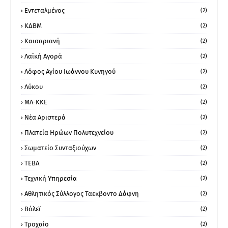
Εντεταλμένος
(2)
ΚΔΒΜ
(2)
Καισαριανή
(2)
Λαϊκή Αγορά
(2)
Λόφος Αγίου Ιωάννου Κυνηγού
(2)
Λύκου
(2)
ΜΛ-ΚΚΕ
(2)
Νέα Αριστερά
(2)
Πλατεία Ηρώων Πολυτεχνείου
(2)
Σωματείο Συνταξιούχων
(2)
ΤΕΒΑ
(2)
Τεχνική Υπηρεσία
(2)
Αθλητικός Σύλλογος Ταεκβοντο Δάφνη
(2)
Βόλεϊ
(2)
Τροχαίο
(2)