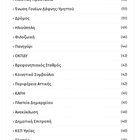
Ένωση Γονέων Δάφνης-Υμηττού
(51)
Δρόμος
(51)
Ηλιούπολη
(49)
Φιλοζωική
(46)
Πανηγύρι
(44)
ΟΚΠΔΥ
(43)
Βρεφονηπιακός Σταθμός
(42)
Κοινοτικό Συμβούλιο
(42)
Περιφέρεια Αττικής
(42)
ΚΑΠΗ
(41)
Πλατεία Δημαρχείου
(41)
Ανακύκλωση
(40)
Δημοτική Επιτροπή
(40)
ΚΕΠ Υγείας
(40)