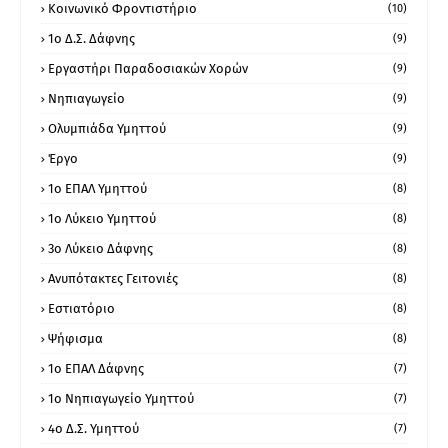
Κοινωνικό Φροντιστήριο
(10)
1ο Δ.Σ. Δάφνης
(9)
Εργαστήρι Παραδοσιακών Χορών
(9)
Νηπιαγωγείο
(9)
Ολυμπιάδα Υμηττού
(9)
Έργο
(9)
1o ΕΠΑΛ Υμηττού
(8)
1ο Λύκειο Υμηττού
(8)
3ο Λύκειο Δάφνης
(8)
Ανυπότακτες Γειτονιές
(8)
Εστιατόριο
(8)
Ψήφισμα
(8)
1ο ΕΠΑΛ Δάφνης
(7)
1ο Νηπιαγωγείο Υμηττού
(7)
4ο Δ.Σ. Υμηττού
(7)