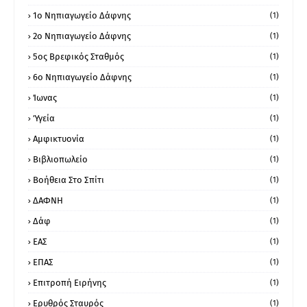
1ο Νηπιαγωγείο Δάφνης
(1)
2ο Νηπιαγωγείο Δάφνης
(1)
5ος Βρεφικός Σταθμός
(1)
6ο Νηπιαγωγείο Δάφνης
(1)
Ίωνας
(1)
Ύγεία
(1)
Αμφικτυονία
(1)
Βιβλιοπωλείο
(1)
Βοήθεια Στο Σπίτι
(1)
ΔΑΦΝΗ
(1)
Δάφ
(1)
ΕΑΣ
(1)
ΕΠΑΣ
(1)
Επιτροπή Ειρήνης
(1)
Ερυθρός Σταυρός
(1)