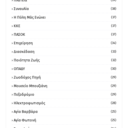
Πλατεία
(39)
Συναυλία
(38)
Η Πόλη Μάς Ενώνει
(37)
ΚΚΕ
(37)
ΠΑΣΟΚ
(37)
Επιχείρηση
(34)
Διασκέδαση
(33)
Ποιότητα Ζωής
(32)
ΟΠΑΔΥ
(30)
Ζωοδόχος Πηγή
(29)
Μουσείο Μπουζιάνη
(29)
Πεζοδρόμιο
(29)
Ηλεκτροφωτισμός
(28)
Αγία Βαρβάρα
(25)
Αγία Φωτεινή
(25)