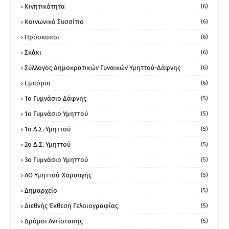
Κινητικότητα
(6)
Κοινωνικό Συσσίτιο
(6)
Πρόσκοποι
(6)
Σκάκι
(6)
Σύλλογος Δημοκρατικών Γυναικών Υμηττού-Δάφνης
(6)
Εμπόριο
(6)
1ο Γυμνάσιο Δάφνης
(5)
1ο Γυμνάσιο Υμηττού
(5)
1ο Δ.Σ. Υμηττού
(5)
2ο Δ.Σ. Υμηττού
(5)
3ο Γυμνάσιο Υμηττού
(5)
ΑΟ Υμηττού-Χαραυγής
(5)
Δημαρχείο
(5)
Διεθνής Έκθεση Γελοιογραφίας
(5)
Δρόμοι Αντίστασης
(5)