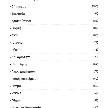
Δήμαρχος
(106)
Εκκλησία
(91)
Χριστούγεννα
(88)
Γιορτή
(84)
ΦΟΥ
(80)
Ιστορία
(78)
Θέατρο
(76)
Καθαριότητα
(73)
Πρόσληψη
(64)
Άγιος Δημήτριος
(61)
Λαϊκή Συσπείρωση
(60)
Σινεμά
(60)
ΣΥΡΙΖΑ
(57)
Αθήνα
(53)
Πολιτική Προστασία
(52)