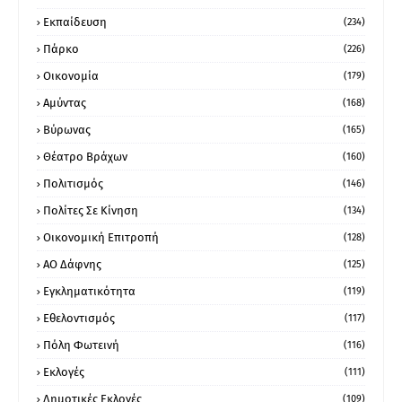
Εκπαίδευση
(234)
Πάρκο
(226)
Οικονομία
(179)
Αμύντας
(168)
Βύρωνας
(165)
Θέατρο Βράχων
(160)
Πολιτισμός
(146)
Πολίτες Σε Κίνηση
(134)
Οικονομική Επιτροπή
(128)
ΑΟ Δάφνης
(125)
Εγκληματικότητα
(119)
Εθελοντισμός
(117)
Πόλη Φωτεινή
(116)
Εκλογές
(111)
Δημοτικές Εκλογές
(109)