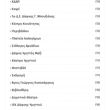
ΚΔΑΠ
(13)
Καφέ
(13)
5ο Δ.Σ. Δάφνης Γ. Μπουζιάνης
(12)
Κέντρο Κοινότητας
(12)
Περιβάλλον
(12)
Πλατεία Καλογήρων
(12)
Σύλλογος Αρκάδων
(12)
Δάφνη Υμηττός Μαζί
(11)
Κάστρο Υμηττού
(11)
Φεστιβάλ
(11)
Εκδρομή
(11)
Άγιος Γεώργιος Κυνοσάργους
(10)
Βιβλιοθήκη
(10)
Δημοτικό Θέατρο
(10)
ΙΕΚ Δάφνης-Υμηττού
(10)