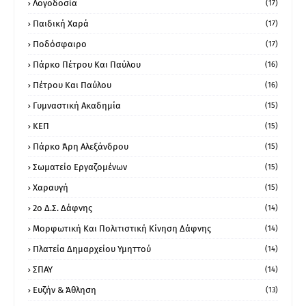
Λογοδοσία
(17)
Παιδική Χαρά
(17)
Ποδόσφαιρο
(17)
Πάρκο Πέτρου Και Παύλου
(16)
Πέτρου Και Παύλου
(16)
Γυμναστική Ακαδημία
(15)
ΚΕΠ
(15)
Πάρκο Άρη Αλεξάνδρου
(15)
Σωματείο Εργαζομένων
(15)
Χαραυγή
(15)
2ο Δ.Σ. Δάφνης
(14)
Μορφωτική Και Πολιτιστική Κίνηση Δάφνης
(14)
Πλατεία Δημαρχείου Υμηττού
(14)
ΣΠΑΥ
(14)
Ευζήν & Άθληση
(13)