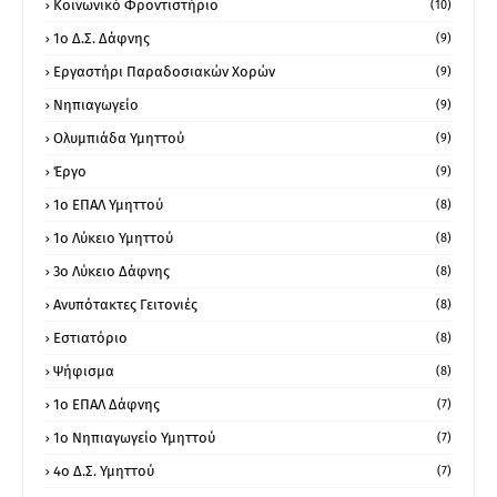
Κοινωνικό Φροντιστήριο
(10)
1ο Δ.Σ. Δάφνης
(9)
Εργαστήρι Παραδοσιακών Χορών
(9)
Νηπιαγωγείο
(9)
Ολυμπιάδα Υμηττού
(9)
Έργο
(9)
1o ΕΠΑΛ Υμηττού
(8)
1ο Λύκειο Υμηττού
(8)
3ο Λύκειο Δάφνης
(8)
Ανυπότακτες Γειτονιές
(8)
Εστιατόριο
(8)
Ψήφισμα
(8)
1ο ΕΠΑΛ Δάφνης
(7)
1ο Νηπιαγωγείο Υμηττού
(7)
4ο Δ.Σ. Υμηττού
(7)