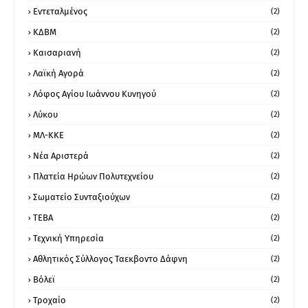
Εντεταλμένος
(2)
ΚΔΒΜ
(2)
Καισαριανή
(2)
Λαϊκή Αγορά
(2)
Λόφος Αγίου Ιωάννου Κυνηγού
(2)
Λύκου
(2)
ΜΛ-ΚΚΕ
(2)
Νέα Αριστερά
(2)
Πλατεία Ηρώων Πολυτεχνείου
(2)
Σωματείο Συνταξιούχων
(2)
ΤΕΒΑ
(2)
Τεχνική Υπηρεσία
(2)
Αθλητικός Σύλλογος Ταεκβοντο Δάφνη
(2)
Βόλεϊ
(2)
Τροχαίο
(2)