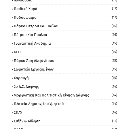
Λογοδοσία
(17)
Παιδική Χαρά
(17)
Ποδόσφαιρο
(17)
Πάρκο Πέτρου Και Παύλου
(16)
Πέτρου Και Παύλου
(16)
Γυμναστική Ακαδημία
(15)
ΚΕΠ
(15)
Πάρκο Άρη Αλεξάνδρου
(15)
Σωματείο Εργαζομένων
(15)
Χαραυγή
(15)
2ο Δ.Σ. Δάφνης
(14)
Μορφωτική Και Πολιτιστική Κίνηση Δάφνης
(14)
Πλατεία Δημαρχείου Υμηττού
(14)
ΣΠΑΥ
(14)
Ευζήν & Άθληση
(13)