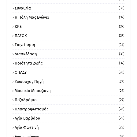
Συναυλία
(38)
Η Πόλη Μάς Ενώνει
(37)
ΚΚΕ
(37)
ΠΑΣΟΚ
(37)
Επιχείρηση
(34)
Διασκέδαση
(33)
Ποιότητα Ζωής
(32)
ΟΠΑΔΥ
(30)
Ζωοδόχος Πηγή
(29)
Μουσείο Μπουζιάνη
(29)
Πεζοδρόμιο
(29)
Ηλεκτροφωτισμός
(28)
Αγία Βαρβάρα
(25)
Αγία Φωτεινή
(25)
Άγιος Ιωάννης
(24)