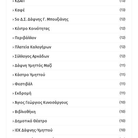
ΚΔΑΠ
(13)
Καφέ
(13)
5ο Δ.Σ. Δάφνης Γ. Μπουζιάνης
(12)
Κέντρο Κοινότητας
(12)
Περιβάλλον
(12)
Πλατεία Καλογήρων
(12)
Σύλλογος Αρκάδων
(12)
Δάφνη Υμηττός Μαζί
(11)
Κάστρο Υμηττού
(11)
Φεστιβάλ
(11)
Εκδρομή
(11)
Άγιος Γεώργιος Κυνοσάργους
(10)
Βιβλιοθήκη
(10)
Δημοτικό Θέατρο
(10)
ΙΕΚ Δάφνης-Υμηττού
(10)