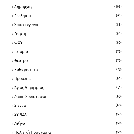
Δήμαρχος
(106)
Εκκλησία
(91)
Χριστούγεννα
(88)
Γιορτή
(84)
ΦΟΥ
(80)
Ιστορία
(78)
Θέατρο
(76)
Καθαριότητα
(73)
Πρόσληψη
(64)
Άγιος Δημήτριος
(61)
Λαϊκή Συσπείρωση
(60)
Σινεμά
(60)
ΣΥΡΙΖΑ
(57)
Αθήνα
(53)
Πολιτική Προστασία
(52)