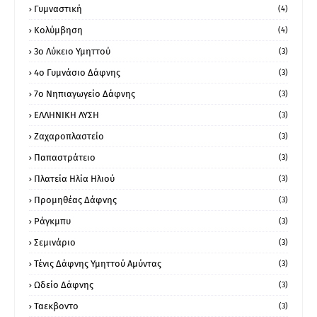
Γυμναστική
(4)
Κολύμβηση
(4)
3ο Λύκειο Υμηττού
(3)
4ο Γυμνάσιο Δάφνης
(3)
7ο Νηπιαγωγείο Δάφνης
(3)
ΕΛΛΗΝΙΚΗ ΛΥΣΗ
(3)
Ζαχαροπλαστείο
(3)
Παπαστράτειο
(3)
Πλατεία Ηλία Ηλιού
(3)
Προμηθέας Δάφνης
(3)
Ράγκμπυ
(3)
Σεμινάριο
(3)
Τένις Δάφνης Υμηττού Αμύντας
(3)
Ωδείο Δάφνης
(3)
Ταεκβοντο
(3)