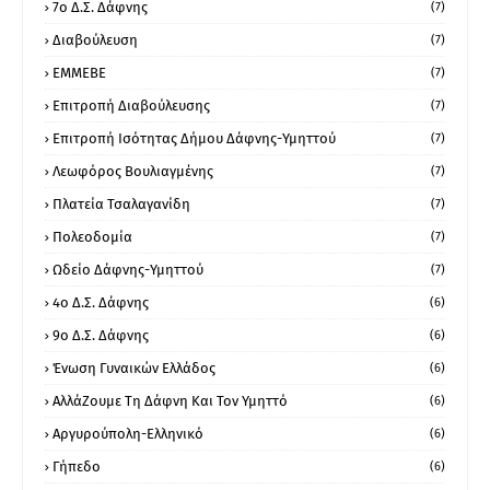
7ο Δ.Σ. Δάφνης
(7)
Διαβούλευση
(7)
ΕΜΜΕΒΕ
(7)
Επιτροπή Διαβούλευσης
(7)
Επιτροπή Ισότητας Δήμου Δάφνης-Υμηττού
(7)
Λεωφόρος Βουλιαγμένης
(7)
Πλατεία Τσαλαγανίδη
(7)
Πολεοδομία
(7)
Ωδείο Δάφνης-Υμηττού
(7)
4ο Δ.Σ. Δάφνης
(6)
9ο Δ.Σ. Δάφνης
(6)
Ένωση Γυναικών Ελλάδος
(6)
ΑλλάΖουμε Τη Δάφνη Και Τον Υμηττό
(6)
Αργυρούπολη-Ελληνικό
(6)
Γήπεδο
(6)