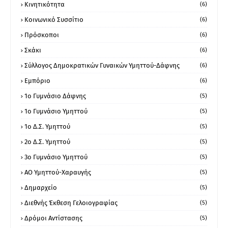
Κινητικότητα
(6)
Κοινωνικό Συσσίτιο
(6)
Πρόσκοποι
(6)
Σκάκι
(6)
Σύλλογος Δημοκρατικών Γυναικών Υμηττού-Δάφνης
(6)
Εμπόριο
(6)
1ο Γυμνάσιο Δάφνης
(5)
1ο Γυμνάσιο Υμηττού
(5)
1ο Δ.Σ. Υμηττού
(5)
2ο Δ.Σ. Υμηττού
(5)
3ο Γυμνάσιο Υμηττού
(5)
ΑΟ Υμηττού-Χαραυγής
(5)
Δημαρχείο
(5)
Διεθνής Έκθεση Γελοιογραφίας
(5)
Δρόμοι Αντίστασης
(5)