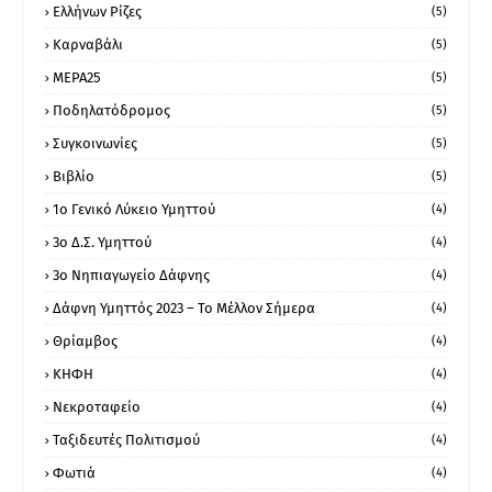
Ελλήνων Ρίζες
(5)
Καρναβάλι
(5)
ΜΕΡΑ25
(5)
Ποδηλατόδρομος
(5)
Συγκοινωνίες
(5)
Βιβλίο
(5)
1ο Γενικό Λύκειο Υμηττού
(4)
3ο Δ.Σ. Υμηττού
(4)
3ο Νηπιαγωγείο Δάφνης
(4)
Δάφνη Υμηττός 2023 – Το Μέλλον Σήμερα
(4)
Θρίαμβος
(4)
ΚΗΦΗ
(4)
Νεκροταφείο
(4)
Ταξιδευτές Πολιτισμού
(4)
Φωτιά
(4)