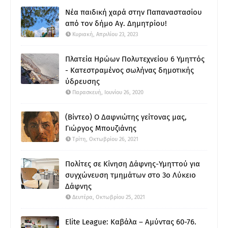
Νέα παιδική χαρά στην Παπαναστασίου
από τον δήμο Αγ. Δημητρίου!
Κυριακή, Απριλίου 23, 2023
Πλατεία Ηρώων Πολυτεχνείου 6 Υμηττός
- Κατεστραμένος σωλήνας δημοτικής
ύδρευσης
Παρασκευή, Ιουνίου 26, 2020
(Βίντεο) Ο Δαφνιώτης γείτονας μας,
Γιώργος Μπουζιάνης
Τρίτη, Οκτωβρίου 26, 2021
Πολίτες σε Κίνηση Δάφνης-Υμηττού για
συγχώνευση τμημάτων στο 3ο Λύκειο
Δάφνης
Δευτέρα, Οκτωβρίου 25, 2021
Elite League: Καβάλα – Αμύντας 60-76.