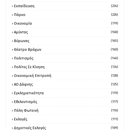
Εκπαίδευση
(234)
Πάρκο
(226)
Οικονομία
(179)
Αμύντας
(168)
Βύρωνας
(165)
Θέατρο Βράχων
(160)
Πολιτισμός
(146)
Πολίτες Σε Κίνηση
(134)
Οικονομική Επιτροπή
(128)
ΑΟ Δάφνης
(125)
Εγκληματικότητα
(119)
Εθελοντισμός
(117)
Πόλη Φωτεινή
(116)
Εκλογές
(111)
Δημοτικές Εκλογές
(109)