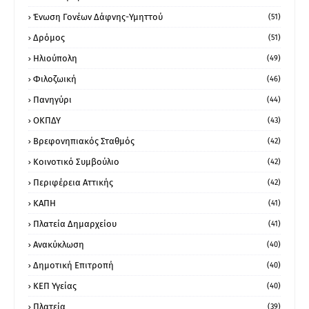
Ένωση Γονέων Δάφνης-Υμηττού
(51)
Δρόμος
(51)
Ηλιούπολη
(49)
Φιλοζωική
(46)
Πανηγύρι
(44)
ΟΚΠΔΥ
(43)
Βρεφονηπιακός Σταθμός
(42)
Κοινοτικό Συμβούλιο
(42)
Περιφέρεια Αττικής
(42)
ΚΑΠΗ
(41)
Πλατεία Δημαρχείου
(41)
Ανακύκλωση
(40)
Δημοτική Επιτροπή
(40)
ΚΕΠ Υγείας
(40)
Πλατεία
(39)