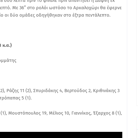
58 δύο λεπτά πριν το φινάλε πριν απαντήσει η Δάφνη εκ
ο λεπτό. Με 36” στο ρολόι ωστόσο το Αρκαλοχώρι θα έφερνε
ποίο οι δύο ομάδες οδηγήθηκαν στο έξτρα πεντάλεπτο.
 κ.α.)
ομμάτης
), Ράζης 11 (2), Σπυριδάκης 4, Βερτούδος 2, Κριθινάκης 3
τρόπαπας 5 (1).
 (1), Μουστόπουλος 19, Μέλιος 10, Γιαννίκος, Έξαρχος 8 (1),