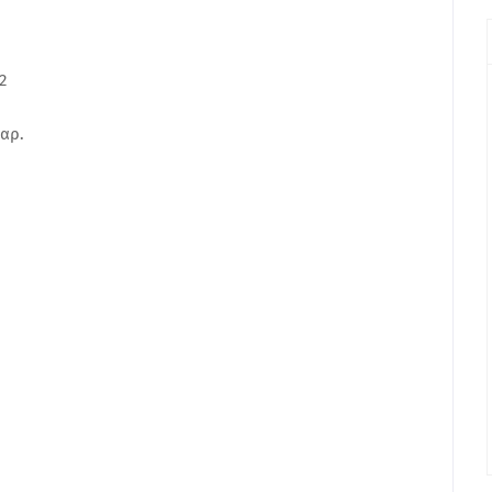
2
αρ.