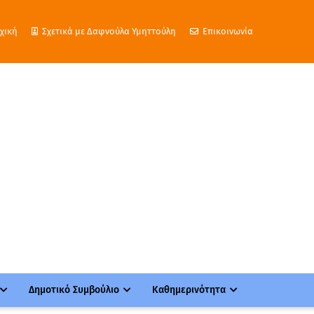
χική
Σχετικά με Δαφνούλα Υμηττούλη
Επικοινωνία
Δημοτικό Συμβούλιο
Καθημερινότητα