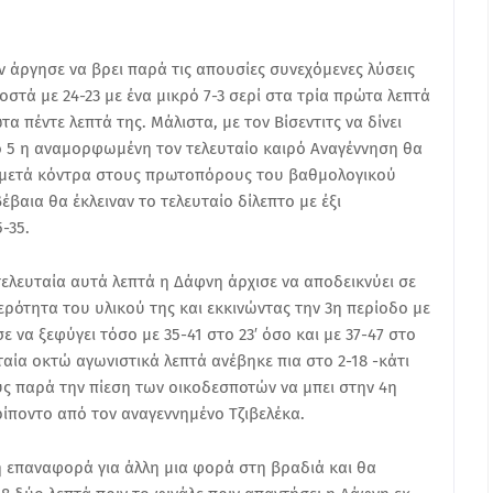
άργησε να βρει παρά τις απουσίες συνεχόμενες λύσεις
στά με 24-23 με ένα μικρό 7-3 σερί στα τρία πρώτα λεπτά
α πέντε λεπτά της. Μάλιστα, με τον Βίσεντιτς να δίνει
το 5 η αναμορφωμένη τον τελευταίο καιρό Αναγέννηση θα
 μετά κόντρα στους πρωτοπόρους του βαθμολογικού
 βέβαια θα έκλειναν το τελευταίο δίλεπτο με έξι
-35.
ελευταία αυτά λεπτά η Δάφνη άρχισε να αποδεικνύει σε
ρότητα του υλικού της και εκκινώντας την 3η περίοδο με
ε να ξεφύγει τόσο με 35-41 στο 23′ όσο και με 37-47 στο
ταία οκτώ αγωνιστικά λεπτά ανέβηκε πια στο 2-18 -κάτι
ς παρά την πίεση των οικοδεσποτών να μπει στην 4η
ίποντο από τον αναγεννημένο Τζιβελέκα.
 επαναφορά για άλλη μια φορά στη βραδιά και θα