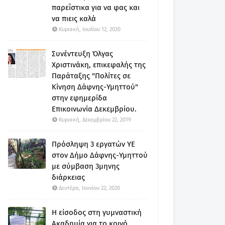
παρεΐστικα για να φας και
να πιεις καλά
Κυριακή, Ιουλίου 12, 2020
Συνέντευξη Όλγας
Χριστινάκη, επικεφαλής της
Παράταξης "Πολίτες σε
Κίνηση Δάφνης-Υμηττού"
στην εφημερίδα
Επικοινωνία Δεκεμβρίου.
Κυριακή, Δεκεμβρίου 22, 2019
Πρόσληψη 3 εργατών ΥΕ
στον Δήμο Δάφνης-Υμηττού
με σύμβαση 3μηνης
διάρκειας
Δευτέρα, Ιουνίου 22, 2020
Η είσοδος στη γυμναστική
Ακαδημία για το κοινό.