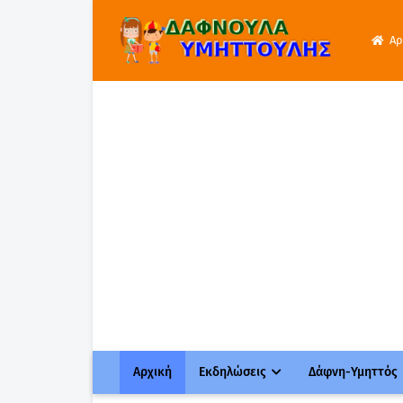
Αρ
Αρχική
Εκδηλώσεις
Δάφνη-Υμηττός