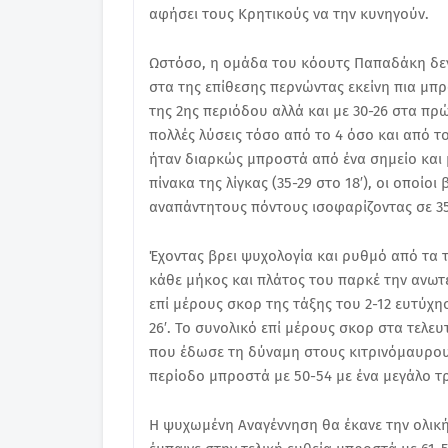
αφήσει τους Κρητικούς να την κυνηγούν.
Ωστόσο, η ομάδα του κόουτς Παπαδάκη δεν 
στα της επίθεσης περνώντας εκείνη πια μπρο
της 2ης περιόδου αλλά και με 30-26 στα πρώτ
πολλές λύσεις τόσο από το 4 όσο και από 
ήταν διαρκώς μπροστά από ένα σημείο και
πίνακα της λίγκας (35-29 στο 18′), οι οποίοι
αναπάντητους πόντους ισοφαρίζοντας σε 35
Έχοντας βρει ψυχολογία και ρυθμό από τα τ
κάθε μήκος και πλάτος του παρκέ την ανωτε
επί μέρους σκορ της τάξης του 2-12 ευτύχησ
26′. Το συνολικό επί μέρους σκορ στα τελευ
που έδωσε τη δύναμη στους κιτρινόμαυρου
περίοδο μπροστά με 50-54 με ένα μεγάλο τρ
Η ψυχωμένη Αναγέννηση θα έκανε την ολική