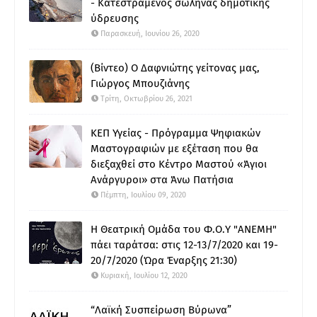
- Κατεστραμένος σωλήνας δημοτικής
ύδρευσης
Παρασκευή, Ιουνίου 26, 2020
(Βίντεο) Ο Δαφνιώτης γείτονας μας,
Γιώργος Μπουζιάνης
Τρίτη, Οκτωβρίου 26, 2021
ΚΕΠ Υγείας - Πρόγραμμα Ψηφιακών
Μαστογραφιών με εξέταση που θα
διεξαχθεί στο Κέντρο Μαστού «Άγιοι
Ανάργυροι» στα Άνω Πατήσια
Πέμπτη, Ιουλίου 09, 2020
Η Θεατρική Ομάδα του Φ.Ο.Υ "ΑΝΕΜΗ"
πάει ταράτσα: στις 12-13/7/2020 και 19-
20/7/2020 (Ώρα Έναρξης 21:30)
Κυριακή, Ιουλίου 12, 2020
“Λαϊκή Συσπείρωση Βύρωνα”