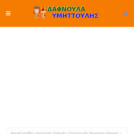
Αρχική σελίδα
Δημοτικές Εκλογές
Συνέντευξη Δήμαρχου Δάφνης –