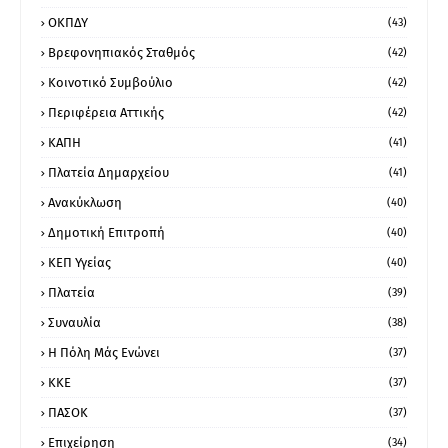
ΟΚΠΔΥ
(43)
Βρεφονηπιακός Σταθμός
(42)
Κοινοτικό Συμβούλιο
(42)
Περιφέρεια Αττικής
(42)
ΚΑΠΗ
(41)
Πλατεία Δημαρχείου
(41)
Ανακύκλωση
(40)
Δημοτική Επιτροπή
(40)
ΚΕΠ Υγείας
(40)
Πλατεία
(39)
Συναυλία
(38)
Η Πόλη Μάς Ενώνει
(37)
ΚΚΕ
(37)
ΠΑΣΟΚ
(37)
Επιχείρηση
(34)