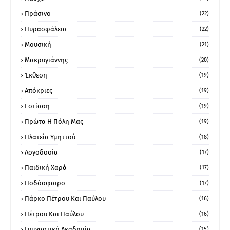
Πράσινο
(22)
Πυρασφάλεια
(22)
Μουσική
(21)
Μακρυγιάννης
(20)
Έκθεση
(19)
Απόκριες
(19)
Εστίαση
(19)
Πρώτα Η Πόλη Μας
(19)
Πλατεία Υμηττού
(18)
Λογοδοσία
(17)
Παιδική Χαρά
(17)
Ποδόσφαιρο
(17)
Πάρκο Πέτρου Και Παύλου
(16)
Πέτρου Και Παύλου
(16)
Γυμναστική Ακαδημία
(15)