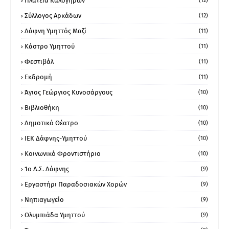
Πλατεία Καλογήρων
(12)
Σύλλογος Αρκάδων
(12)
Δάφνη Υμηττός Μαζί
(11)
Κάστρο Υμηττού
(11)
Φεστιβάλ
(11)
Εκδρομή
(11)
Άγιος Γεώργιος Κυνοσάργους
(10)
Βιβλιοθήκη
(10)
Δημοτικό Θέατρο
(10)
ΙΕΚ Δάφνης-Υμηττού
(10)
Κοινωνικό Φροντιστήριο
(10)
1ο Δ.Σ. Δάφνης
(9)
Εργαστήρι Παραδοσιακών Χορών
(9)
Νηπιαγωγείο
(9)
Ολυμπιάδα Υμηττού
(9)