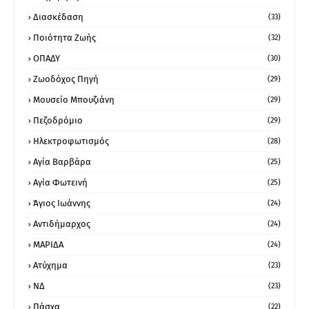
Διασκέδαση
(33)
Ποιότητα Ζωής
(32)
ΟΠΑΔΥ
(30)
Ζωοδόχος Πηγή
(29)
Μουσείο Μπουζιάνη
(29)
Πεζοδρόμιο
(29)
Ηλεκτροφωτισμός
(28)
Αγία Βαρβάρα
(25)
Αγία Φωτεινή
(25)
Άγιος Ιωάννης
(24)
Αντιδήμαρχος
(24)
ΜΑΡΙΔΑ
(24)
Ατύχημα
(23)
ΝΔ
(23)
Πάσχα
(22)