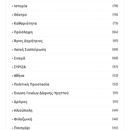
Ιστορία
(78)
Θέατρο
(76)
Καθαριότητα
(73)
Πρόσληψη
(64)
Άγιος Δημήτριος
(61)
Λαϊκή Συσπείρωση
(60)
Σινεμά
(60)
ΣΥΡΙΖΑ
(57)
Αθήνα
(53)
Πολιτική Προστασία
(52)
Ένωση Γονέων Δάφνης-Υμηττού
(51)
Δρόμος
(51)
Ηλιούπολη
(49)
Φιλοζωική
(46)
Πανηγύρι
(44)