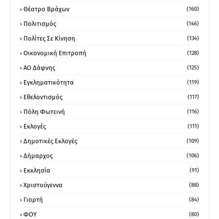
Θέατρο Βράχων
(160)
Πολιτισμός
(146)
Πολίτες Σε Κίνηση
(134)
Οικονομική Επιτροπή
(128)
ΑΟ Δάφνης
(125)
Εγκληματικότητα
(119)
Εθελοντισμός
(117)
Πόλη Φωτεινή
(116)
Εκλογές
(111)
Δημοτικές Εκλογές
(109)
Δήμαρχος
(106)
Εκκλησία
(91)
Χριστούγεννα
(88)
Γιορτή
(84)
ΦΟΥ
(80)