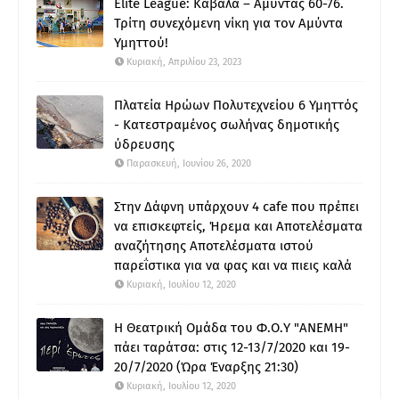
Elite League: Καβάλα – Αμύντας 60-76.
Τρίτη συνεχόμενη νίκη για τον Αμύντα
Υμηττού!
Κυριακή, Απριλίου 23, 2023
Πλατεία Ηρώων Πολυτεχνείου 6 Υμηττός
- Κατεστραμένος σωλήνας δημοτικής
ύδρευσης
Παρασκευή, Ιουνίου 26, 2020
Στην Δάφνη υπάρχουν 4 cafe που πρέπει
να επισκεφτείς, Ήρεμα και Αποτελέσματα
αναζήτησης Αποτελέσματα ιστού
παρεΐστικα για να φας και να πιεις καλά
Κυριακή, Ιουλίου 12, 2020
Η Θεατρική Ομάδα του Φ.Ο.Υ "ΑΝΕΜΗ"
πάει ταράτσα: στις 12-13/7/2020 και 19-
20/7/2020 (Ώρα Έναρξης 21:30)
Κυριακή, Ιουλίου 12, 2020