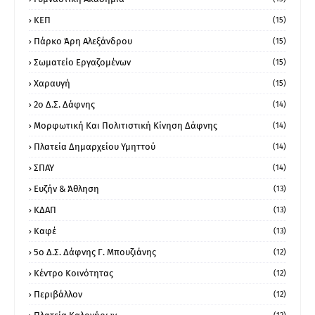
ΚΕΠ
(15)
Πάρκο Άρη Αλεξάνδρου
(15)
Σωματείο Εργαζομένων
(15)
Χαραυγή
(15)
2ο Δ.Σ. Δάφνης
(14)
Μορφωτική Και Πολιτιστική Κίνηση Δάφνης
(14)
Πλατεία Δημαρχείου Υμηττού
(14)
ΣΠΑΥ
(14)
Ευζήν & Άθληση
(13)
ΚΔΑΠ
(13)
Καφέ
(13)
5ο Δ.Σ. Δάφνης Γ. Μπουζιάνης
(12)
Κέντρο Κοινότητας
(12)
Περιβάλλον
(12)