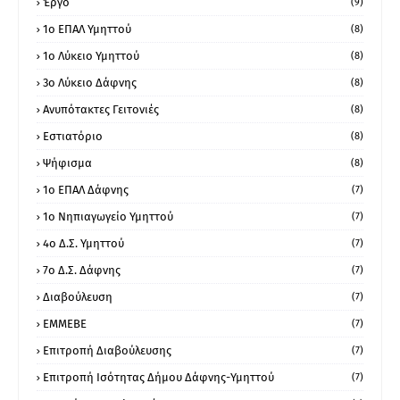
Έργο
(9)
1o ΕΠΑΛ Υμηττού
(8)
1ο Λύκειο Υμηττού
(8)
3ο Λύκειο Δάφνης
(8)
Ανυπότακτες Γειτονιές
(8)
Εστιατόριο
(8)
Ψήφισμα
(8)
1ο ΕΠΑΛ Δάφνης
(7)
1ο Νηπιαγωγείο Υμηττού
(7)
4ο Δ.Σ. Υμηττού
(7)
7ο Δ.Σ. Δάφνης
(7)
Διαβούλευση
(7)
ΕΜΜΕΒΕ
(7)
Επιτροπή Διαβούλευσης
(7)
Επιτροπή Ισότητας Δήμου Δάφνης-Υμηττού
(7)