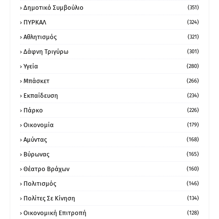
Δημοτικό Συμβούλιο
(351)
ΠΥΡΚΑΛ
(324)
Αθλητισμός
(321)
Δάφνη Τριγύρω
(301)
Υγεία
(280)
Μπάσκετ
(266)
Εκπαίδευση
(234)
Πάρκο
(226)
Οικονομία
(179)
Αμύντας
(168)
Βύρωνας
(165)
Θέατρο Βράχων
(160)
Πολιτισμός
(146)
Πολίτες Σε Κίνηση
(134)
Οικονομική Επιτροπή
(128)