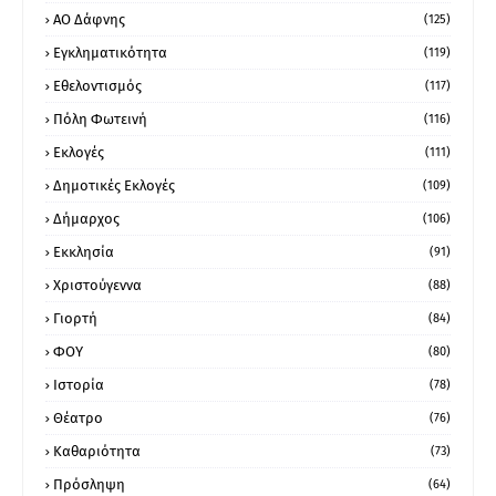
ΑΟ Δάφνης
(125)
Εγκληματικότητα
(119)
Εθελοντισμός
(117)
Πόλη Φωτεινή
(116)
Εκλογές
(111)
Δημοτικές Εκλογές
(109)
Δήμαρχος
(106)
Εκκλησία
(91)
Χριστούγεννα
(88)
Γιορτή
(84)
ΦΟΥ
(80)
Ιστορία
(78)
Θέατρο
(76)
Καθαριότητα
(73)
Πρόσληψη
(64)