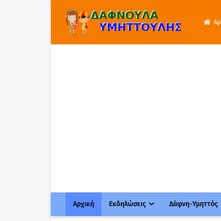
Αρ
Αρχική
Εκδηλώσεις
Δάφνη-Υμηττός