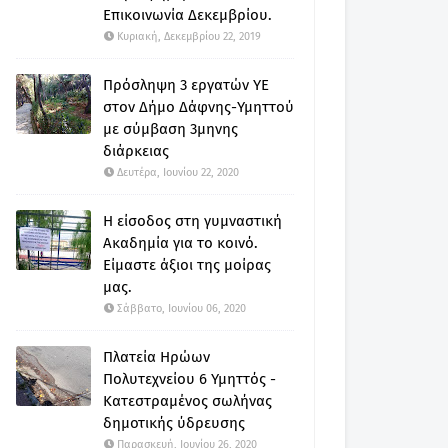
Επικοινωνία Δεκεμβρίου.
Κυριακή, Δεκεμβρίου 22, 2019
Πρόσληψη 3 εργατών ΥΕ
στον Δήμο Δάφνης-Υμηττού
με σύμβαση 3μηνης
διάρκειας
Δευτέρα, Ιουνίου 22, 2020
Η είσοδος στη γυμναστική
Ακαδημία για το κοινό.
Είμαστε άξιοι της μοίρας
μας.
Σάββατο, Ιουνίου 06, 2020
Πλατεία Ηρώων
Πολυτεχνείου 6 Υμηττός -
Κατεστραμένος σωλήνας
δημοτικής ύδρευσης
Παρασκευή, Ιουνίου 26, 2020