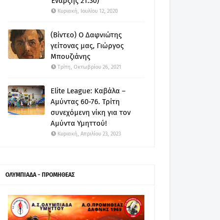
Έναρξης 21:30)
Κυριακή, Ιουλίου 12, 2020
(Βίντεο) Ο Δαφνιώτης
γείτονας μας, Γιώργος
Μπουζιάνης
Τρίτη, Οκτωβρίου 26, 2021
Elite League: Καβάλα –
Αμύντας 60-76. Τρίτη
συνεχόμενη νίκη για τον
Αμύντα Υμηττού!
Κυριακή, Απριλίου 23, 2023
ΟΛΥΜΠΙΑΔΑ - ΠΡΟΜΗΘΕΑΣ