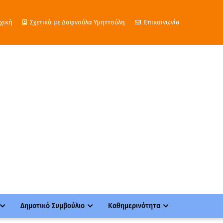
χική
Σχετικά με Δαφνούλα Υμηττούλη
Επικοινωνία
Δημοτικό Συμβούλιο
Καθημερινότητα