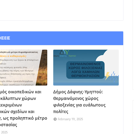
ΉΣΕΙΣ
μός οικοπεδικών και
Δήμος Δάφνης-Υμηττού:
ακάλυπτων χώρων
Θερμαινόμενος χώρος
κεκριμένων
φιλοξενίας για ευάλωτους
ικών σχεδίων και
πολίτες
, ως προληπτικό μέτρο
February 19, 2025
στασίας
, 2025