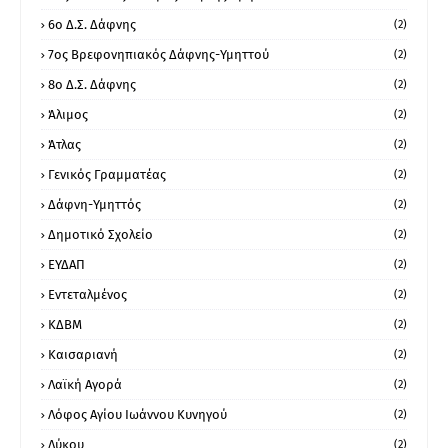
6ο Δ.Σ. Δάφνης
(2)
7ος Βρεφονηπιακός Δάφνης-Υμηττού
(2)
8ο Δ.Σ. Δάφνης
(2)
Άλιμος
(2)
Άτλας
(2)
Γενικός Γραμματέας
(2)
Δάφνη-Υμηττός
(2)
Δημοτικό Σχολείο
(2)
ΕΥΔΑΠ
(2)
Εντεταλμένος
(2)
ΚΔΒΜ
(2)
Καισαριανή
(2)
Λαϊκή Αγορά
(2)
Λόφος Αγίου Ιωάννου Κυνηγού
(2)
Λύκου
(2)