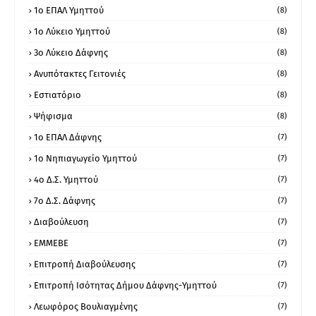
1o ΕΠΑΛ Υμηττού
(8)
1ο Λύκειο Υμηττού
(8)
3ο Λύκειο Δάφνης
(8)
Ανυπότακτες Γειτονιές
(8)
Εστιατόριο
(8)
Ψήφισμα
(8)
1ο ΕΠΑΛ Δάφνης
(7)
1ο Νηπιαγωγείο Υμηττού
(7)
4ο Δ.Σ. Υμηττού
(7)
7ο Δ.Σ. Δάφνης
(7)
Διαβούλευση
(7)
ΕΜΜΕΒΕ
(7)
Επιτροπή Διαβούλευσης
(7)
Επιτροπή Ισότητας Δήμου Δάφνης-Υμηττού
(7)
Λεωφόρος Βουλιαγμένης
(7)