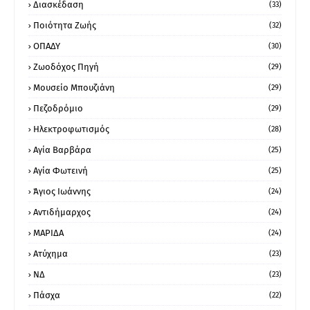
Διασκέδαση
(33)
Ποιότητα Ζωής
(32)
ΟΠΑΔΥ
(30)
Ζωοδόχος Πηγή
(29)
Μουσείο Μπουζιάνη
(29)
Πεζοδρόμιο
(29)
Ηλεκτροφωτισμός
(28)
Αγία Βαρβάρα
(25)
Αγία Φωτεινή
(25)
Άγιος Ιωάννης
(24)
Αντιδήμαρχος
(24)
ΜΑΡΙΔΑ
(24)
Ατύχημα
(23)
ΝΔ
(23)
Πάσχα
(22)