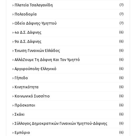
Πλατεία Τσαλαγανίδη
(7)
Πολεοδομία
(7)
Ωδείο Δάφνης-Υμηττού
(7)
4ο Δ.Σ. Δάφνης
(6)
9ο Δ.Σ. Δάφνης
(6)
Ένωση Γυναικών Ελλάδος
(6)
ΑλλάΖουμε Τη Δάφνη Και Τον Υμηττό
(6)
Αργυρούπολη-Ελληνικό
(6)
Γήπεδο
(6)
Κινητικότητα
(6)
Κοινωνικό Συσσίτιο
(6)
Πρόσκοποι
(6)
Σκάκι
(6)
Σύλλογος Δημοκρατικών Γυναικών Υμηττού-Δάφνης
(6)
Εμπόριο
(6)