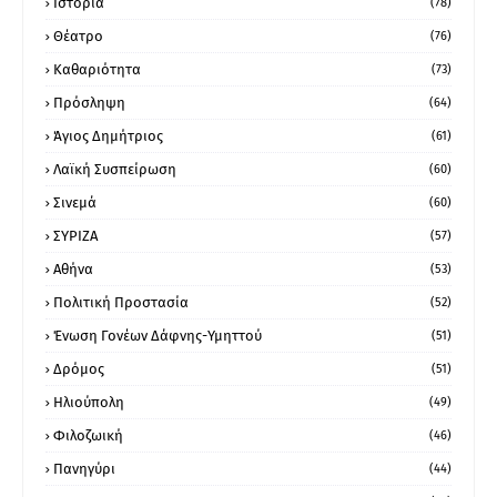
Ιστορία
(78)
Θέατρο
(76)
Καθαριότητα
(73)
Πρόσληψη
(64)
Άγιος Δημήτριος
(61)
Λαϊκή Συσπείρωση
(60)
Σινεμά
(60)
ΣΥΡΙΖΑ
(57)
Αθήνα
(53)
Πολιτική Προστασία
(52)
Ένωση Γονέων Δάφνης-Υμηττού
(51)
Δρόμος
(51)
Ηλιούπολη
(49)
Φιλοζωική
(46)
Πανηγύρι
(44)