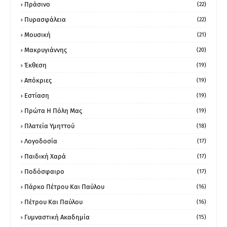
Πράσινο
(22)
Πυρασφάλεια
(22)
Μουσική
(21)
Μακρυγιάννης
(20)
Έκθεση
(19)
Απόκριες
(19)
Εστίαση
(19)
Πρώτα Η Πόλη Μας
(19)
Πλατεία Υμηττού
(18)
Λογοδοσία
(17)
Παιδική Χαρά
(17)
Ποδόσφαιρο
(17)
Πάρκο Πέτρου Και Παύλου
(16)
Πέτρου Και Παύλου
(16)
Γυμναστική Ακαδημία
(15)