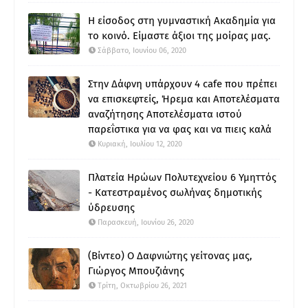
Η είσοδος στη γυμναστική Ακαδημία για
το κοινό. Είμαστε άξιοι της μοίρας μας.
Σάββατο, Ιουνίου 06, 2020
Στην Δάφνη υπάρχουν 4 cafe που πρέπει
να επισκεφτείς, Ήρεμα και Αποτελέσματα
αναζήτησης Αποτελέσματα ιστού
παρεΐστικα για να φας και να πιεις καλά
Κυριακή, Ιουλίου 12, 2020
Πλατεία Ηρώων Πολυτεχνείου 6 Υμηττός
- Κατεστραμένος σωλήνας δημοτικής
ύδρευσης
Παρασκευή, Ιουνίου 26, 2020
(Βίντεο) Ο Δαφνιώτης γείτονας μας,
Γιώργος Μπουζιάνης
Τρίτη, Οκτωβρίου 26, 2021