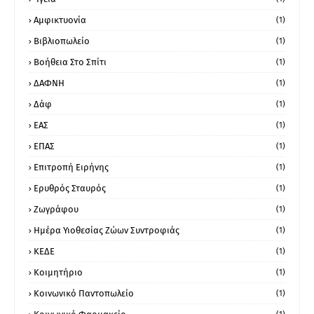
Αμφικτυονία
(1)
Βιβλιοπωλείο
(1)
Βοήθεια Στο Σπίτι
(1)
ΔΑΦΝΗ
(1)
Δάφ
(1)
ΕΑΣ
(1)
ΕΠΑΣ
(1)
Επιτροπή Ειρήνης
(1)
Ερυθρός Σταυρός
(1)
Ζωγράφου
(1)
Ημέρα Υιοθεσίας Ζώων Συντροφιάς
(1)
ΚΕΔΕ
(1)
Κοιμητήριο
(1)
Κοινωνικό Παντοπωλείο
(1)