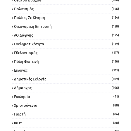
Θέατρο Βράχων
(160)
Πολιτισμός
(146)
Πολίτες Σε Κίνηση
(134)
Οικονομική Επιτροπή
(128)
ΑΟ Δάφνης
(125)
Εγκληματικότητα
(119)
Εθελοντισμός
(117)
Πόλη Φωτεινή
(116)
Εκλογές
(111)
Δημοτικές Εκλογές
(109)
Δήμαρχος
(106)
Εκκλησία
(91)
Χριστούγεννα
(88)
Γιορτή
(84)
ΦΟΥ
(80)