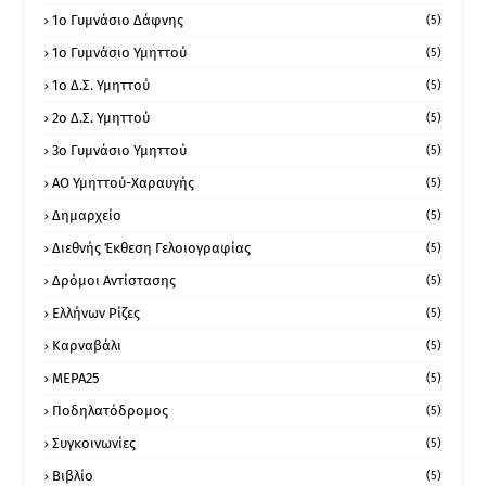
1ο Γυμνάσιο Δάφνης
(5)
1ο Γυμνάσιο Υμηττού
(5)
1ο Δ.Σ. Υμηττού
(5)
2ο Δ.Σ. Υμηττού
(5)
3ο Γυμνάσιο Υμηττού
(5)
ΑΟ Υμηττού-Χαραυγής
(5)
Δημαρχείο
(5)
Διεθνής Έκθεση Γελοιογραφίας
(5)
Δρόμοι Αντίστασης
(5)
Ελλήνων Ρίζες
(5)
Καρναβάλι
(5)
ΜΕΡΑ25
(5)
Ποδηλατόδρομος
(5)
Συγκοινωνίες
(5)
Βιβλίο
(5)