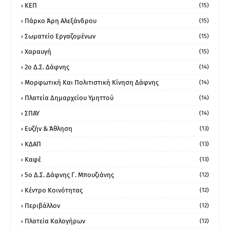
ΚΕΠ
(15)
Πάρκο Άρη Αλεξάνδρου
(15)
Σωματείο Εργαζομένων
(15)
Χαραυγή
(15)
2ο Δ.Σ. Δάφνης
(14)
Μορφωτική Και Πολιτιστική Κίνηση Δάφνης
(14)
Πλατεία Δημαρχείου Υμηττού
(14)
ΣΠΑΥ
(14)
Ευζήν & Άθληση
(13)
ΚΔΑΠ
(13)
Καφέ
(13)
5ο Δ.Σ. Δάφνης Γ. Μπουζιάνης
(12)
Κέντρο Κοινότητας
(12)
Περιβάλλον
(12)
Πλατεία Καλογήρων
(12)