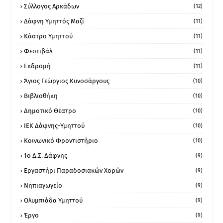
Σύλλογος Αρκάδων
(12)
Δάφνη Υμηττός Μαζί
(11)
Κάστρο Υμηττού
(11)
Φεστιβάλ
(11)
Εκδρομή
(11)
Άγιος Γεώργιος Κυνοσάργους
(10)
Βιβλιοθήκη
(10)
Δημοτικό Θέατρο
(10)
ΙΕΚ Δάφνης-Υμηττού
(10)
Κοινωνικό Φροντιστήριο
(10)
1ο Δ.Σ. Δάφνης
(9)
Εργαστήρι Παραδοσιακών Χορών
(9)
Νηπιαγωγείο
(9)
Ολυμπιάδα Υμηττού
(9)
Έργο
(9)