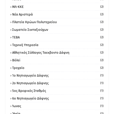
ΜΛ-ΚΚΕ
(2)
Νέα Αριστερά
(2)
Πλατεία Ηρώων Πολυτεχνείου
(2)
Σωματείο Συνταξιούχων
(2)
ΤΕΒΑ
(2)
Τεχνική Υπηρεσία
(2)
Αθλητικός Σύλλογος Ταεκβοντο Δάφνη
(2)
Βόλεϊ
(2)
Τροχαίο
(2)
1ο Νηπιαγωγείο Δάφνης
(1)
2ο Νηπιαγωγείο Δάφνης
(1)
5ος Βρεφικός Σταθμός
(1)
6ο Νηπιαγωγείο Δάφνης
(1)
Ίωνας
(1)
Ύγεία
(1)