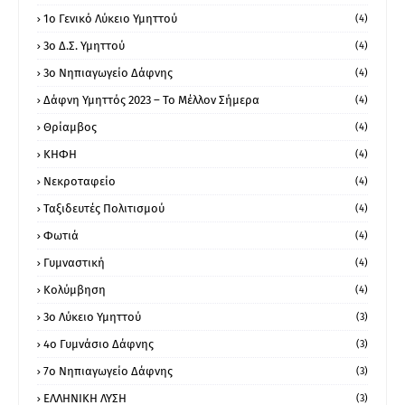
1ο Γενικό Λύκειο Υμηττού
(4)
3ο Δ.Σ. Υμηττού
(4)
3ο Νηπιαγωγείο Δάφνης
(4)
Δάφνη Υμηττός 2023 – Το Μέλλον Σήμερα
(4)
Θρίαμβος
(4)
ΚΗΦΗ
(4)
Νεκροταφείο
(4)
Ταξιδευτές Πολιτισμού
(4)
Φωτιά
(4)
Γυμναστική
(4)
Κολύμβηση
(4)
3ο Λύκειο Υμηττού
(3)
4ο Γυμνάσιο Δάφνης
(3)
7ο Νηπιαγωγείο Δάφνης
(3)
ΕΛΛΗΝΙΚΗ ΛΥΣΗ
(3)