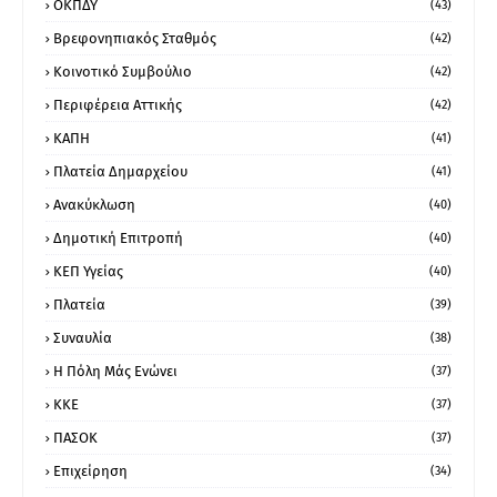
ΟΚΠΔΥ
(43)
Βρεφονηπιακός Σταθμός
(42)
Κοινοτικό Συμβούλιο
(42)
Περιφέρεια Αττικής
(42)
ΚΑΠΗ
(41)
Πλατεία Δημαρχείου
(41)
Ανακύκλωση
(40)
Δημοτική Επιτροπή
(40)
ΚΕΠ Υγείας
(40)
Πλατεία
(39)
Συναυλία
(38)
Η Πόλη Μάς Ενώνει
(37)
ΚΚΕ
(37)
ΠΑΣΟΚ
(37)
Επιχείρηση
(34)