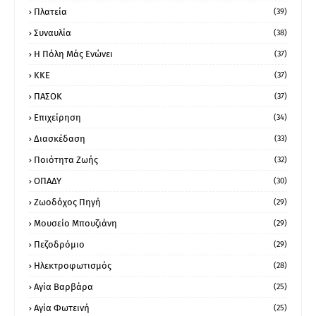
Πλατεία
(39)
Συναυλία
(38)
Η Πόλη Μάς Ενώνει
(37)
ΚΚΕ
(37)
ΠΑΣΟΚ
(37)
Επιχείρηση
(34)
Διασκέδαση
(33)
Ποιότητα Ζωής
(32)
ΟΠΑΔΥ
(30)
Ζωοδόχος Πηγή
(29)
Μουσείο Μπουζιάνη
(29)
Πεζοδρόμιο
(29)
Ηλεκτροφωτισμός
(28)
Αγία Βαρβάρα
(25)
Αγία Φωτεινή
(25)