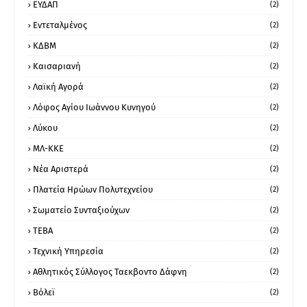
ΕΥΔΑΠ
(2)
Εντεταλμένος
(2)
ΚΔΒΜ
(2)
Καισαριανή
(2)
Λαϊκή Αγορά
(2)
Λόφος Αγίου Ιωάννου Κυνηγού
(2)
Λύκου
(2)
ΜΛ-ΚΚΕ
(2)
Νέα Αριστερά
(2)
Πλατεία Ηρώων Πολυτεχνείου
(2)
Σωματείο Συνταξιούχων
(2)
ΤΕΒΑ
(2)
Τεχνική Υπηρεσία
(2)
Αθλητικός Σύλλογος Ταεκβοντο Δάφνη
(2)
Βόλεϊ
(2)