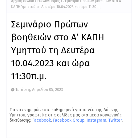
Αρχική σελίδα
Εθελοντισμός
Σεμινάριο Πρώτων βοηθειών στο Α’
ΚΑΠΗ Υμηττού τη Δευτέρα 10.04.2023 και ώρα 11:30π.μ.
Σεμινάριο Πρώτων
βοηθειών στο Α’ ΚΑΠΗ
Υμηττού τη Δευτέρα
10.04.2023 και ώρα
11:30π.μ.
Τετάρτη, Απριλίου 05, 2023
Για να ενημερώνεστε καθημερινά για τα νέα της Δάφνης-
Υμηττού, γραφτείτε στις σελίδες μας στα μέσα κοινωνικής
δικτύωσης:
Facebook
,
Facebook Group
,
Instagram
,
Twitter
.