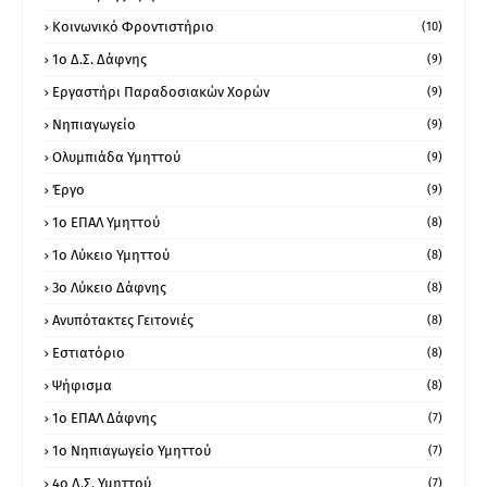
Κοινωνικό Φροντιστήριο
(10)
1ο Δ.Σ. Δάφνης
(9)
Εργαστήρι Παραδοσιακών Χορών
(9)
Νηπιαγωγείο
(9)
Ολυμπιάδα Υμηττού
(9)
Έργο
(9)
1o ΕΠΑΛ Υμηττού
(8)
1ο Λύκειο Υμηττού
(8)
3ο Λύκειο Δάφνης
(8)
Ανυπότακτες Γειτονιές
(8)
Εστιατόριο
(8)
Ψήφισμα
(8)
1ο ΕΠΑΛ Δάφνης
(7)
1ο Νηπιαγωγείο Υμηττού
(7)
4ο Δ.Σ. Υμηττού
(7)