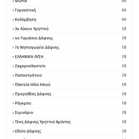
Φωτιά
(4)
Γυμναστική
(4)
Κολύμβηση
(4)
3ο Λύκειο Υμηττού
(3)
4ο Γυμνάσιο Δάφνης
(3)
7ο Νηπιαγωγείο Δάφνης
(3)
ΕΛΛΗΝΙΚΗ ΛΥΣΗ
(3)
Ζαχαροπλαστείο
(3)
Παπαστράτειο
(3)
Πλατεία Ηλία Ηλιού
(3)
Προμηθέας Δάφνης
(3)
Ράγκμπυ
(3)
Σεμινάριο
(3)
Τένις Δάφνης Υμηττού Αμύντας
(3)
Ωδείο Δάφνης
(3)