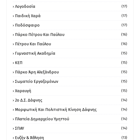
Λογοδοσία
(17)
Παιδική Χαρά
(17)
Ποδόσφαιρο
(17)
Πάρκο Πέτρου Και Παύλου
(16)
Πέτρου Και Παύλου
(16)
Γυμναστική Ακαδημία
(15)
ΚΕΠ
(15)
Πάρκο Άρη Αλεξάνδρου
(15)
Σωματείο Εργαζομένων
(15)
Χαραυγή
(15)
2ο Δ.Σ. Δάφνης
(14)
Μορφωτική Και Πολιτιστική Κίνηση Δάφνης
(14)
Πλατεία Δημαρχείου Υμηττού
(14)
ΣΠΑΥ
(14)
Ευζήν & Άθληση
(13)