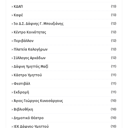
ΚΔΑΠ
(13)
Καφέ
(13)
5ο Δ.Σ. Δάφνης Γ. Μπουζιάνης
(12)
Κέντρο Κοινότητας
(12)
Περιβάλλον
(12)
Πλατεία Καλογήρων
(12)
Σύλλογος Αρκάδων
(12)
Δάφνη Υμηττός Μαζί
(11)
Κάστρο Υμηττού
(11)
Φεστιβάλ
(11)
Εκδρομή
(11)
Άγιος Γεώργιος Κυνοσάργους
(10)
Βιβλιοθήκη
(10)
Δημοτικό Θέατρο
(10)
ΙΕΚ Δάφνης-Υμηττού
(10)