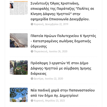
Συνέντευξη Όλγας Χριστινάκη,
επικεφαλής της Παράταξης "Πολίτες σε
Κίνηση Δάφνης-Υμηττού" στην
εφημερίδα Επικοινωνία Δεκεμβρίου.
Κυριακή, Δεκεμβρίου 22, 2019
Πλατεία Ηρώων Πολυτεχνείου 6 Υμηττός
- Κατεστραμένος σωλήνας δημοτικής
ύδρευσης
Παρασκευή, Ιουνίου 26, 2020
Πρόσληψη 3 εργατών ΥΕ στον Δήμο
Δάφνης-Υμηττού με σύμβαση 3μηνης
διάρκειας
Δευτέρα, Ιουνίου 22, 2020
Νέα παιδική χαρά στην Παπαναστασίου
από τον δήμο Αγ. Δημητρίου!
Κυριακή, Απριλίου 23, 2023