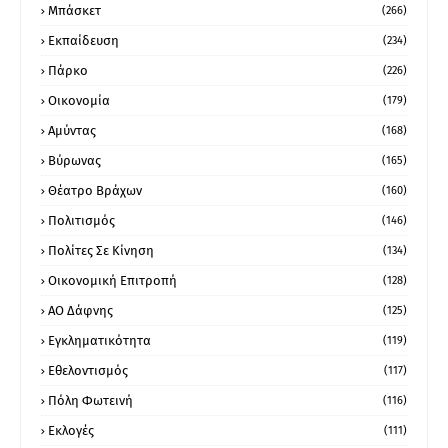
Μπάσκετ
(266)
Εκπαίδευση
(234)
Πάρκο
(226)
Οικονομία
(179)
Αμύντας
(168)
Βύρωνας
(165)
Θέατρο Βράχων
(160)
Πολιτισμός
(146)
Πολίτες Σε Κίνηση
(134)
Οικονομική Επιτροπή
(128)
ΑΟ Δάφνης
(125)
Εγκληματικότητα
(119)
Εθελοντισμός
(117)
Πόλη Φωτεινή
(116)
Εκλογές
(111)