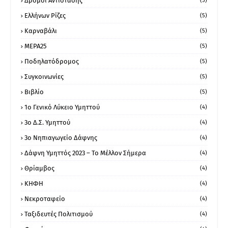
Δρόμοι Αντίστασης
(5)
Ελλήνων Ρίζες
(5)
Καρναβάλι
(5)
ΜΕΡΑ25
(5)
Ποδηλατόδρομος
(5)
Συγκοινωνίες
(5)
Βιβλίο
(5)
1ο Γενικό Λύκειο Υμηττού
(4)
3ο Δ.Σ. Υμηττού
(4)
3ο Νηπιαγωγείο Δάφνης
(4)
Δάφνη Υμηττός 2023 – Το Μέλλον Σήμερα
(4)
Θρίαμβος
(4)
ΚΗΦΗ
(4)
Νεκροταφείο
(4)
Ταξιδευτές Πολιτισμού
(4)