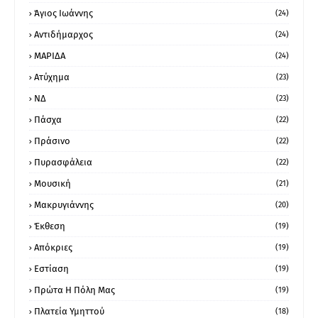
Άγιος Ιωάννης
(24)
Αντιδήμαρχος
(24)
ΜΑΡΙΔΑ
(24)
Ατύχημα
(23)
ΝΔ
(23)
Πάσχα
(22)
Πράσινο
(22)
Πυρασφάλεια
(22)
Μουσική
(21)
Μακρυγιάννης
(20)
Έκθεση
(19)
Απόκριες
(19)
Εστίαση
(19)
Πρώτα Η Πόλη Μας
(19)
Πλατεία Υμηττού
(18)