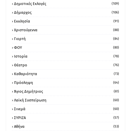
Δημοτικές Εκλογές
(109)
Δήμαρχος
(106)
Εκκλησία
(91)
Χριστούγεννα
(88)
Γιορτή
(84)
ΦΟΥ
(80)
Ιστορία
(78)
Θέατρο
(76)
Καθαριότητα
(73)
Πρόσληψη
(64)
Άγιος Δημήτριος
(61)
Λαϊκή Συσπείρωση
(60)
Σινεμά
(60)
ΣΥΡΙΖΑ
(57)
Αθήνα
(53)