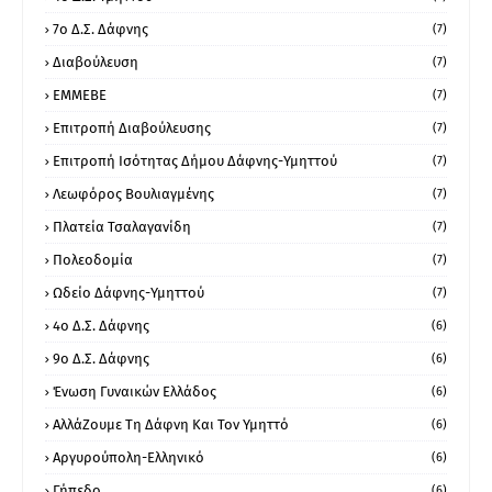
7ο Δ.Σ. Δάφνης
(7)
Διαβούλευση
(7)
ΕΜΜΕΒΕ
(7)
Επιτροπή Διαβούλευσης
(7)
Επιτροπή Ισότητας Δήμου Δάφνης-Υμηττού
(7)
Λεωφόρος Βουλιαγμένης
(7)
Πλατεία Τσαλαγανίδη
(7)
Πολεοδομία
(7)
Ωδείο Δάφνης-Υμηττού
(7)
4ο Δ.Σ. Δάφνης
(6)
9ο Δ.Σ. Δάφνης
(6)
Ένωση Γυναικών Ελλάδος
(6)
ΑλλάΖουμε Τη Δάφνη Και Τον Υμηττό
(6)
Αργυρούπολη-Ελληνικό
(6)
Γήπεδο
(6)