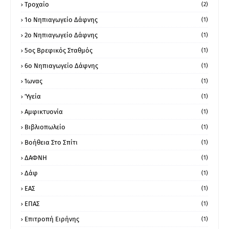
Τροχαίο
(2)
1ο Νηπιαγωγείο Δάφνης
(1)
2ο Νηπιαγωγείο Δάφνης
(1)
5ος Βρεφικός Σταθμός
(1)
6ο Νηπιαγωγείο Δάφνης
(1)
Ίωνας
(1)
Ύγεία
(1)
Αμφικτυονία
(1)
Βιβλιοπωλείο
(1)
Βοήθεια Στο Σπίτι
(1)
ΔΑΦΝΗ
(1)
Δάφ
(1)
ΕΑΣ
(1)
ΕΠΑΣ
(1)
Επιτροπή Ειρήνης
(1)