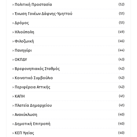
Πολιτική Προστασία
(52)
Ένωση Γονέων Δάφνης-Υμηττού
(51)
Δρόμος
(51)
Ηλιούπολη
(49)
Φιλοζωική
(46)
Πανηγύρι
(44)
ΟΚΠΔΥ
(43)
Βρεφονηπιακός Σταθμός
(42)
Κοινοτικό Συμβούλιο
(42)
Περιφέρεια Αττικής
(42)
ΚΑΠΗ
(41)
Πλατεία Δημαρχείου
(41)
Ανακύκλωση
(40)
Δημοτική Επιτροπή
(40)
ΚΕΠ Υγείας
(40)