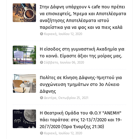
Στην Δάφνη υπάρχουν 4 cafe που πρέπει
να επισκεφτείς, Ήρεμα και Αποτελέσματα
αναζήτησης Αποτελέσματα ιστού
παρεΐστικα για να φας και να πιεις καλά
Κυριακή, Ιουλίου 12, 2020
Η είσοδος στη γυμναστική Ακαδημία για
το κοινό. Είμαστε άξιοι της μοίρας μας.
Σάββατο, Ιουνίου 06, 2020
Πολίτες σε Κίνηση Δάφνης-Υμηττού για
συγχώνευση τμημάτων στο 3ο Λύκειο
Δάφνης
Δευτέρα, Οκτωβρίου 25, 2021
Η Θεατρική Ομάδα του Φ.Ο.Υ "ΑΝΕΜΗ"
πάει ταράτσα: στις 12-13/7/2020 και 19-
20/7/2020 (Ώρα Έναρξης 21:30)
Κυριακή, Ιουλίου 12, 2020