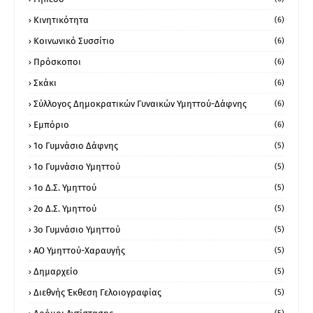
Κινητικότητα
(6)
Κοινωνικό Συσσίτιο
(6)
Πρόσκοποι
(6)
Σκάκι
(6)
Σύλλογος Δημοκρατικών Γυναικών Υμηττού-Δάφνης
(6)
Εμπόριο
(6)
1ο Γυμνάσιο Δάφνης
(5)
1ο Γυμνάσιο Υμηττού
(5)
1ο Δ.Σ. Υμηττού
(5)
2ο Δ.Σ. Υμηττού
(5)
3ο Γυμνάσιο Υμηττού
(5)
ΑΟ Υμηττού-Χαραυγής
(5)
Δημαρχείο
(5)
Διεθνής Έκθεση Γελοιογραφίας
(5)