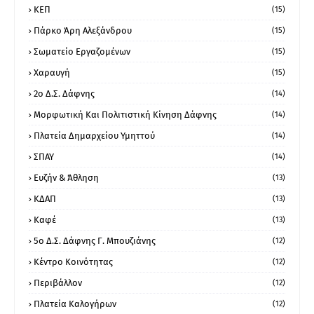
ΚΕΠ
(15)
Πάρκο Άρη Αλεξάνδρου
(15)
Σωματείο Εργαζομένων
(15)
Χαραυγή
(15)
2ο Δ.Σ. Δάφνης
(14)
Μορφωτική Και Πολιτιστική Κίνηση Δάφνης
(14)
Πλατεία Δημαρχείου Υμηττού
(14)
ΣΠΑΥ
(14)
Ευζήν & Άθληση
(13)
ΚΔΑΠ
(13)
Καφέ
(13)
5ο Δ.Σ. Δάφνης Γ. Μπουζιάνης
(12)
Κέντρο Κοινότητας
(12)
Περιβάλλον
(12)
Πλατεία Καλογήρων
(12)