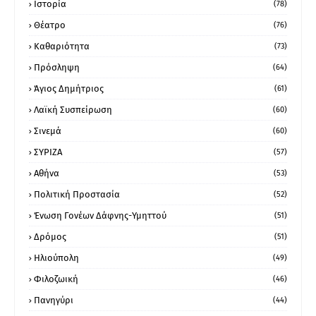
Ιστορία
(78)
Θέατρο
(76)
Καθαριότητα
(73)
Πρόσληψη
(64)
Άγιος Δημήτριος
(61)
Λαϊκή Συσπείρωση
(60)
Σινεμά
(60)
ΣΥΡΙΖΑ
(57)
Αθήνα
(53)
Πολιτική Προστασία
(52)
Ένωση Γονέων Δάφνης-Υμηττού
(51)
Δρόμος
(51)
Ηλιούπολη
(49)
Φιλοζωική
(46)
Πανηγύρι
(44)