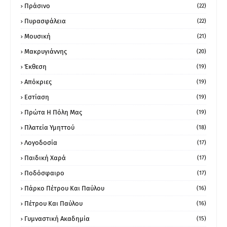
Πράσινο
(22)
Πυρασφάλεια
(22)
Μουσική
(21)
Μακρυγιάννης
(20)
Έκθεση
(19)
Απόκριες
(19)
Εστίαση
(19)
Πρώτα Η Πόλη Μας
(19)
Πλατεία Υμηττού
(18)
Λογοδοσία
(17)
Παιδική Χαρά
(17)
Ποδόσφαιρο
(17)
Πάρκο Πέτρου Και Παύλου
(16)
Πέτρου Και Παύλου
(16)
Γυμναστική Ακαδημία
(15)