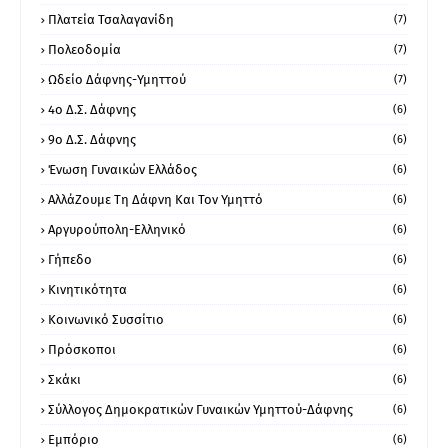
Πλατεία Τσαλαγανίδη
(7)
Πολεοδομία
(7)
Ωδείο Δάφνης-Υμηττού
(7)
4ο Δ.Σ. Δάφνης
(6)
9ο Δ.Σ. Δάφνης
(6)
Ένωση Γυναικών Ελλάδος
(6)
ΑλλάΖουμε Τη Δάφνη Και Τον Υμηττό
(6)
Αργυρούπολη-Ελληνικό
(6)
Γήπεδο
(6)
Κινητικότητα
(6)
Κοινωνικό Συσσίτιο
(6)
Πρόσκοποι
(6)
Σκάκι
(6)
Σύλλογος Δημοκρατικών Γυναικών Υμηττού-Δάφνης
(6)
Εμπόριο
(6)