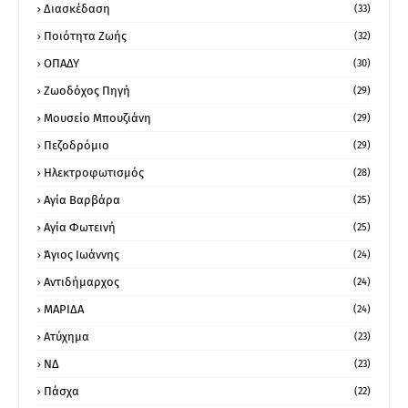
Διασκέδαση
(33)
Ποιότητα Ζωής
(32)
ΟΠΑΔΥ
(30)
Ζωοδόχος Πηγή
(29)
Μουσείο Μπουζιάνη
(29)
Πεζοδρόμιο
(29)
Ηλεκτροφωτισμός
(28)
Αγία Βαρβάρα
(25)
Αγία Φωτεινή
(25)
Άγιος Ιωάννης
(24)
Αντιδήμαρχος
(24)
ΜΑΡΙΔΑ
(24)
Ατύχημα
(23)
ΝΔ
(23)
Πάσχα
(22)