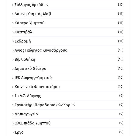
Σύλλογος Αρκάδων
(12)
Δάφνη Υμηττός Μαζί
(11)
Κάστρο Υμηττού
(11)
Φεστιβάλ
(11)
Εκδρομή
(11)
Άγιος Γεώργιος Κυνοσάργους
(10)
Βιβλιοθήκη
(10)
Δημοτικό Θέατρο
(10)
ΙΕΚ Δάφνης-Υμηττού
(10)
Κοινωνικό Φροντιστήριο
(10)
1ο Δ.Σ. Δάφνης
(9)
Εργαστήρι Παραδοσιακών Χορών
(9)
Νηπιαγωγείο
(9)
Ολυμπιάδα Υμηττού
(9)
Έργο
(9)