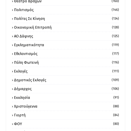
Θέατρο Βράχων
(160)
Πολιτισμός
(146)
Πολίτες Σε Κίνηση
(134)
Οικονομική Επιτροπή
(128)
ΑΟ Δάφνης
(125)
Εγκληματικότητα
(119)
Εθελοντισμός
(117)
Πόλη Φωτεινή
(116)
Εκλογές
(111)
Δημοτικές Εκλογές
(109)
Δήμαρχος
(106)
Εκκλησία
(91)
Χριστούγεννα
(88)
Γιορτή
(84)
ΦΟΥ
(80)