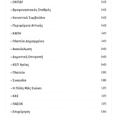
ΟΚΠΔΥ
(43)
Βρεφονηπιακός Σταθμός
(42)
Κοινοτικό Συμβούλιο
(42)
Περιφέρεια Αττικής
(42)
ΚΑΠΗ
(41)
Πλατεία Δημαρχείου
(41)
Ανακύκλωση
(40)
Δημοτική Επιτροπή
(40)
ΚΕΠ Υγείας
(40)
Πλατεία
(39)
Συναυλία
(38)
Η Πόλη Μάς Ενώνει
(37)
ΚΚΕ
(37)
ΠΑΣΟΚ
(37)
Επιχείρηση
(34)