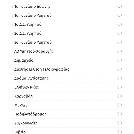
1ο Γυμνάσιο Δάφνης
(5)
1ο Γυμνάσιο Υμηττού
(5)
1ο Δ.Σ. Υμηττού
(5)
2ο Δ.Σ. Υμηττού
(5)
3ο Γυμνάσιο Υμηττού
(5)
ΑΟ Υμηττού-Χαραυγής
(5)
Δημαρχείο
(5)
Διεθνής Έκθεση Γελοιογραφίας
(5)
Δρόμοι Αντίστασης
(5)
Ελλήνων Ρίζες
(5)
Καρναβάλι
(5)
ΜΕΡΑ25
(5)
Ποδηλατόδρομος
(5)
Συγκοινωνίες
(5)
Βιβλίο
(5)