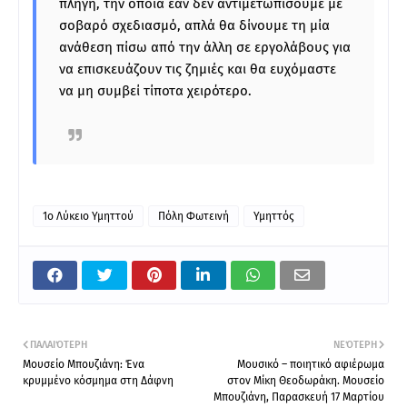
πληγή, την οποία εάν δεν αντιμετωπίσουμε με
σοβαρό σχεδιασμό, απλά θα δίνουμε τη μία
ανάθεση πίσω από την άλλη σε εργολάβους για
να επισκευάζουν τις ζημιές και θα ευχόμαστε
να μη συμβεί τίποτα χειρότερο.
1ο Λύκειο Υμηττού
Πόλη Φωτεινή
Υμηττός
ΠΑΛΑΙΌΤΕΡΗ
ΝΕΌΤΕΡΗ
Μουσείο Μπουζιάνη: Ένα
Μουσικό – ποιητικό αφιέρωμα
κρυμμένο κόσμημα στη Δάφνη
στον Μίκη Θεοδωράκη. Μουσείο
Μπουζιάνη, Παρασκευή 17 Μαρτίου