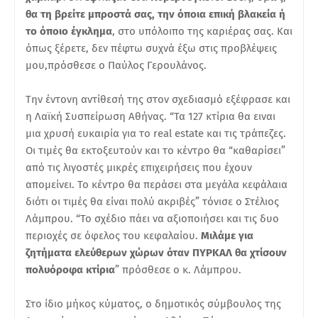
θα τη βρείτε μπροστά σας, την όποια επική βλακεία ή
το όποιο έγκλημα
, στο υπόλοιπο της καριέρας σας. Και
όπως ξέρετε, δεν πέφτω συχνά έξω στις προβλέψεις
μου,πρόσθεσε ο Παύλος Γερουλάνος.
Την έντονη αντίθεσή της στον σχεδιασμό εξέφρασε και
η Λαϊκή Συσπείρωση Αθήνας. “Τα 127 κτίρια θα ειναι
μια χρυσή ευκαιρία για το real estate και τις τράπεζες.
Οι τιμές θα εκτοξευτούν και το κέντρο θα “καθαρίσει”
από τις λιγοστές μικρές επιχειρήσεις που έχουν
απομείνει. Το κέντρο θα περάσει στα μεγάλα κεφάλαια
διότι οι τιμές θα είναι πολύ ακριβές” τόνισε ο Στέλιος
Λάμπρου. “Το σχέδιο πάει να αξιοποιήσει και τις δυο
περιοχές σε όφελος του κεφαλαίου.
Μιλάμε για
ζητήματα ελεύθερων χώρων όταν ΠΥΡΚΑΛ θα χτίσουν
πολυόροφα κτίρια
” πρόσθεσε ο κ. Λάμπρου.
Στο ίδιο μήκος κύματος, ο δημοτικός σύμβουλος της