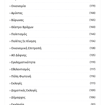
Οικονομία
(179)
Αμύντας
(168)
Βύρωνας
(165)
Θέατρο Βράχων
(160)
Πολιτισμός
(146)
Πολίτες Σε Κίνηση
(134)
Οικονομική Επιτροπή
(128)
ΑΟ Δάφνης
(125)
Εγκληματικότητα
(119)
Εθελοντισμός
(117)
Πόλη Φωτεινή
(116)
Εκλογές
(111)
Δημοτικές Εκλογές
(109)
Δήμαρχος
(106)
Εκκλησία
(91)