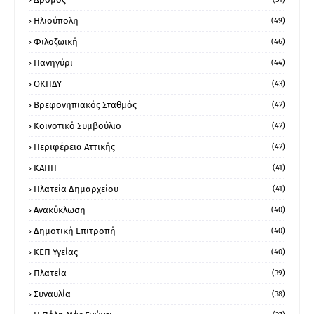
Ηλιούπολη
(49)
Φιλοζωική
(46)
Πανηγύρι
(44)
ΟΚΠΔΥ
(43)
Βρεφονηπιακός Σταθμός
(42)
Κοινοτικό Συμβούλιο
(42)
Περιφέρεια Αττικής
(42)
ΚΑΠΗ
(41)
Πλατεία Δημαρχείου
(41)
Ανακύκλωση
(40)
Δημοτική Επιτροπή
(40)
ΚΕΠ Υγείας
(40)
Πλατεία
(39)
Συναυλία
(38)