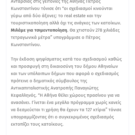
Ανταρσίας στις γειτονιές της Αθήνας Πέτρος
Κωνσταντίνου τόνισε ότι “οι σχεδιασμοί κινούνται
γύρω από δύο άξονες: το real estate και την
τουριστικοποίηση αλλά όχι τις ανάγκες των κατοίκων.
Μιλάμε για τσιμεντοποίηση
. Θα χτιστούν 278 χιλιάδες
τετραγωνικά μέτρα” υπογράμμισε ο Πέτρος
Κωνσταντίνου.
Την έκδοση ψηφίσματος κατά του σχεδιασμού καθώς
και προσφυγή στη δικαιοσύνη του δήμου Αθηναίων
και των υπόλοιπων δήμων που αφορά ο σχεδιασμός
πρότεινε ο δημοτικός σύμβουλος της
Αντικαπιταλιστικής Ανατροπής Παναγιώτης
Κεφαλληνός. “Η Αθήνα θέλει χώρους πρασίνου για να
ανασάνει. Γίνεται ένα μεγάλο πρόγραμμα χωρίς κανείς
να δεσμεύεται τι χρήση θα έχουν τα 127 κτίρια” τόνισε
υπογραμμίζοντας ότι ο συγκεκριμένος σχεδιασμός
εκτοπίζει τους κατοίκους.