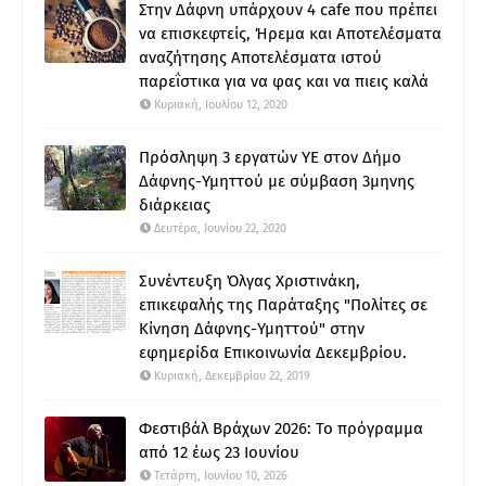
Στην Δάφνη υπάρχουν 4 cafe που πρέπει
να επισκεφτείς, Ήρεμα και Αποτελέσματα
αναζήτησης Αποτελέσματα ιστού
παρεΐστικα για να φας και να πιεις καλά
Κυριακή, Ιουλίου 12, 2020
Πρόσληψη 3 εργατών ΥΕ στον Δήμο
Δάφνης-Υμηττού με σύμβαση 3μηνης
διάρκειας
Δευτέρα, Ιουνίου 22, 2020
Συνέντευξη Όλγας Χριστινάκη,
επικεφαλής της Παράταξης "Πολίτες σε
Κίνηση Δάφνης-Υμηττού" στην
εφημερίδα Επικοινωνία Δεκεμβρίου.
Κυριακή, Δεκεμβρίου 22, 2019
Φεστιβάλ Βράχων 2026: Το πρόγραμμα
από 12 έως 23 Ιουνίου
Τετάρτη, Ιουνίου 10, 2026