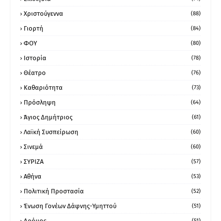
Χριστούγεννα
(88)
Γιορτή
(84)
ΦΟΥ
(80)
Ιστορία
(78)
Θέατρο
(76)
Καθαριότητα
(73)
Πρόσληψη
(64)
Άγιος Δημήτριος
(61)
Λαϊκή Συσπείρωση
(60)
Σινεμά
(60)
ΣΥΡΙΖΑ
(57)
Αθήνα
(53)
Πολιτική Προστασία
(52)
Ένωση Γονέων Δάφνης-Υμηττού
(51)
Δρόμος
(51)