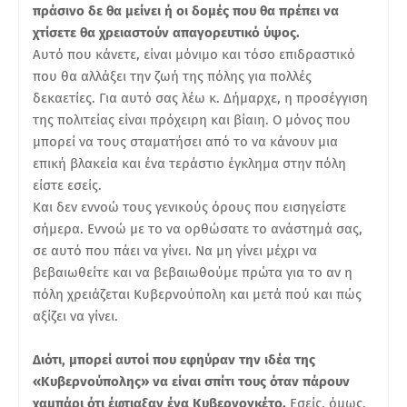
πράσινο δε θα μείνει ή οι δομές που θα πρέπει να
χτίσετε θα χρειαστούν απαγορευτικό ύψος.
Αυτό που κάνετε, είναι μόνιμο και τόσο επιδραστικό
που θα αλλάξει την ζωή της πόλης για πολλές
δεκαετίες. Για αυτό σας λέω κ. Δήμαρχε, η προσέγγιση
της πολιτείας είναι πρόχειρη και βίαιη. Ο μόνος που
μπορεί να τους σταματήσει από το να κάνουν μια
επική βλακεία και ένα τεράστιο έγκλημα στην πόλη
είστε εσείς.
Και δεν εννοώ τους γενικούς όρους που εισηγείστε
σήμερα. Εννοώ με το να ορθώσατε το ανάστημά σας,
σε αυτό που πάει να γίνει. Να μη γίνει μέχρι να
βεβαιωθείτε και να βεβαιωθούμε πρώτα για το αν η
πόλη χρειάζεται Κυβερνούπολη και μετά πού και πώς
αξίζει να γίνει.
Διότι, μπορεί αυτοί που εφηύραν την ιδέα της
«Κυβερνούπολης» να είναι σπίτι τους όταν πάρουν
χαμπάρι ότι έφτιαξαν ένα Κυβερνογκέτο.
Εσείς, όμως,