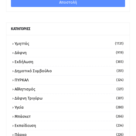
ΚΑΤΗΓΟΡΙΕΣ
Υμηττός
(1131)
Δάφνη
(919)
Εκδήλωση
(365)
Δημοτικό Συμβούλιο
(351)
ΠΥΡΚΑΛ
(324)
Αθλητισμός
(321)
Δάφνη Τριγύρω
(301)
Υγεία
(280)
Μπάσκετ
(266)
Εκπαίδευση
(234)
Πάρκο
(226)