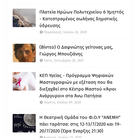
Πλατεία Ηρώων Πολυτεχνείου 6 Υμηττός
- Κατεστραμένος σωλήνας δημοτικής
ύδρευσης
Παρασκευή, Ιουνίου 26, 2020
(Βίντεο) Ο Δαφνιώτης γείτονας μας,
Γιώργος Μπουζιάνης
Τρίτη, Οκτωβρίου 26, 2021
ΚΕΠ Υγείας - Πρόγραμμα Ψηφιακών
Μαστογραφιών με εξέταση που θα
διεξαχθεί στο Κέντρο Μαστού «Άγιοι
Ανάργυροι» στα Άνω Πατήσια
Πέμπτη, Ιουλίου 09, 2020
Η Θεατρική Ομάδα του Φ.Ο.Υ "ΑΝΕΜΗ"
πάει ταράτσα: στις 12-13/7/2020 και 19-
20/7/2020 (Ώρα Έναρξης 21:30)
Κυριακή, Ιουλίου 12, 2020