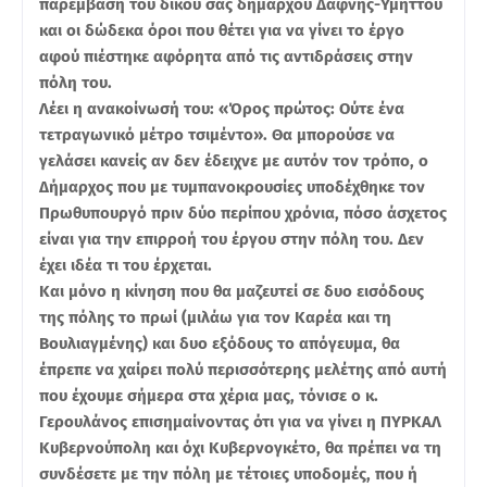
παρέμβαση του δικού σας δημάρχου Δάφνης-Υμηττού
και οι δώδεκα όροι που θέτει για να γίνει το έργο
αφού πιέστηκε αφόρητα από τις αντιδράσεις στην
πόλη του.
Λέει η ανακοίνωσή του: «Όρος πρώτος: Ούτε ένα
τετραγωνικό μέτρο τσιμέντο». Θα μπορούσε να
γελάσει κανείς αν δεν έδειχνε με αυτόν τον τρόπο, ο
Δήμαρχος που με τυμπανοκρουσίες υποδέχθηκε τον
Πρωθυπουργό πριν δύο περίπου χρόνια, πόσο άσχετος
είναι για την επιρροή του έργου στην πόλη του. Δεν
έχει ιδέα τι του έρχεται.
Και μόνο η κίνηση που θα μαζευτεί σε δυο εισόδους
της πόλης το πρωί (μιλάω για τον Καρέα και τη
Βουλιαγμένης) και δυο εξόδους το απόγευμα, θα
έπρεπε να χαίρει πολύ περισσότερης μελέτης από αυτή
που έχουμε σήμερα στα χέρια μας, τόνισε ο κ.
Γερουλάνος επισημαίνοντας ότι για να γίνει η ΠΥΡΚΑΛ
Κυβερνούπολη και όχι Κυβερνογκέτο, θα πρέπει να τη
συνδέσετε με την πόλη με τέτοιες υποδομές, που ή