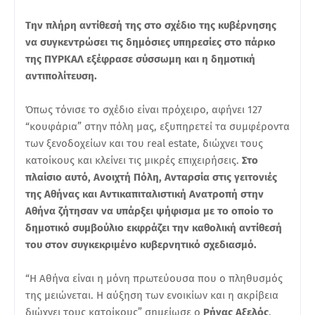
Την πλήρη αντίθεσή της στο σχέδιο της κυβέρνησης
να συγκεντρώσει τις δημόσιες υπηρεσίες στο πάρκο
της ΠΥΡΚΑΛ εξέφρασε σύσσωμη και η δημοτική
αντιπολίτευση.
Όπως τόνισε το σχέδιο είναι πρόχειρο, αφήνει 127
“κουφάρια” στην πόλη μας, εξυπηρετεί τα συμφέροντα
των ξενοδοχείων και του real estate, διώχνει τους
κατοίκους και κλείνει τις μικρές επιχειρήσεις.
Στο
πλαίσιο αυτό, Ανοιχτή Πόλη, Ανταρσία στις γειτονιές
της Αθήνας και Αντικαπιταλιστική Ανατροπή στην
Αθήνα ζήτησαν να υπάρξει ψήφισμα με το οποίο το
δημοτικό συμβούλιο εκφράζει την καθολική αντίθεσή
του στον συγκεκριμένο κυβερνητικό σχεδιασμό.
“Η Αθήνα είναι η μόνη πρωτεύουσα που ο πληθυσμός
της μειώνεται. Η αύξηση των ενοικίων και η ακρίβεια
διώχνει τους κατοίκους” σημείωσε ο
Ρήγας Αξελός
,