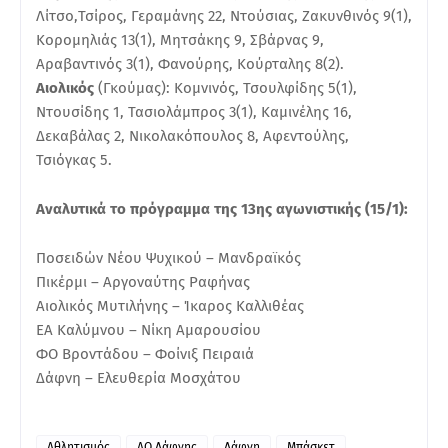
Λίτσο,Τσίρος, Γεραμάνης 22, Ντούσιας, Ζακυνθινός 9(1),
Κορομηλιάς 13(1), Μητσάκης 9, Σβάρνας 9,
Αραβαντινός 3(1), Φανούρης, Κούρταλης 8(2).
Αιολικός
(Γκούμας): Κομνινός, Τσουλφίδης 5(1),
Ντουσίδης 1, Τασιολάμπρος 3(1), Καμινέλης 16,
Δεκαβάλας 2, Νικολακόπουλος 8, Αφεντούλης,
Τσιόγκας 5.
Αναλυτικά το πρόγραμμα της 13ης αγωνιστικής (15/1):
Ποσειδών Νέου Ψυχικού – Μανδραϊκός
Πικέρμι – Αργοναύτης Ραφήνας
Αιολικός Μυτιλήνης – Ίκαρος Καλλιθέας
ΕΑ Καλύμνου – Νίκη Αμαρουσίου
ΦΟ Βροντάδου – Φοίνιξ Πειραιά
Δάφνη – Ελευθερία Μοσχάτου
Αθλητισμός
ΑΟ Δάφνης
Δάφνη
Μπάσκετ