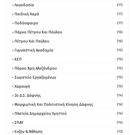
Λογοδοσία
(17)
Παιδική Χαρά
(17)
Ποδόσφαιρο
(17)
Πάρκο Πέτρου Και Παύλου
(16)
Πέτρου Και Παύλου
(16)
Γυμναστική Ακαδημία
(15)
ΚΕΠ
(15)
Πάρκο Άρη Αλεξάνδρου
(15)
Σωματείο Εργαζομένων
(15)
Χαραυγή
(15)
2ο Δ.Σ. Δάφνης
(14)
Μορφωτική Και Πολιτιστική Κίνηση Δάφνης
(14)
Πλατεία Δημαρχείου Υμηττού
(14)
ΣΠΑΥ
(14)
Ευζήν & Άθληση
(13)