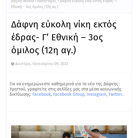
Αρχική σελίδα
Αθλητισμός
Δάφνη εύκολη νίκη εκτός έδρας- Γ’
Εθνική – 3ος όμιλος (12η αγ.)
Δάφνη εύκολη νίκη εκτός
έδρας- Γ’ Εθνική – 3ος
όμιλος (12η αγ.)
Δευτέρα, Ιανουαρίου 09, 2023
Για να ενημερώνεστε καθημερινά για τα νέα της Δάφνης-
Υμηττού, γραφτείτε στις σελίδες μας στα μέσα κοινωνικής
δικτύωσης:
Facebook
,
Facebook Group
,
Instagram
,
Twitter
.