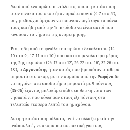
Μετά από ένα πρώτο πεντάλεπτο, όπου η κατάσταση
στον πίνακα του σκορ ήταν αρκέτα κοντά (4-7 στο 5′),
οι γηπεδούχοι άρχισαν να παίρνουν σιγά σιγά τα πάνω
τους και ήδη από την 1η περίοδο να είναι αυτοί που
κινούσαν τα νήματα της αναμέτρησης.
Έτσι, ήδη από το φινάλε του πρώτου δεκαλέπτου (14-
10 στο 9′, 17-11 στο 10′) όσο και στο μεγαλύτερο μέρος
της 2ης περιόδου (24-17 στο 12′, 26-22 στο 16′, 32-26 στο
18′), ο
Αργοναύτης
ήταν αυτός που βρισκόταν σταθερά
μπροστά στο σκορ, με την αρμάδα από την
Ραφήνα
δε
να πηγαίνει στα αποδυτήρια μπροστά με 9 πόντους
(35-26) έχοντας μπλοκάρει κάθε επιθετική νότα των
νησιωτών, που κόλλησαν στους έξι πόντους στα
τελευταία τέσσερα λεπτά του ημιχρόνου.
Αυτή η κατάσταση μάλιστα, αντί να αλλάξει μετά την
ανάπαυλα έγινε ακόμα πιο ασφυκτική για τους