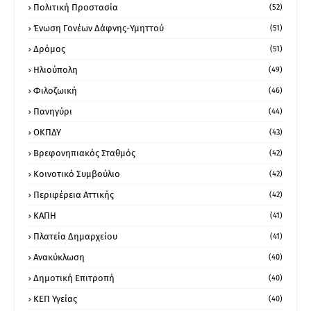
Πολιτική Προστασία
(52)
Ένωση Γονέων Δάφνης-Υμηττού
(51)
Δρόμος
(51)
Ηλιούπολη
(49)
Φιλοζωική
(46)
Πανηγύρι
(44)
ΟΚΠΔΥ
(43)
Βρεφονηπιακός Σταθμός
(42)
Κοινοτικό Συμβούλιο
(42)
Περιφέρεια Αττικής
(42)
ΚΑΠΗ
(41)
Πλατεία Δημαρχείου
(41)
Ανακύκλωση
(40)
Δημοτική Επιτροπή
(40)
ΚΕΠ Υγείας
(40)