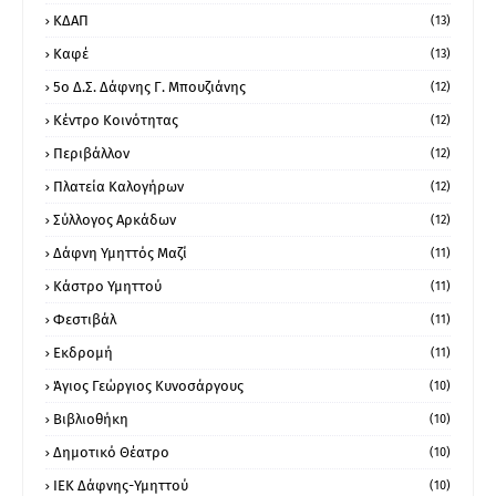
ΚΔΑΠ
(13)
Καφέ
(13)
5ο Δ.Σ. Δάφνης Γ. Μπουζιάνης
(12)
Κέντρο Κοινότητας
(12)
Περιβάλλον
(12)
Πλατεία Καλογήρων
(12)
Σύλλογος Αρκάδων
(12)
Δάφνη Υμηττός Μαζί
(11)
Κάστρο Υμηττού
(11)
Φεστιβάλ
(11)
Εκδρομή
(11)
Άγιος Γεώργιος Κυνοσάργους
(10)
Βιβλιοθήκη
(10)
Δημοτικό Θέατρο
(10)
ΙΕΚ Δάφνης-Υμηττού
(10)