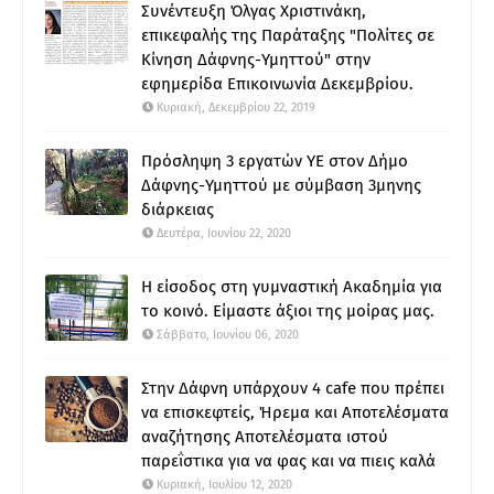
Συνέντευξη Όλγας Χριστινάκη,
επικεφαλής της Παράταξης "Πολίτες σε
Κίνηση Δάφνης-Υμηττού" στην
εφημερίδα Επικοινωνία Δεκεμβρίου.
Κυριακή, Δεκεμβρίου 22, 2019
Πρόσληψη 3 εργατών ΥΕ στον Δήμο
Δάφνης-Υμηττού με σύμβαση 3μηνης
διάρκειας
Δευτέρα, Ιουνίου 22, 2020
Η είσοδος στη γυμναστική Ακαδημία για
το κοινό. Είμαστε άξιοι της μοίρας μας.
Σάββατο, Ιουνίου 06, 2020
Στην Δάφνη υπάρχουν 4 cafe που πρέπει
να επισκεφτείς, Ήρεμα και Αποτελέσματα
αναζήτησης Αποτελέσματα ιστού
παρεΐστικα για να φας και να πιεις καλά
Κυριακή, Ιουλίου 12, 2020