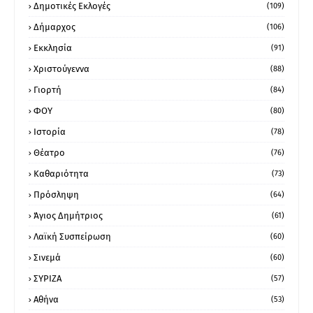
Δημοτικές Εκλογές
(109)
Δήμαρχος
(106)
Εκκλησία
(91)
Χριστούγεννα
(88)
Γιορτή
(84)
ΦΟΥ
(80)
Ιστορία
(78)
Θέατρο
(76)
Καθαριότητα
(73)
Πρόσληψη
(64)
Άγιος Δημήτριος
(61)
Λαϊκή Συσπείρωση
(60)
Σινεμά
(60)
ΣΥΡΙΖΑ
(57)
Αθήνα
(53)