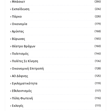
Μπάσκετ
(266)
Εκπαίδευση
(234)
Πάρκο
(226)
Οικονομία
(179)
Αμύντας
(168)
Βύρωνας
(165)
Θέατρο Βράχων
(160)
Πολιτισμός
(146)
Πολίτες Σε Κίνηση
(134)
Οικονομική Επιτροπή
(128)
ΑΟ Δάφνης
(125)
Εγκληματικότητα
(119)
Εθελοντισμός
(117)
Πόλη Φωτεινή
(116)
Εκλογές
(111)