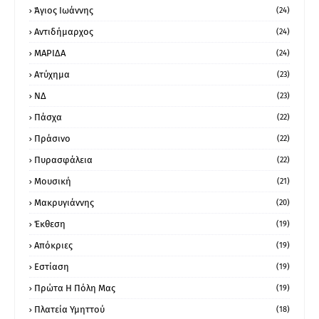
Άγιος Ιωάννης
(24)
Αντιδήμαρχος
(24)
ΜΑΡΙΔΑ
(24)
Ατύχημα
(23)
ΝΔ
(23)
Πάσχα
(22)
Πράσινο
(22)
Πυρασφάλεια
(22)
Μουσική
(21)
Μακρυγιάννης
(20)
Έκθεση
(19)
Απόκριες
(19)
Εστίαση
(19)
Πρώτα Η Πόλη Μας
(19)
Πλατεία Υμηττού
(18)