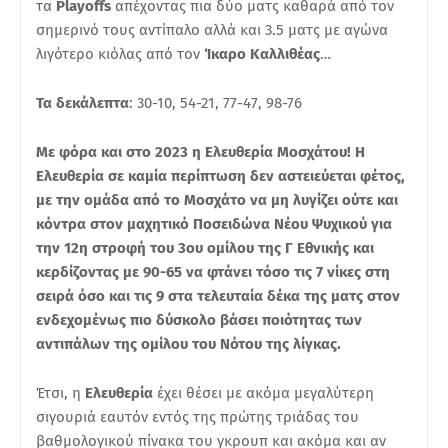
τα
Playoffs
απέχοντας πια δύο ματς καθαρά από τον
σημερινό τους αντίπαλο αλλά και 3.5 ματς με αγώνα
λιγότερο κιόλας από τον
Ίκαρο Καλλιθέας
…
Τα δεκάλεπτα
: 30-10, 54-21, 77-47, 98-76
Με φόρα και στο 2023 η Ελευθερία Μοσχάτου! Η
Ελευθερία σε καμία περίπτωση δεν αστειεύεται φέτος,
με την ομάδα από το Μοσχάτο να μη λυγίζει ούτε και
κόντρα στον μαχητικό Ποσειδώνα Νέου Ψυχικού για
την 12η στροφή του 3ου ομίλου της Γ Εθνικής και
κερδίζοντας με 90-65 να φτάνει τόσο τις 7 νίκες στη
σειρά όσο και τις 9 στα τελευταία δέκα της ματς στον
ενδεχομένως πιο δύσκολο βάσει ποιότητας των
αντιπάλων της ομίλου του Νότου της λίγκας.
Έτσι, η
Ελευθερία
έχει θέσει με ακόμα μεγαλύτερη
σιγουριά εαυτόν εντός της πρώτης τριάδας του
βαθμολογικού πίνακα του γκρουπ και ακόμα και αν