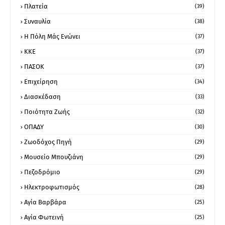
Πλατεία
(39)
Συναυλία
(38)
Η Πόλη Μάς Ενώνει
(37)
ΚΚΕ
(37)
ΠΑΣΟΚ
(37)
Επιχείρηση
(34)
Διασκέδαση
(33)
Ποιότητα Ζωής
(32)
ΟΠΑΔΥ
(30)
Ζωοδόχος Πηγή
(29)
Μουσείο Μπουζιάνη
(29)
Πεζοδρόμιο
(29)
Ηλεκτροφωτισμός
(28)
Αγία Βαρβάρα
(25)
Αγία Φωτεινή
(25)