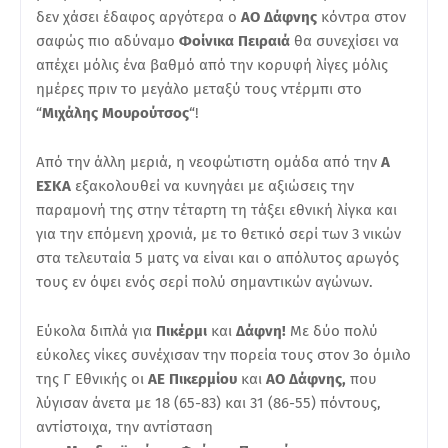
δεν χάσει έδαφος αργότερα ο
ΑΟ Δάφνης
κόντρα στον
σαφώς πιο αδύναμο
Φοίνικα Πειραιά
θα συνεχίσει να
απέχει μόλις ένα βαθμό από την κορυφή λίγες μόλις
ημέρες πριν το μεγάλο μεταξύ τους ντέρμπι στο
“
Μιχάλης Μουρούτσος
“!
Από την άλλη μεριά, η νεοφώτιστη ομάδα από την
Α
ΕΣΚΑ
εξακολουθεί να κυνηγάει με αξιώσεις την
παραμονή της στην τέταρτη τη τάξει εθνική λίγκα και
για την επόμενη χρονιά, με το θετικό σερί των 3 νικών
στα τελευταία 5 ματς να είναι και ο απόλυτος αρωγός
τους εν όψει ενός σερί πολύ σημαντικών αγώνων.
Εύκολα διπλά για
Πικέρμι
και
Δάφνη!
Με δύο πολύ
εύκολες νίκες συνέχισαν την πορεία τους στον 3ο όμιλο
της Γ Εθνικής οι
ΑΕ Πικερμίου
και
ΑΟ Δάφνης,
που
λύγισαν άνετα με 18 (65-83) και 31 (86-55) πόντους,
αντίστοιχα, την αντίσταση