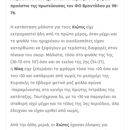
προάστια της πρωτεύουσας τον ΦΟ Βροντάδου με 98-
76.
Η κατάσταση μάλιστα για τους
Χιώτες
είχε
εκτροχιαστεί ήδη από το πρώτο μέρος, όταν μέχρι και
το φινάλε του ημιχρόνου οι οικοδεσπότες είχαν
κατορθώσει να ξεφύγουν με τεράστιες διαφορές στον
πίνακα του σκορ. Μάλιστα, τόσο στο φινάλε της 1ης
(30-10 στο 10′) όσο και σε εκείνο της 2ης (54-21),
η
Νίκη
είχε ξεπεράσει το φράγμα τόσο του +20 όσο και
του +30 και καπάρωσε από νωρίς το μεσημέρι της
Κυριακής το έβδομο φετινό ροζ φύλλο αγώνα
-παραμένοντας στο κυνήγι της πρώτης τετράδας της
κατάταξης. Ταυτόχρονα δε, με το +30 να παραμένει σε
σταθερή ισχύ μέχρι και το τέλος της 3ης περιόδου, όλα
έδειχναν να είχαν κριθεί από νωρίς.
Από την άλλη μεριά, οι
Χιώτες
έχασαν έδαφος για