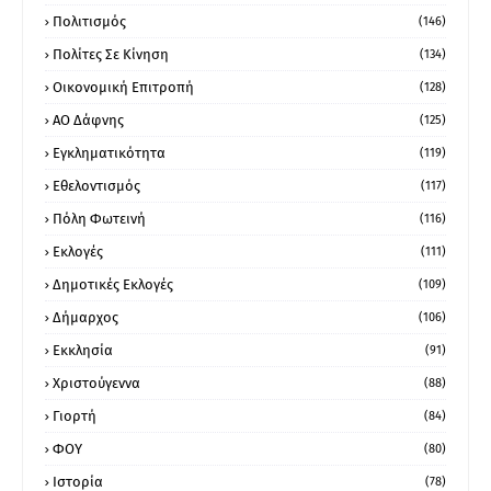
Πολιτισμός
(146)
Πολίτες Σε Κίνηση
(134)
Οικονομική Επιτροπή
(128)
ΑΟ Δάφνης
(125)
Εγκληματικότητα
(119)
Εθελοντισμός
(117)
Πόλη Φωτεινή
(116)
Εκλογές
(111)
Δημοτικές Εκλογές
(109)
Δήμαρχος
(106)
Εκκλησία
(91)
Χριστούγεννα
(88)
Γιορτή
(84)
ΦΟΥ
(80)
Ιστορία
(78)