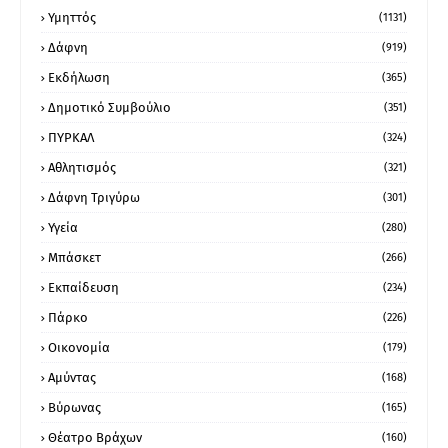
Υμηττός
(1131)
Δάφνη
(919)
Εκδήλωση
(365)
Δημοτικό Συμβούλιο
(351)
ΠΥΡΚΑΛ
(324)
Αθλητισμός
(321)
Δάφνη Τριγύρω
(301)
Υγεία
(280)
Μπάσκετ
(266)
Εκπαίδευση
(234)
Πάρκο
(226)
Οικονομία
(179)
Αμύντας
(168)
Βύρωνας
(165)
Θέατρο Βράχων
(160)