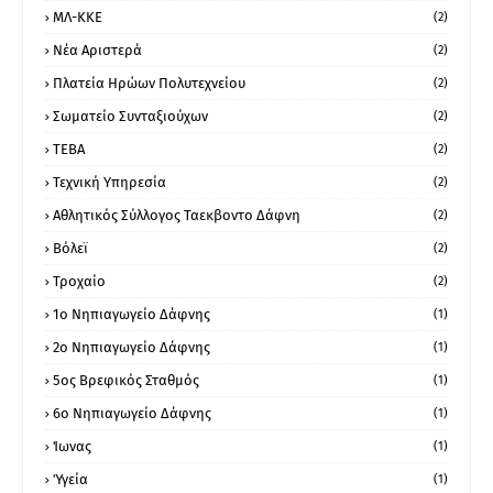
ΜΛ-ΚΚΕ
(2)
Νέα Αριστερά
(2)
Πλατεία Ηρώων Πολυτεχνείου
(2)
Σωματείο Συνταξιούχων
(2)
ΤΕΒΑ
(2)
Τεχνική Υπηρεσία
(2)
Αθλητικός Σύλλογος Ταεκβοντο Δάφνη
(2)
Βόλεϊ
(2)
Τροχαίο
(2)
1ο Νηπιαγωγείο Δάφνης
(1)
2ο Νηπιαγωγείο Δάφνης
(1)
5ος Βρεφικός Σταθμός
(1)
6ο Νηπιαγωγείο Δάφνης
(1)
Ίωνας
(1)
Ύγεία
(1)