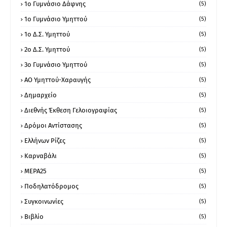
1ο Γυμνάσιο Δάφνης
(5)
1ο Γυμνάσιο Υμηττού
(5)
1ο Δ.Σ. Υμηττού
(5)
2ο Δ.Σ. Υμηττού
(5)
3ο Γυμνάσιο Υμηττού
(5)
ΑΟ Υμηττού-Χαραυγής
(5)
Δημαρχείο
(5)
Διεθνής Έκθεση Γελοιογραφίας
(5)
Δρόμοι Αντίστασης
(5)
Ελλήνων Ρίζες
(5)
Καρναβάλι
(5)
ΜΕΡΑ25
(5)
Ποδηλατόδρομος
(5)
Συγκοινωνίες
(5)
Βιβλίο
(5)