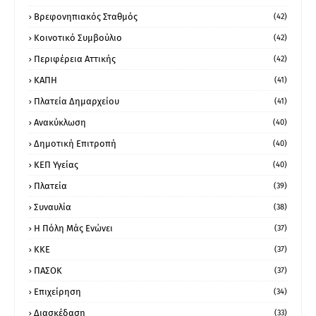
Βρεφονηπιακός Σταθμός
(42)
Κοινοτικό Συμβούλιο
(42)
Περιφέρεια Αττικής
(42)
ΚΑΠΗ
(41)
Πλατεία Δημαρχείου
(41)
Ανακύκλωση
(40)
Δημοτική Επιτροπή
(40)
ΚΕΠ Υγείας
(40)
Πλατεία
(39)
Συναυλία
(38)
Η Πόλη Μάς Ενώνει
(37)
ΚΚΕ
(37)
ΠΑΣΟΚ
(37)
Επιχείρηση
(34)
Διασκέδαση
(33)