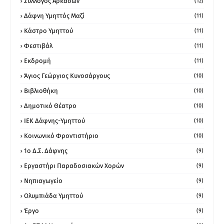
Σύλλογος Αρκάδων
(12)
Δάφνη Υμηττός Μαζί
(11)
Κάστρο Υμηττού
(11)
Φεστιβάλ
(11)
Εκδρομή
(11)
Άγιος Γεώργιος Κυνοσάργους
(10)
Βιβλιοθήκη
(10)
Δημοτικό Θέατρο
(10)
ΙΕΚ Δάφνης-Υμηττού
(10)
Κοινωνικό Φροντιστήριο
(10)
1ο Δ.Σ. Δάφνης
(9)
Εργαστήρι Παραδοσιακών Χορών
(9)
Νηπιαγωγείο
(9)
Ολυμπιάδα Υμηττού
(9)
Έργο
(9)