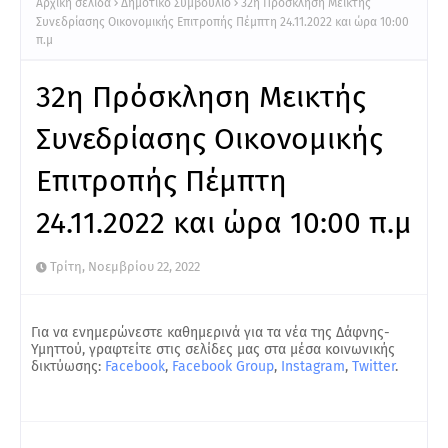
Αρχική σελίδα
Δημοτικό Συμβούλιο
32η Πρόσκληση Μεικτής
Συνεδρίασης Οικονομικής Επιτροπής Πέμπτη 24.11.2022 και ώρα 10:00
π.μ
32η Πρόσκληση Μεικτής
Συνεδρίασης Οικονομικής
Επιτροπής Πέμπτη
24.11.2022 και ώρα 10:00 π.μ
Τρίτη, Νοεμβρίου 22, 2022
Για να ενημερώνεστε καθημερινά για τα νέα της Δάφνης-
Υμηττού, γραφτείτε στις σελίδες μας στα μέσα κοινωνικής
δικτύωσης:
Facebook
,
Facebook Group
,
Instagram
,
Twitter
.