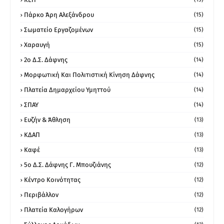
Πάρκο Άρη Αλεξάνδρου
(15)
Σωματείο Εργαζομένων
(15)
Χαραυγή
(15)
2ο Δ.Σ. Δάφνης
(14)
Μορφωτική Και Πολιτιστική Κίνηση Δάφνης
(14)
Πλατεία Δημαρχείου Υμηττού
(14)
ΣΠΑΥ
(14)
Ευζήν & Άθληση
(13)
ΚΔΑΠ
(13)
Καφέ
(13)
5ο Δ.Σ. Δάφνης Γ. Μπουζιάνης
(12)
Κέντρο Κοινότητας
(12)
Περιβάλλον
(12)
Πλατεία Καλογήρων
(12)