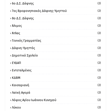
6ο Δ.Σ. Δάφνης
(2)
7ος Βρεφονηπιακός Δάφνης-Υμηττού
(2)
8ο Δ.Σ. Δάφνης
(2)
Άλιμος
(2)
Άτλας
(2)
Γενικός Γραμματέας
(2)
Δάφνη-Υμηττός
(2)
Δημοτικό Σχολείο
(2)
ΕΥΔΑΠ
(2)
Εντεταλμένος
(2)
ΚΔΒΜ
(2)
Καισαριανή
(2)
Λαϊκή Αγορά
(2)
Λόφος Αγίου Ιωάννου Κυνηγού
(2)
Λύκου
(2)