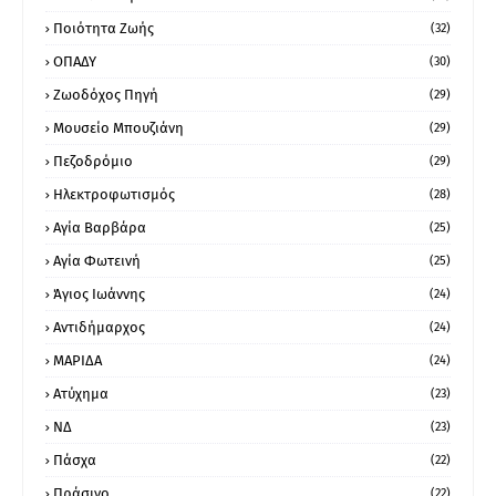
Ποιότητα Ζωής
(32)
ΟΠΑΔΥ
(30)
Ζωοδόχος Πηγή
(29)
Μουσείο Μπουζιάνη
(29)
Πεζοδρόμιο
(29)
Ηλεκτροφωτισμός
(28)
Αγία Βαρβάρα
(25)
Αγία Φωτεινή
(25)
Άγιος Ιωάννης
(24)
Αντιδήμαρχος
(24)
ΜΑΡΙΔΑ
(24)
Ατύχημα
(23)
ΝΔ
(23)
Πάσχα
(22)
Πράσινο
(22)