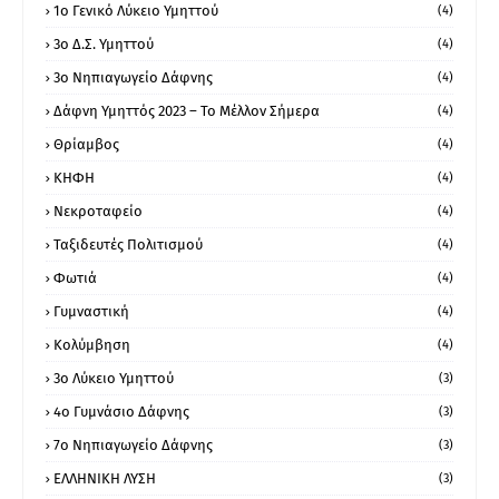
1ο Γενικό Λύκειο Υμηττού
(4)
3ο Δ.Σ. Υμηττού
(4)
3ο Νηπιαγωγείο Δάφνης
(4)
Δάφνη Υμηττός 2023 – Το Μέλλον Σήμερα
(4)
Θρίαμβος
(4)
ΚΗΦΗ
(4)
Νεκροταφείο
(4)
Ταξιδευτές Πολιτισμού
(4)
Φωτιά
(4)
Γυμναστική
(4)
Κολύμβηση
(4)
3ο Λύκειο Υμηττού
(3)
4ο Γυμνάσιο Δάφνης
(3)
7ο Νηπιαγωγείο Δάφνης
(3)
ΕΛΛΗΝΙΚΗ ΛΥΣΗ
(3)