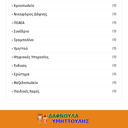
Κρεοπωλείο
(1)
Νικηφόρος Δάφνης
(1)
ΠΕΑΕΑ
(1)
Συνέδριο
(1)
Τραμπολίνο
(1)
Υμηττού
(1)
Ψηφιακές Υπηρεσίες
(1)
Ένδυση
(1)
Ερώτημα
(1)
Μεζεδοπωλείο
(1)
Παιδικές Χαρές
(1)