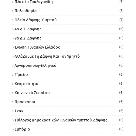
Πλατεία Τσαλαγανίδη
(7)
Πολεοδομία
(7)
Ωδείο Δάφνης-Υμηττού
(7)
4ο Δ.Σ. Δάφνης
(6)
9ο Δ.Σ. Δάφνης
(6)
Ένωση Γυναικών Ελλάδος
(6)
ΑλλάΖουμε Τη Δάφνη Και Τον Υμηττό
(6)
Αργυρούπολη-Ελληνικό
(6)
Γήπεδο
(6)
Κινητικότητα
(6)
Κοινωνικό Συσσίτιο
(6)
Πρόσκοποι
(6)
Σκάκι
(6)
Σύλλογος Δημοκρατικών Γυναικών Υμηττού-Δάφνης
(6)
Εμπόριο
(6)