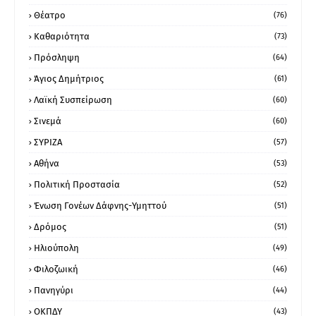
Θέατρο
(76)
Καθαριότητα
(73)
Πρόσληψη
(64)
Άγιος Δημήτριος
(61)
Λαϊκή Συσπείρωση
(60)
Σινεμά
(60)
ΣΥΡΙΖΑ
(57)
Αθήνα
(53)
Πολιτική Προστασία
(52)
Ένωση Γονέων Δάφνης-Υμηττού
(51)
Δρόμος
(51)
Ηλιούπολη
(49)
Φιλοζωική
(46)
Πανηγύρι
(44)
ΟΚΠΔΥ
(43)