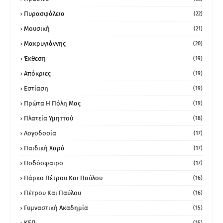
Πυρασφάλεια
(22)
Μουσική
(21)
Μακρυγιάννης
(20)
Έκθεση
(19)
Απόκριες
(19)
Εστίαση
(19)
Πρώτα Η Πόλη Μας
(19)
Πλατεία Υμηττού
(18)
Λογοδοσία
(17)
Παιδική Χαρά
(17)
Ποδόσφαιρο
(17)
Πάρκο Πέτρου Και Παύλου
(16)
Πέτρου Και Παύλου
(16)
Γυμναστική Ακαδημία
(15)
ΚΕΠ
(15)