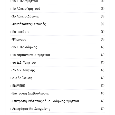
1o ΕΠΑΛ Υμηττού
(8)
1ο Λύκειο Υμηττού
(8)
3ο Λύκειο Δάφνης
(8)
Ανυπότακτες Γειτονιές
(8)
Εστιατόριο
(8)
Ψήφισμα
(8)
1ο ΕΠΑΛ Δάφνης
(7)
1ο Νηπιαγωγείο Υμηττού
(7)
4ο Δ.Σ. Υμηττού
(7)
7ο Δ.Σ. Δάφνης
(7)
Διαβούλευση
(7)
ΕΜΜΕΒΕ
(7)
Επιτροπή Διαβούλευσης
(7)
Επιτροπή Ισότητας Δήμου Δάφνης-Υμηττού
(7)
Λεωφόρος Βουλιαγμένης
(7)