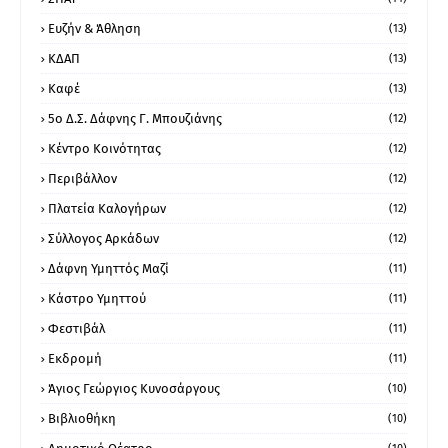
Ευζήν & Άθληση
(13)
ΚΔΑΠ
(13)
Καφέ
(13)
5ο Δ.Σ. Δάφνης Γ. Μπουζιάνης
(12)
Κέντρο Κοινότητας
(12)
Περιβάλλον
(12)
Πλατεία Καλογήρων
(12)
Σύλλογος Αρκάδων
(12)
Δάφνη Υμηττός Μαζί
(11)
Κάστρο Υμηττού
(11)
Φεστιβάλ
(11)
Εκδρομή
(11)
Άγιος Γεώργιος Κυνοσάργους
(10)
Βιβλιοθήκη
(10)