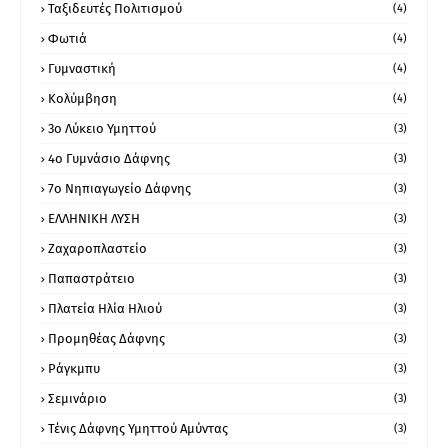
Ταξιδευτές Πολιτισμού
(4)
Φωτιά
(4)
Γυμναστική
(4)
Κολύμβηση
(4)
3ο Λύκειο Υμηττού
(3)
4ο Γυμνάσιο Δάφνης
(3)
7ο Νηπιαγωγείο Δάφνης
(3)
ΕΛΛΗΝΙΚΗ ΛΥΣΗ
(3)
Ζαχαροπλαστείο
(3)
Παπαστράτειο
(3)
Πλατεία Ηλία Ηλιού
(3)
Προμηθέας Δάφνης
(3)
Ράγκμπυ
(3)
Σεμινάριο
(3)
Τένις Δάφνης Υμηττού Αμύντας
(3)