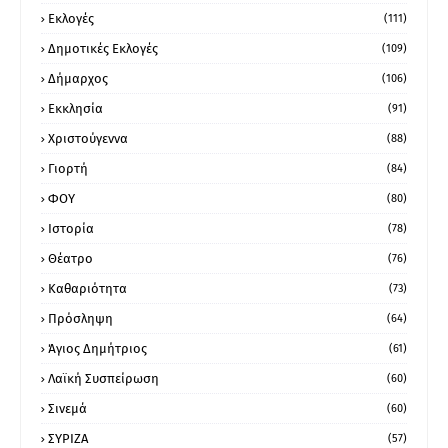
Εκλογές
(111)
Δημοτικές Εκλογές
(109)
Δήμαρχος
(106)
Εκκλησία
(91)
Χριστούγεννα
(88)
Γιορτή
(84)
ΦΟΥ
(80)
Ιστορία
(78)
Θέατρο
(76)
Καθαριότητα
(73)
Πρόσληψη
(64)
Άγιος Δημήτριος
(61)
Λαϊκή Συσπείρωση
(60)
Σινεμά
(60)
ΣΥΡΙΖΑ
(57)