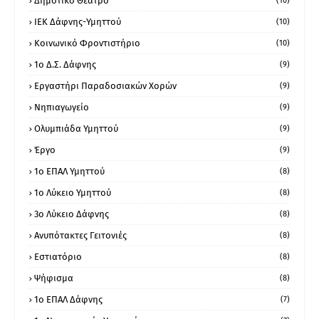
Δημοτικό Θέατρο
(10)
ΙΕΚ Δάφνης-Υμηττού
(10)
Κοινωνικό Φροντιστήριο
(10)
1ο Δ.Σ. Δάφνης
(9)
Εργαστήρι Παραδοσιακών Χορών
(9)
Νηπιαγωγείο
(9)
Ολυμπιάδα Υμηττού
(9)
Έργο
(9)
1o ΕΠΑΛ Υμηττού
(8)
1ο Λύκειο Υμηττού
(8)
3ο Λύκειο Δάφνης
(8)
Ανυπότακτες Γειτονιές
(8)
Εστιατόριο
(8)
Ψήφισμα
(8)
1ο ΕΠΑΛ Δάφνης
(7)