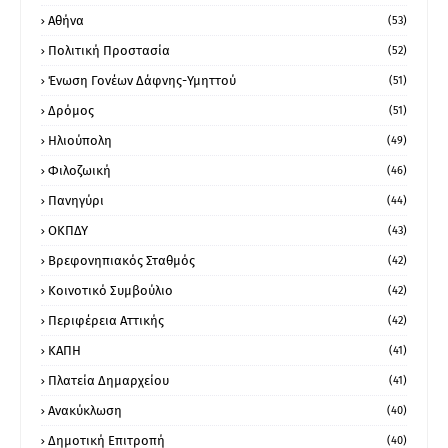
Αθήνα
(53)
Πολιτική Προστασία
(52)
Ένωση Γονέων Δάφνης-Υμηττού
(51)
Δρόμος
(51)
Ηλιούπολη
(49)
Φιλοζωική
(46)
Πανηγύρι
(44)
ΟΚΠΔΥ
(43)
Βρεφονηπιακός Σταθμός
(42)
Κοινοτικό Συμβούλιο
(42)
Περιφέρεια Αττικής
(42)
ΚΑΠΗ
(41)
Πλατεία Δημαρχείου
(41)
Ανακύκλωση
(40)
Δημοτική Επιτροπή
(40)