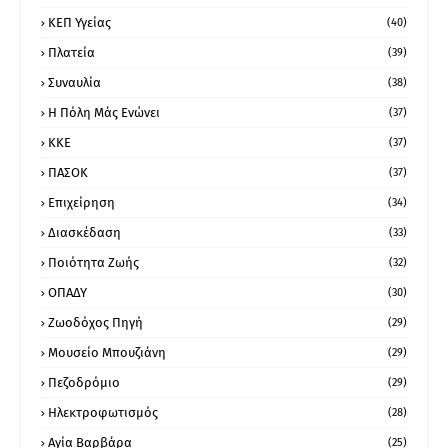
ΚΕΠ Υγείας
(40)
Πλατεία
(39)
Συναυλία
(38)
Η Πόλη Μάς Ενώνει
(37)
ΚΚΕ
(37)
ΠΑΣΟΚ
(37)
Επιχείρηση
(34)
Διασκέδαση
(33)
Ποιότητα Ζωής
(32)
ΟΠΑΔΥ
(30)
Ζωοδόχος Πηγή
(29)
Μουσείο Μπουζιάνη
(29)
Πεζοδρόμιο
(29)
Ηλεκτροφωτισμός
(28)
Αγία Βαρβάρα
(25)