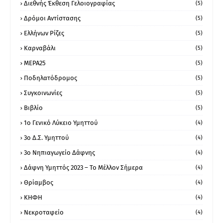
Διεθνής Έκθεση Γελοιογραφίας
(5)
Δρόμοι Αντίστασης
(5)
Ελλήνων Ρίζες
(5)
Καρναβάλι
(5)
ΜΕΡΑ25
(5)
Ποδηλατόδρομος
(5)
Συγκοινωνίες
(5)
Βιβλίο
(5)
1ο Γενικό Λύκειο Υμηττού
(4)
3ο Δ.Σ. Υμηττού
(4)
3ο Νηπιαγωγείο Δάφνης
(4)
Δάφνη Υμηττός 2023 – Το Μέλλον Σήμερα
(4)
Θρίαμβος
(4)
ΚΗΦΗ
(4)
Νεκροταφείο
(4)