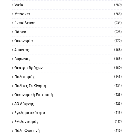
Υγεία
(280)
Μπάσκετ
(266)
Εκπαίδευση
(234)
Πάρκο
(226)
Οικονομία
(179)
Αμύντας
(168)
Βύρωνας
(165)
Θέατρο Βράχων
(160)
Πολιτισμός
(146)
Πολίτες Σε Κίνηση
(134)
Οικονομική Επιτροπή
(128)
ΑΟ Δάφνης
(125)
Εγκληματικότητα
(119)
Εθελοντισμός
(117)
Πόλη Φωτεινή
(116)