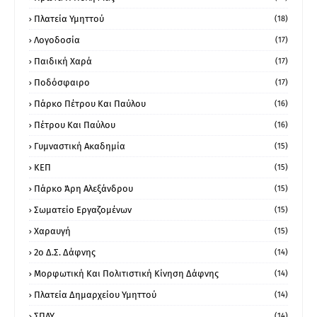
Πλατεία Υμηττού
(18)
Λογοδοσία
(17)
Παιδική Χαρά
(17)
Ποδόσφαιρο
(17)
Πάρκο Πέτρου Και Παύλου
(16)
Πέτρου Και Παύλου
(16)
Γυμναστική Ακαδημία
(15)
ΚΕΠ
(15)
Πάρκο Άρη Αλεξάνδρου
(15)
Σωματείο Εργαζομένων
(15)
Χαραυγή
(15)
2ο Δ.Σ. Δάφνης
(14)
Μορφωτική Και Πολιτιστική Κίνηση Δάφνης
(14)
Πλατεία Δημαρχείου Υμηττού
(14)
ΣΠΑΥ
(14)