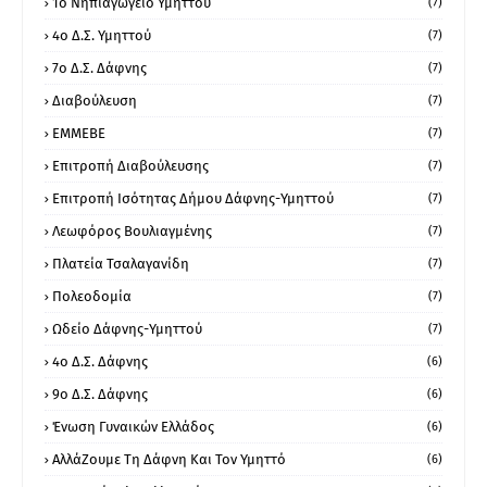
1ο Νηπιαγωγείο Υμηττού
(7)
4ο Δ.Σ. Υμηττού
(7)
7ο Δ.Σ. Δάφνης
(7)
Διαβούλευση
(7)
ΕΜΜΕΒΕ
(7)
Επιτροπή Διαβούλευσης
(7)
Επιτροπή Ισότητας Δήμου Δάφνης-Υμηττού
(7)
Λεωφόρος Βουλιαγμένης
(7)
Πλατεία Τσαλαγανίδη
(7)
Πολεοδομία
(7)
Ωδείο Δάφνης-Υμηττού
(7)
4ο Δ.Σ. Δάφνης
(6)
9ο Δ.Σ. Δάφνης
(6)
Ένωση Γυναικών Ελλάδος
(6)
ΑλλάΖουμε Τη Δάφνη Και Τον Υμηττό
(6)