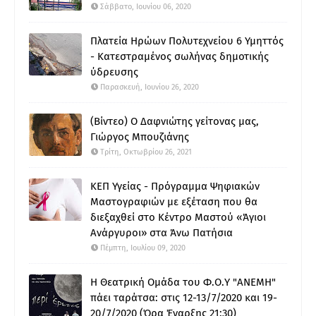
Σάββατο, Ιουνίου 06, 2020
Πλατεία Ηρώων Πολυτεχνείου 6 Υμηττός
- Κατεστραμένος σωλήνας δημοτικής
ύδρευσης
Παρασκευή, Ιουνίου 26, 2020
(Βίντεο) Ο Δαφνιώτης γείτονας μας,
Γιώργος Μπουζιάνης
Τρίτη, Οκτωβρίου 26, 2021
ΚΕΠ Υγείας - Πρόγραμμα Ψηφιακών
Μαστογραφιών με εξέταση που θα
διεξαχθεί στο Κέντρο Μαστού «Άγιοι
Ανάργυροι» στα Άνω Πατήσια
Πέμπτη, Ιουλίου 09, 2020
Η Θεατρική Ομάδα του Φ.Ο.Υ "ΑΝΕΜΗ"
πάει ταράτσα: στις 12-13/7/2020 και 19-
20/7/2020 (Ώρα Έναρξης 21:30)