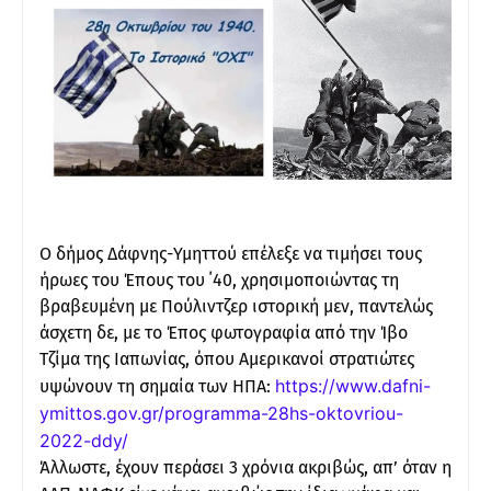
Ο δήμος Δάφνης-Υμηττού επέλεξε να τιμήσει τους
ήρωες του Έπους του ΄40, χρησιμοποιώντας τη
βραβευμένη με Πούλιντζερ ιστορική μεν, παντελώς
άσχετη δε, με το Έπος φωτογραφία από την Ίβο
Τζίμα της Ιαπωνίας, όπου Αμερικανοί στρατιώτες
https://www.dafni-
υψώνουν τη σημαία των ΗΠΑ:
ymittos.gov.gr/programma-28hs-oktovriou-
2022-ddy/
Άλλωστε, έχουν περάσει 3 χρόνια ακριβώς, απ’ όταν η