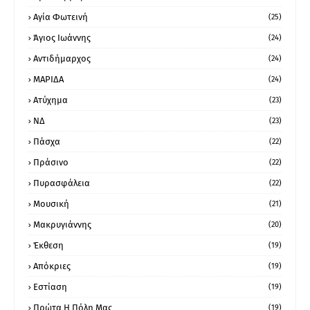
Αγία Φωτεινή
(25)
Άγιος Ιωάννης
(24)
Αντιδήμαρχος
(24)
ΜΑΡΙΔΑ
(24)
Ατύχημα
(23)
ΝΔ
(23)
Πάσχα
(22)
Πράσινο
(22)
Πυρασφάλεια
(22)
Μουσική
(21)
Μακρυγιάννης
(20)
Έκθεση
(19)
Απόκριες
(19)
Εστίαση
(19)
Πρώτα Η Πόλη Μας
(19)