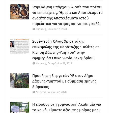
Στην Δάφνη υπάρχουν 4 cafe που πρέπει
να επισκεφτείς, Ήρεμα και Αποτελέσματα
αναζήτησης Αποτελέσματα ιστού
παρεΐστικα για να φας και να πιεις καλά
Κυριακή, Ιουλίου 12, 2020
Συνέντευξη Όλγας Χριστινάκη,
επικεφαλής της Παράταξης "Πολίτες σε
Κίνηση Δάφνης-Υμηττού" στην
εφημερίδα Επικοινωνία Δεκεμβρίου.
Κυριακή, Δεκεμβρίου 22, 2019
Πρόσληψη 3 εργατών ΥΕ στον Δήμο
Δάφνης-Υμηττού με σύμβαση 3μηνης
διάρκειας
Δευτέρα, Ιουνίου 22, 2020
Η είσοδος στη γυμναστική Ακαδημία για
το κοινό. Είμαστε άξιοι της μοίρας μας.