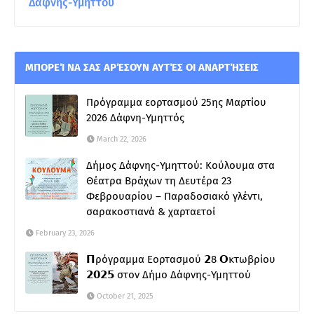
Δάφνης-Υμηττού
ΜΠΟΡΕΊ ΝΑ ΣΑΣ ΑΡΈΣΟΥΝ ΑΥΤΈΣ ΟΙ ΑΝΑΡΤΉΣΕΙΣ
Πρόγραμμα εορτασμού 25ης Μαρτίου
2026 Δάφνη-Υμηττός
March 22, 2026
Δήμος Δάφνης-Υμηττού: Κούλουμα στα
Θέατρα Βράχων τη Δευτέρα 23
Φεβρουαρίου – Παραδοσιακό γλέντι,
σαρακοστιανά & χαρταετοί
February 23, 2026
𝝥ρόγραμμα Εορτασμού 𝟮8 𝝤κτωβρίου
𝟮𝟬𝟮𝟱 στον Δήμο Δάφνης-Υμηττού
October 21, 2025