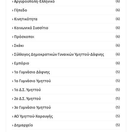
Αργυρούπολη-Ελληνικό
(6)
Γήπεδο
(6)
Κινητικότητα
(6)
Κοινωνικό Συσσίτιο
(6)
Πρόσκοποι
(6)
Σκάκι
(6)
Σύλλογος Δημοκρατικών Γυναικών Υμηττού-Δάφνης
(6)
Εμπόριο
(6)
1ο Γυμνάσιο Δάφνης
(5)
1ο Γυμνάσιο Υμηττού
(5)
1ο Δ.Σ. Υμηττού
(5)
2ο Δ.Σ. Υμηττού
(5)
3ο Γυμνάσιο Υμηττού
(5)
ΑΟ Υμηττού-Χαραυγής
(5)
Δημαρχείο
(5)