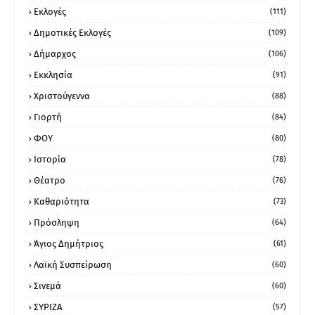
Εκλογές
(111)
Δημοτικές Εκλογές
(109)
Δήμαρχος
(106)
Εκκλησία
(91)
Χριστούγεννα
(88)
Γιορτή
(84)
ΦΟΥ
(80)
Ιστορία
(78)
Θέατρο
(76)
Καθαριότητα
(73)
Πρόσληψη
(64)
Άγιος Δημήτριος
(61)
Λαϊκή Συσπείρωση
(60)
Σινεμά
(60)
ΣΥΡΙΖΑ
(57)