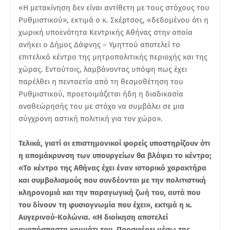
«Η μετακίνηση δεν είναι αντίθετη με τους στόχους του
Ρυθμιστικού», εκτιμά ο κ. Σκέρτσος, «δεδομένου ότι η
χωρική υποενότητα Κεντρικής Αθήνας στην οποία
ανήκει ο Δήμος Δάφνης – Υμηττού αποτελεί το
επιτελικό κέντρο της μητροπολιτικής περιοχής και της
χώρας. Εντούτοις, λαμβάνοντας υπόψη πως έχει
παρέλθει η πενταετία από τη θεσμοθέτηση του
Ρυθμιστικού, προετοιμάζεται ήδη η διαδικασία
αναθεώρησής του με στόχο να συμβάλει σε μια
σύγχρονη αστική πολιτική για τον χώρο».
Τελικά, γιατί οι επιστημονικοί φορείς υποστηρίζουν ότι
η απομάκρυνση των υπουργείων θα βλάψει το κέντρο;
«Το κέντρο της Αθήνας έχει έναν ιστορικό χαρακτήρα
και συμβολισμούς που συνδέονται με την πολιτιστική
κληρονομιά και την παραγωγική ζωή του, αυτά που
του δίνουν τη φυσιογνωμία που έχει», εκτιμά η κ.
Αυγερινού-Κολώνια. «Η διοίκηση αποτελεί
αναπόσπαστο κομμάτι του. Προσφέρει μέσω της