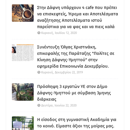
Στην Δάφνη υπάρχουν 4 cafe που πρέπει
να επισκεφτείς, Ήρεμα και Αποτελέσματα
αναζήτησης Αποτελέσματα ιστού
παρεΐστικα για να φας και να πιεις καλά
Κυριακή, Ιουλίου 12, 2020
Συνέντευξη Όλγας Χριστινάκη,
επικεφαλής της Παράταξης "Πολίτες σε
Κίνηση Δάφνης-Υμηττού" στην
εφημερίδα Επικοινωνία Δεκεμβρίου.
Κυριακή, Δεκεμβρίου 22, 2019
Πρόσληψη 3 εργατών ΥΕ στον Δήμο
Δάφνης-Υμηττού με σύμβαση 3μηνης
διάρκειας
Δευτέρα, Ιουνίου 22, 2020
Η είσοδος στη γυμναστική Ακαδημία για
το κοινό. Είμαστε άξιοι της μοίρας μας.