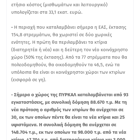
ετήσιο κόστος (μισθωμάτων και λειτουργικό)
υπολογίζεται στα 33,1 εκατ. ευρώ.
• Η περιοχή που καταλαμβάνει σήμερα η ΕΑΣ, έκτασης
154,8 στρεμμάτων, θα χωριστεί σε δύο χωρικές
ενότητες. Η πρώτη θα περιλαμβάνει τα κτίρια
(διατηρητέα ή νέα) και η δεύτερη τον νέο κοινόχρηστο
χώρο (50% της έκτασης). Από τα 77 στρέμματα που θα
πολεοδομηθούν, θα οικοδομηθούν τα 46,5, ενώ τα
υπόλοιπα θα είναι οι κοινόχρηστοι χώροι των κτιρίων
(εισφορά σε γη).
•
Σήμερα ο χώρος της ΠΥΡΚΑΛ καταλαμβάνεται από 93
εγκαταστάσεις, με συνολική δόμηση 88.670 τ.μ. Με τη
νέα πρόταση ο αριθμός των κτιρίων θα ανέρχεται σε
30, εκ των οποίων πέντε θα είναι τα νέα κτίρια και 25
υφιστάμενα. Η συνολική δόμηση θα ανέρχεται σε
148.704 τ.μ., εκ των οποίων τα 98.000 τ.μ. από τα νέα
κτίρια, 47.704 τ.μ. από διατηρούμενα κτίρια και 3.000