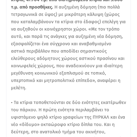
τ.μ. από προσθήκες.
Η αυξημένη δόμηση (πιο πολλά
τετραγωνικά σε ύψος) με μικρότερη κάλυψη (χώρος
που καταλαμβάνουν τα κτίρια στο έδαφος) επελέγη για
να αυξηθούν οι κοινόχρηστοι χώροι. «Με τον τρόπο
αυτό, και παρά τις ανάγκες για αυξημένη νέα δόμηση,
εξασφαλίζεται ένα σύγχρονο και αναβαθμισμένο
αστικό περιβάλλον που αποδίδει σημαντικούς
ελεύθερους αδόμητους χώρους αστικού πρασίνου και
κοινωφελείς χώρους, που αναδεικνύουν μια ιδιαίτερη
μεγέθυνση κοινωνικού εξοπλισμού σε τοπικό,
υπερτοπικό και μητροπολιτικό επίπεδο», αναφέρει η
μελέτη.
• Τα κτίρια τοποθετούνται σε δύο ενότητες εκατέρωθεν
του πάρκου. Η πρώτη ενότητα περιλαμβάνει το
υφιστάμενο ψηλό κτίριο γραφείων της ΠΥΡΚΑΛ και ένα
νέο «δίδυμο» οκταώροφο κτίριο δίπλα του. Και η
δεύτερη, στο ανατολικό τμήμα του ακινήτου,