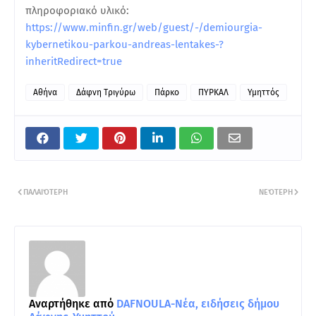
πληροφοριακό υλικό:
https://www.minfin.gr/web/guest/-/demiourgia-
kybernetikou-parkou-andreas-lentakes-?
inheritRedirect=true
Αθήνα
Δάφνη Τριγύρω
Πάρκο
ΠΥΡΚΑΛ
Υμηττός
ΠΑΛΑΙΌΤΕΡΗ
ΝΕΌΤΕΡΗ
Αναρτήθηκε από
DAFNOULA-Νέα, ειδήσεις δήμου