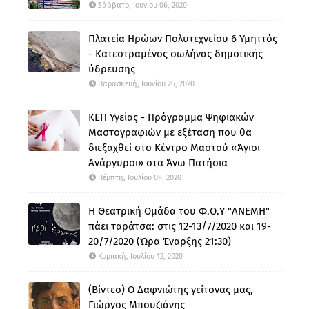
Σάββατο, Ιουνίου 06, 2020
Πλατεία Ηρώων Πολυτεχνείου 6 Υμηττός
- Κατεστραμένος σωλήνας δημοτικής
ύδρευσης
Παρασκευή, Ιουνίου 26, 2020
ΚΕΠ Υγείας - Πρόγραμμα Ψηφιακών
Μαστογραφιών με εξέταση που θα
διεξαχθεί στο Κέντρο Μαστού «Άγιοι
Ανάργυροι» στα Άνω Πατήσια
Πέμπτη, Ιουλίου 09, 2020
Η Θεατρική Ομάδα του Φ.Ο.Υ "ΑΝΕΜΗ"
πάει ταράτσα: στις 12-13/7/2020 και 19-
20/7/2020 (Ώρα Έναρξης 21:30)
Κυριακή, Ιουλίου 12, 2020
(Βίντεο) Ο Δαφνιώτης γείτονας μας,
Γιώργος Μπουζιάνης