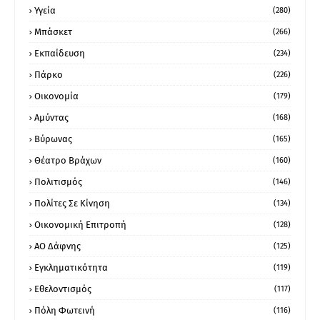
Υγεία
(280)
Μπάσκετ
(266)
Εκπαίδευση
(234)
Πάρκο
(226)
Οικονομία
(179)
Αμύντας
(168)
Βύρωνας
(165)
Θέατρο Βράχων
(160)
Πολιτισμός
(146)
Πολίτες Σε Κίνηση
(134)
Οικονομική Επιτροπή
(128)
ΑΟ Δάφνης
(125)
Εγκληματικότητα
(119)
Εθελοντισμός
(117)
Πόλη Φωτεινή
(116)