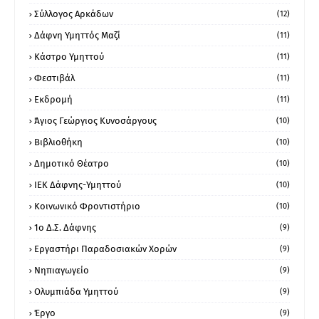
Σύλλογος Αρκάδων
(12)
Δάφνη Υμηττός Μαζί
(11)
Κάστρο Υμηττού
(11)
Φεστιβάλ
(11)
Εκδρομή
(11)
Άγιος Γεώργιος Κυνοσάργους
(10)
Βιβλιοθήκη
(10)
Δημοτικό Θέατρο
(10)
ΙΕΚ Δάφνης-Υμηττού
(10)
Κοινωνικό Φροντιστήριο
(10)
1ο Δ.Σ. Δάφνης
(9)
Εργαστήρι Παραδοσιακών Χορών
(9)
Νηπιαγωγείο
(9)
Ολυμπιάδα Υμηττού
(9)
Έργο
(9)