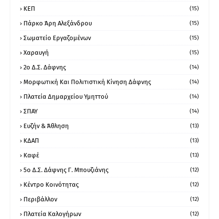
ΚΕΠ
(15)
Πάρκο Άρη Αλεξάνδρου
(15)
Σωματείο Εργαζομένων
(15)
Χαραυγή
(15)
2ο Δ.Σ. Δάφνης
(14)
Μορφωτική Και Πολιτιστική Κίνηση Δάφνης
(14)
Πλατεία Δημαρχείου Υμηττού
(14)
ΣΠΑΥ
(14)
Ευζήν & Άθληση
(13)
ΚΔΑΠ
(13)
Καφέ
(13)
5ο Δ.Σ. Δάφνης Γ. Μπουζιάνης
(12)
Κέντρο Κοινότητας
(12)
Περιβάλλον
(12)
Πλατεία Καλογήρων
(12)