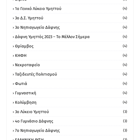
1ο Γενικό Λύκειο Υμηττού
(4)
3ο Δ.Σ. Υμηττού
(4)
3ο Νηπιαγωγείο Δάφνης
(4)
Δάφνη Υμηττός 2023 – Το Μέλλον Σήμερα
(4)
Θρίαμβος
(4)
ΚΗΦΗ
(4)
Νεκροταφείο
(4)
Ταξιδευτές Πολιτισμού
(4)
Φωτιά
(4)
Γυμναστική
(4)
Κολύμβηση
(4)
3ο Λύκειο Υμηττού
(3)
4ο Γυμνάσιο Δάφνης
(3)
7ο Νηπιαγωγείο Δάφνης
(3)
ΕΛΛΗΝΙΚΗ ΛΥΣΗ
(3)