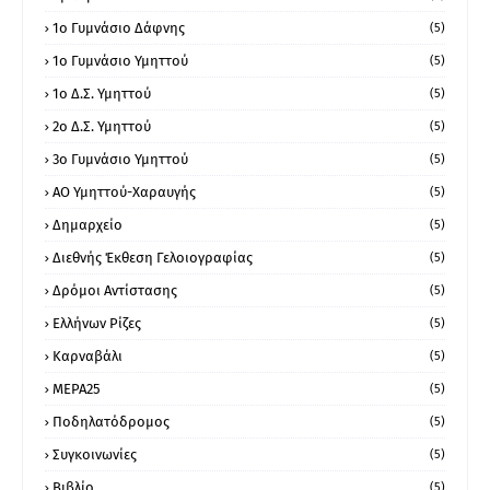
1ο Γυμνάσιο Δάφνης
(5)
1ο Γυμνάσιο Υμηττού
(5)
1ο Δ.Σ. Υμηττού
(5)
2ο Δ.Σ. Υμηττού
(5)
3ο Γυμνάσιο Υμηττού
(5)
ΑΟ Υμηττού-Χαραυγής
(5)
Δημαρχείο
(5)
Διεθνής Έκθεση Γελοιογραφίας
(5)
Δρόμοι Αντίστασης
(5)
Ελλήνων Ρίζες
(5)
Καρναβάλι
(5)
ΜΕΡΑ25
(5)
Ποδηλατόδρομος
(5)
Συγκοινωνίες
(5)
Βιβλίο
(5)