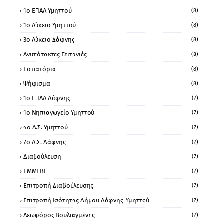
1o ΕΠΑΛ Υμηττού
(8)
1ο Λύκειο Υμηττού
(8)
3ο Λύκειο Δάφνης
(8)
Ανυπότακτες Γειτονιές
(8)
Εστιατόριο
(8)
Ψήφισμα
(8)
1ο ΕΠΑΛ Δάφνης
(7)
1ο Νηπιαγωγείο Υμηττού
(7)
4ο Δ.Σ. Υμηττού
(7)
7ο Δ.Σ. Δάφνης
(7)
Διαβούλευση
(7)
ΕΜΜΕΒΕ
(7)
Επιτροπή Διαβούλευσης
(7)
Επιτροπή Ισότητας Δήμου Δάφνης-Υμηττού
(7)
Λεωφόρος Βουλιαγμένης
(7)