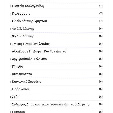
Πλατεία Τσαλαγανίδη
(7)
Πολεοδομία
(7)
Ωδείο Δάφνης-Υμηττού
(7)
4ο Δ.Σ. Δάφνης
(6)
9ο Δ.Σ. Δάφνης
(6)
Ένωση Γυναικών Ελλάδος
(6)
ΑλλάΖουμε Τη Δάφνη Και Τον Υμηττό
(6)
Αργυρούπολη-Ελληνικό
(6)
Γήπεδο
(6)
Κινητικότητα
(6)
Κοινωνικό Συσσίτιο
(6)
Πρόσκοποι
(6)
Σκάκι
(6)
Σύλλογος Δημοκρατικών Γυναικών Υμηττού-Δάφνης
(6)
Εμπόριο
(6)