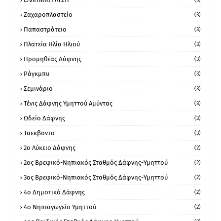
Ζαχαροπλαστείο
(3)
Παπαστράτειο
(3)
Πλατεία Ηλία Ηλιού
(3)
Προμηθέας Δάφνης
(3)
Ράγκμπυ
(3)
Σεμινάριο
(3)
Τένις Δάφνης Υμηττού Αμύντας
(3)
Ωδείο Δάφνης
(3)
Ταεκβοντο
(3)
2ο Λύκειο Δάφνης
(2)
2ος Βρεφικό-Νηπιακός Σταθμός Δάφνης-Υμηττού
(2)
3ος Βρεφικό-Νηπιακός Σταθμός Δάφνης-Υμηττού
(2)
4ο Δημοτικό Δάφνης
(2)
4ο Νηπιαγωγείο Υμηττού
(2)