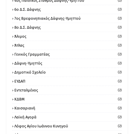
4ος Παιδικός Σταθμός Δάφνης-Υμηττού
(2)
6ο Δ.Σ. Δάφνης
(2)
7ος Βρεφονηπιακός Δάφνης-Υμηττού
(2)
8ο Δ.Σ. Δάφνης
(2)
Άλιμος
(2)
Άτλας
(2)
Γενικός Γραμματέας
(2)
Δάφνη-Υμηττός
(2)
Δημοτικό Σχολείο
(2)
ΕΥΔΑΠ
(2)
Εντεταλμένος
(2)
ΚΔΒΜ
(2)
Καισαριανή
(2)
Λαϊκή Αγορά
(2)
Λόφος Αγίου Ιωάννου Κυνηγού
(2)