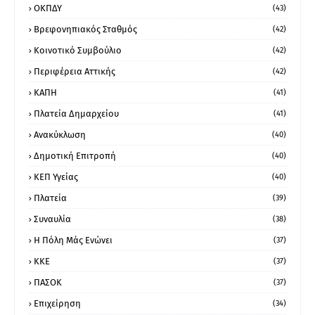
ΟΚΠΔΥ
(43)
Βρεφονηπιακός Σταθμός
(42)
Κοινοτικό Συμβούλιο
(42)
Περιφέρεια Αττικής
(42)
ΚΑΠΗ
(41)
Πλατεία Δημαρχείου
(41)
Ανακύκλωση
(40)
Δημοτική Επιτροπή
(40)
ΚΕΠ Υγείας
(40)
Πλατεία
(39)
Συναυλία
(38)
Η Πόλη Μάς Ενώνει
(37)
ΚΚΕ
(37)
ΠΑΣΟΚ
(37)
Επιχείρηση
(34)