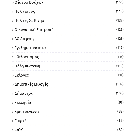
Θέατρο Βράχων
(160)
Πολιτισμός
(146)
Πολίτες Σε Κίνηση
(134)
Οικονομική Επιτροπή
(128)
ΑΟ Δάφνης
(125)
Εγκληματικότητα
(119)
Εθελοντισμός
(117)
Πόλη Φωτεινή
(116)
Εκλογές
(111)
Δημοτικές Εκλογές
(109)
Δήμαρχος
(106)
Εκκλησία
(91)
Χριστούγεννα
(88)
Γιορτή
(84)
ΦΟΥ
(80)