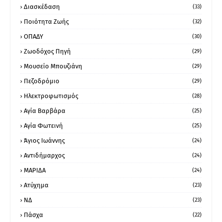
Διασκέδαση
(33)
Ποιότητα Ζωής
(32)
ΟΠΑΔΥ
(30)
Ζωοδόχος Πηγή
(29)
Μουσείο Μπουζιάνη
(29)
Πεζοδρόμιο
(29)
Ηλεκτροφωτισμός
(28)
Αγία Βαρβάρα
(25)
Αγία Φωτεινή
(25)
Άγιος Ιωάννης
(24)
Αντιδήμαρχος
(24)
ΜΑΡΙΔΑ
(24)
Ατύχημα
(23)
ΝΔ
(23)
Πάσχα
(22)