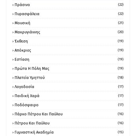
Πράσινο
(22)
Πυρασφάλεια
(22)
Μουσική
(21)
Μακρυγιάννης
(20)
Έκθεση
(19)
Απόκριες
(19)
Εστίαση
(19)
Πρώτα Η Πόλη Μας
(19)
Πλατεία Υμηττού
(18)
Λογοδοσία
(17)
Παιδική Χαρά
(17)
Ποδόσφαιρο
(17)
Πάρκο Πέτρου Και Παύλου
(16)
Πέτρου Και Παύλου
(16)
Γυμναστική Ακαδημία
(15)