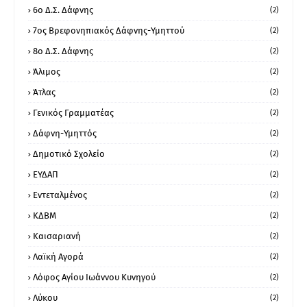
6ο Δ.Σ. Δάφνης
(2)
7ος Βρεφονηπιακός Δάφνης-Υμηττού
(2)
8ο Δ.Σ. Δάφνης
(2)
Άλιμος
(2)
Άτλας
(2)
Γενικός Γραμματέας
(2)
Δάφνη-Υμηττός
(2)
Δημοτικό Σχολείο
(2)
ΕΥΔΑΠ
(2)
Εντεταλμένος
(2)
ΚΔΒΜ
(2)
Καισαριανή
(2)
Λαϊκή Αγορά
(2)
Λόφος Αγίου Ιωάννου Κυνηγού
(2)
Λύκου
(2)