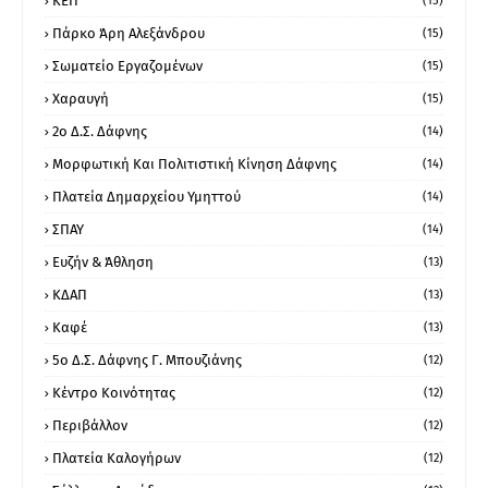
ΚΕΠ
(15)
Πάρκο Άρη Αλεξάνδρου
(15)
Σωματείο Εργαζομένων
(15)
Χαραυγή
(15)
2ο Δ.Σ. Δάφνης
(14)
Μορφωτική Και Πολιτιστική Κίνηση Δάφνης
(14)
Πλατεία Δημαρχείου Υμηττού
(14)
ΣΠΑΥ
(14)
Ευζήν & Άθληση
(13)
ΚΔΑΠ
(13)
Καφέ
(13)
5ο Δ.Σ. Δάφνης Γ. Μπουζιάνης
(12)
Κέντρο Κοινότητας
(12)
Περιβάλλον
(12)
Πλατεία Καλογήρων
(12)