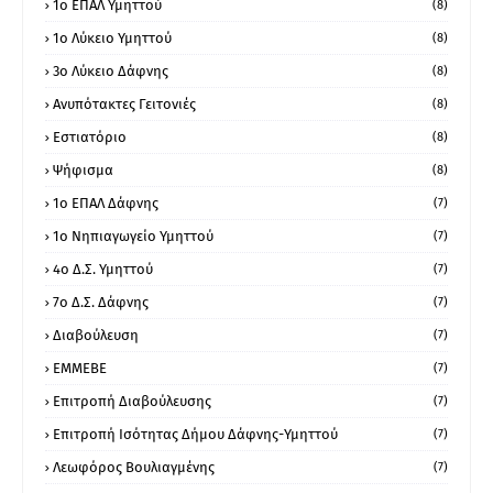
1o ΕΠΑΛ Υμηττού
(8)
1ο Λύκειο Υμηττού
(8)
3ο Λύκειο Δάφνης
(8)
Ανυπότακτες Γειτονιές
(8)
Εστιατόριο
(8)
Ψήφισμα
(8)
1ο ΕΠΑΛ Δάφνης
(7)
1ο Νηπιαγωγείο Υμηττού
(7)
4ο Δ.Σ. Υμηττού
(7)
7ο Δ.Σ. Δάφνης
(7)
Διαβούλευση
(7)
ΕΜΜΕΒΕ
(7)
Επιτροπή Διαβούλευσης
(7)
Επιτροπή Ισότητας Δήμου Δάφνης-Υμηττού
(7)
Λεωφόρος Βουλιαγμένης
(7)