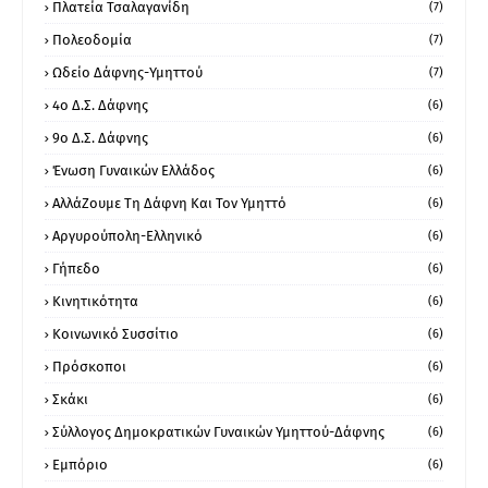
Πλατεία Τσαλαγανίδη
(7)
Πολεοδομία
(7)
Ωδείο Δάφνης-Υμηττού
(7)
4ο Δ.Σ. Δάφνης
(6)
9ο Δ.Σ. Δάφνης
(6)
Ένωση Γυναικών Ελλάδος
(6)
ΑλλάΖουμε Τη Δάφνη Και Τον Υμηττό
(6)
Αργυρούπολη-Ελληνικό
(6)
Γήπεδο
(6)
Κινητικότητα
(6)
Κοινωνικό Συσσίτιο
(6)
Πρόσκοποι
(6)
Σκάκι
(6)
Σύλλογος Δημοκρατικών Γυναικών Υμηττού-Δάφνης
(6)
Εμπόριο
(6)