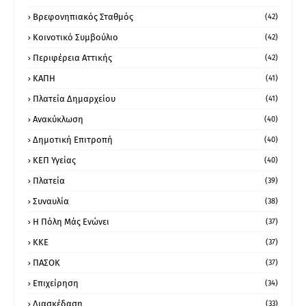
Βρεφονηπιακός Σταθμός
(42)
Κοινοτικό Συμβούλιο
(42)
Περιφέρεια Αττικής
(42)
ΚΑΠΗ
(41)
Πλατεία Δημαρχείου
(41)
Ανακύκλωση
(40)
Δημοτική Επιτροπή
(40)
ΚΕΠ Υγείας
(40)
Πλατεία
(39)
Συναυλία
(38)
Η Πόλη Μάς Ενώνει
(37)
ΚΚΕ
(37)
ΠΑΣΟΚ
(37)
Επιχείρηση
(34)
Διασκέδαση
(33)