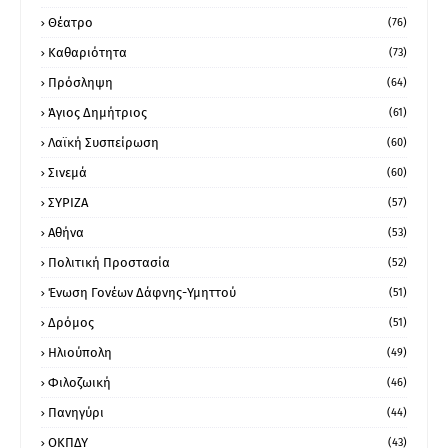
Θέατρο
(76)
Καθαριότητα
(73)
Πρόσληψη
(64)
Άγιος Δημήτριος
(61)
Λαϊκή Συσπείρωση
(60)
Σινεμά
(60)
ΣΥΡΙΖΑ
(57)
Αθήνα
(53)
Πολιτική Προστασία
(52)
Ένωση Γονέων Δάφνης-Υμηττού
(51)
Δρόμος
(51)
Ηλιούπολη
(49)
Φιλοζωική
(46)
Πανηγύρι
(44)
ΟΚΠΔΥ
(43)