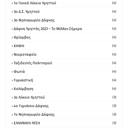
1ο Γενικό Λύκειο Υμηττού
(4)
3ο Δ.Σ. Υμηττού
(4)
3ο Νηπιαγωγείο Δάφνης
(4)
Δάφνη Υμηττός 2023 – Το Μέλλον Σήμερα
(4)
Θρίαμβος
(4)
ΚΗΦΗ
(4)
Νεκροταφείο
(4)
Ταξιδευτές Πολιτισμού
(4)
Φωτιά
(4)
Γυμναστική
(4)
Κολύμβηση
(4)
3ο Λύκειο Υμηττού
(3)
4ο Γυμνάσιο Δάφνης
(3)
7ο Νηπιαγωγείο Δάφνης
(3)
ΕΛΛΗΝΙΚΗ ΛΥΣΗ
(3)