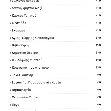
Σύλλογος Αρκάδων
(12)
Δάφνη Υμηττός Μαζί
(11)
Κάστρο Υμηττού
(11)
Φεστιβάλ
(11)
Εκδρομή
(11)
Άγιος Γεώργιος Κυνοσάργους
(10)
Βιβλιοθήκη
(10)
Δημοτικό Θέατρο
(10)
ΙΕΚ Δάφνης-Υμηττού
(10)
Κοινωνικό Φροντιστήριο
(10)
1ο Δ.Σ. Δάφνης
(9)
Εργαστήρι Παραδοσιακών Χορών
(9)
Νηπιαγωγείο
(9)
Ολυμπιάδα Υμηττού
(9)
Έργο
(9)