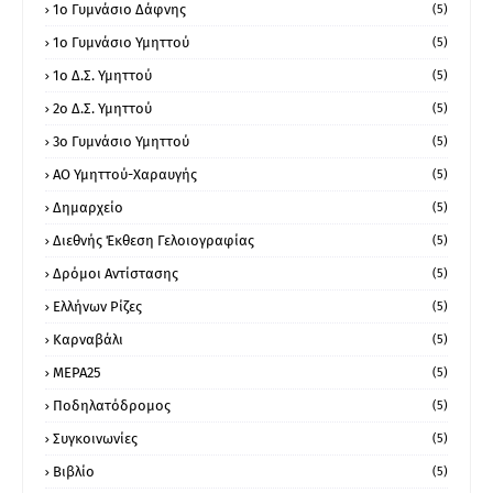
1ο Γυμνάσιο Δάφνης
(5)
1ο Γυμνάσιο Υμηττού
(5)
1ο Δ.Σ. Υμηττού
(5)
2ο Δ.Σ. Υμηττού
(5)
3ο Γυμνάσιο Υμηττού
(5)
ΑΟ Υμηττού-Χαραυγής
(5)
Δημαρχείο
(5)
Διεθνής Έκθεση Γελοιογραφίας
(5)
Δρόμοι Αντίστασης
(5)
Ελλήνων Ρίζες
(5)
Καρναβάλι
(5)
ΜΕΡΑ25
(5)
Ποδηλατόδρομος
(5)
Συγκοινωνίες
(5)
Βιβλίο
(5)