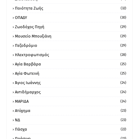
Ποιότητα Ζωής
(32)
ΟΠΑΔΥ
(30)
Ζωοδόχος Πηγή
(29)
Μουσείο Μπουζιάνη
(29)
Πεζοδρόμιο
(29)
Ηλεκτροφωτισμός
(28)
Αγία Βαρβάρα
(25)
Αγία Φωτεινή
(25)
Άγιος Ιωάννης
(24)
Αντιδήμαρχος
(24)
ΜΑΡΙΔΑ
(24)
Ατύχημα
(23)
ΝΔ
(23)
Πάσχα
(22)
Πράσινο
(22)