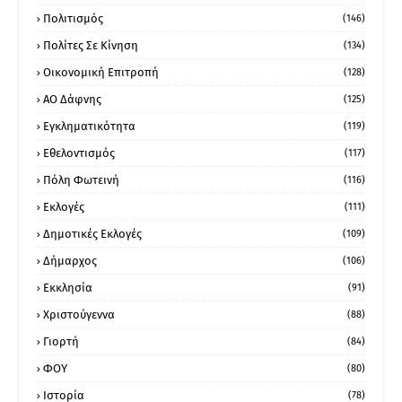
Πολιτισμός
(146)
Πολίτες Σε Κίνηση
(134)
Οικονομική Επιτροπή
(128)
ΑΟ Δάφνης
(125)
Εγκληματικότητα
(119)
Εθελοντισμός
(117)
Πόλη Φωτεινή
(116)
Εκλογές
(111)
Δημοτικές Εκλογές
(109)
Δήμαρχος
(106)
Εκκλησία
(91)
Χριστούγεννα
(88)
Γιορτή
(84)
ΦΟΥ
(80)
Ιστορία
(78)