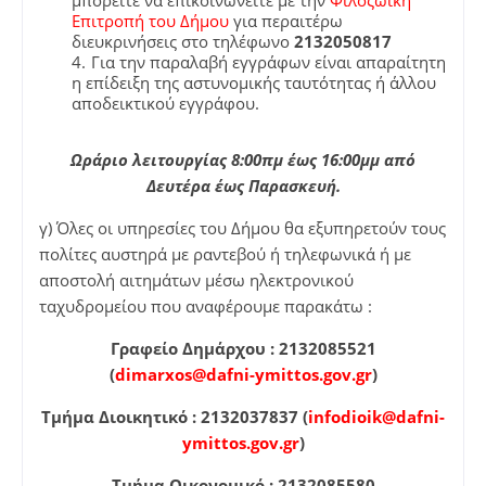
μπορείτε να επικοινωνείτε με την
Φιλοζωική
Επιτροπή του Δήμου
για περαιτέρω
διευκρινήσεις στο τηλέφωνο
2132050817
Για την παραλαβή εγγράφων είναι απαραίτητη
η επίδειξη της αστυνομικής ταυτότητας ή άλλου
αποδεικτικού εγγράφου.
Ωράριο λειτουργίας 8:00πμ έως 16:00μμ από
Δευτέρα έως Παρασκευή.
γ) Όλες οι υπηρεσίες του Δήμου θα εξυπηρετούν τους
πολίτες αυστηρά με ραντεβού ή τηλεφωνικά ή με
αποστολή αιτημάτων μέσω ηλεκτρονικού
ταχυδρομείου που αναφέρουμε παρακάτω :
Γραφείο Δημάρχου : 2132085521
(
dimarxos@dafni-ymittos.gov.gr
)
Τμήμα Διοικητικό : 2132037837 (
infodioik@dafni-
ymittos.gov.gr
)
Τμήμα Οικονομικό : 2132085580