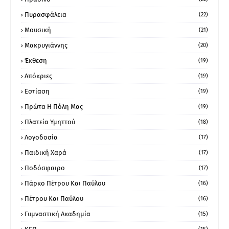
Πυρασφάλεια
(22)
Μουσική
(21)
Μακρυγιάννης
(20)
Έκθεση
(19)
Απόκριες
(19)
Εστίαση
(19)
Πρώτα Η Πόλη Μας
(19)
Πλατεία Υμηττού
(18)
Λογοδοσία
(17)
Παιδική Χαρά
(17)
Ποδόσφαιρο
(17)
Πάρκο Πέτρου Και Παύλου
(16)
Πέτρου Και Παύλου
(16)
Γυμναστική Ακαδημία
(15)