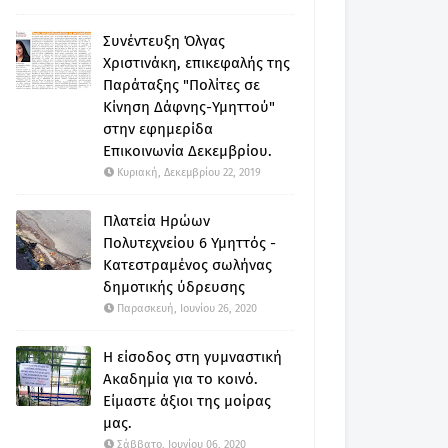
Συνέντευξη Όλγας
Χριστινάκη, επικεφαλής της
Παράταξης "Πολίτες σε
Κίνηση Δάφνης-Υμηττού"
στην εφημερίδα
Επικοινωνία Δεκεμβρίου.
Κυριακή, Δεκεμβρίου 22, 2019
Πλατεία Ηρώων
Πολυτεχνείου 6 Υμηττός -
Κατεστραμένος σωλήνας
δημοτικής ύδρευσης
Παρασκευή, Ιουνίου 26, 2020
Η είσοδος στη γυμναστική
Ακαδημία για το κοινό.
Είμαστε άξιοι της μοίρας
μας.
Σάββατο, Ιουνίου 06, 2020