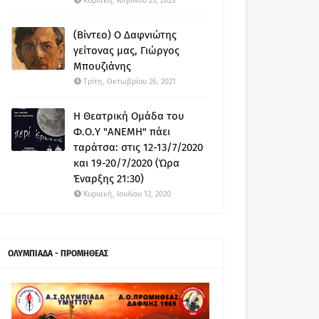
Κυριακή, Απριλίου 23, 2023
(Βίντεο) Ο Δαφνιώτης
γείτονας μας, Γιώργος
Μπουζιάνης
Τρίτη, Οκτωβρίου 26, 2021
Η Θεατρική Ομάδα του
Φ.Ο.Υ "ΑΝΕΜΗ" πάει
ταράτσα: στις 12-13/7/2020
και 19-20/7/2020 (Ώρα
Έναρξης 21:30)
Κυριακή, Ιουλίου 12, 2020
ΟΛΥΜΠΙΑΔΑ - ΠΡΟΜΗΘΕΑΣ