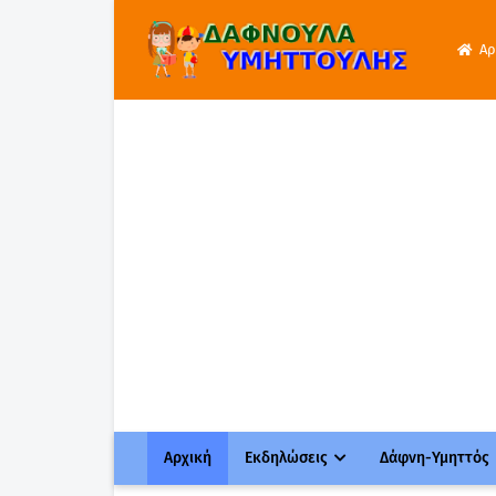
Αρ
Αρχική
Εκδηλώσεις
Δάφνη-Υμηττός