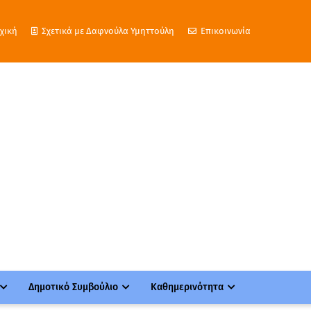
χική
Σχετικά με Δαφνούλα Υμηττούλη
Επικοινωνία
Δημοτικό Συμβούλιο
Καθημερινότητα