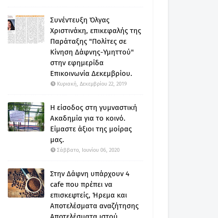
Συνέντευξη Όλγας
Χριστινάκη, επικεφαλής της
Παράταξης "Πολίτες σε
Κίνηση Δάφνης-Υμηττού"
στην εφημερίδα
Επικοινωνία Δεκεμβρίου.
Κυριακή, Δεκεμβρίου 22, 2019
Η είσοδος στη γυμναστική
Ακαδημία για το κοινό.
Είμαστε άξιοι της μοίρας
μας.
Σάββατο, Ιουνίου 06, 2020
Στην Δάφνη υπάρχουν 4
cafe που πρέπει να
επισκεφτείς, Ήρεμα και
Αποτελέσματα αναζήτησης
Αποτελέσματα ιστού