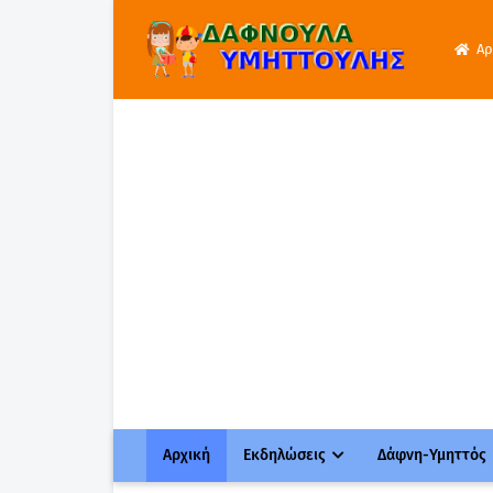
Αρ
Αρχική
Εκδηλώσεις
Δάφνη-Υμηττός