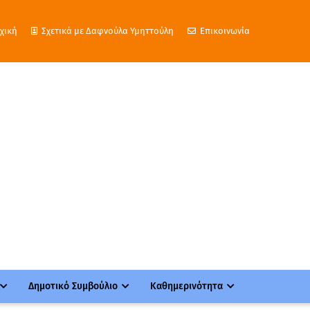
χική
Σχετικά με Δαφνούλα Υμηττούλη
Επικοινωνία
Δημοτικό Συμβούλιο
Καθημερινότητα