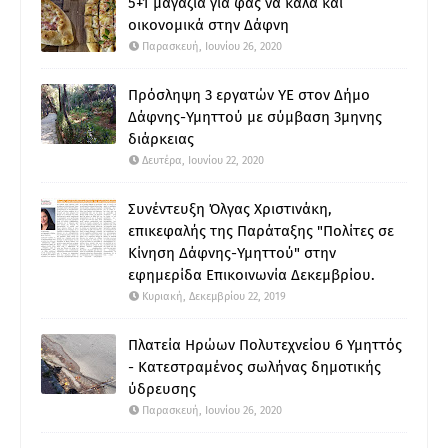
5+1 μαγαζιά για φας να καλά και
οικονομικά στην Δάφνη
Παρασκευή, Ιουνίου 26, 2020
Πρόσληψη 3 εργατών ΥΕ στον Δήμο
Δάφνης-Υμηττού με σύμβαση 3μηνης
διάρκειας
Δευτέρα, Ιουνίου 22, 2020
Συνέντευξη Όλγας Χριστινάκη,
επικεφαλής της Παράταξης "Πολίτες σε
Κίνηση Δάφνης-Υμηττού" στην
εφημερίδα Επικοινωνία Δεκεμβρίου.
Κυριακή, Δεκεμβρίου 22, 2019
Πλατεία Ηρώων Πολυτεχνείου 6 Υμηττός
- Κατεστραμένος σωλήνας δημοτικής
ύδρευσης
Παρασκευή, Ιουνίου 26, 2020