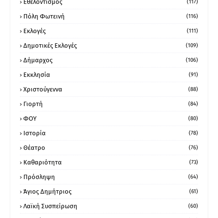
Εθελοντισμός
(117)
Πόλη Φωτεινή
(116)
Εκλογές
(111)
Δημοτικές Εκλογές
(109)
Δήμαρχος
(106)
Εκκλησία
(91)
Χριστούγεννα
(88)
Γιορτή
(84)
ΦΟΥ
(80)
Ιστορία
(78)
Θέατρο
(76)
Καθαριότητα
(73)
Πρόσληψη
(64)
Άγιος Δημήτριος
(61)
Λαϊκή Συσπείρωση
(60)