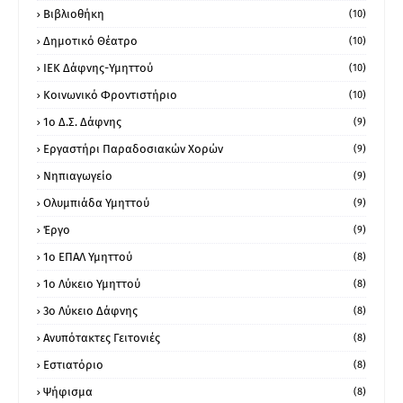
Βιβλιοθήκη
(10)
Δημοτικό Θέατρο
(10)
ΙΕΚ Δάφνης-Υμηττού
(10)
Κοινωνικό Φροντιστήριο
(10)
1ο Δ.Σ. Δάφνης
(9)
Εργαστήρι Παραδοσιακών Χορών
(9)
Νηπιαγωγείο
(9)
Ολυμπιάδα Υμηττού
(9)
Έργο
(9)
1o ΕΠΑΛ Υμηττού
(8)
1ο Λύκειο Υμηττού
(8)
3ο Λύκειο Δάφνης
(8)
Ανυπότακτες Γειτονιές
(8)
Εστιατόριο
(8)
Ψήφισμα
(8)