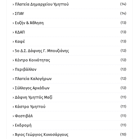
Πλατεία Δημαρχείου Υμηττού
(14)
ΣΠΑΥ
(14)
Ευζήν & Άθληση
(13)
ΚΔΑΠ
(13)
Καφέ
(13)
5ο Δ.Σ. Δάφνης Γ. Μπουζιάνης
(12)
Κέντρο Κοινότητας
(12)
Περιβάλλον
(12)
Πλατεία Καλογήρων
(12)
Σύλλογος Αρκάδων
(12)
Δάφνη Υμηττός Μαζί
(11)
Κάστρο Υμηττού
(11)
Φεστιβάλ
(11)
Εκδρομή
(11)
Άγιος Γεώργιος Κυνοσάργους
(10)