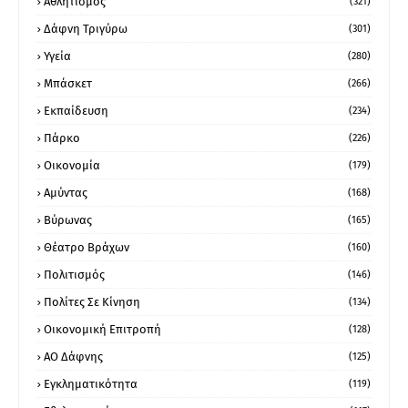
Αθλητισμός
(321)
Δάφνη Τριγύρω
(301)
Υγεία
(280)
Μπάσκετ
(266)
Εκπαίδευση
(234)
Πάρκο
(226)
Οικονομία
(179)
Αμύντας
(168)
Βύρωνας
(165)
Θέατρο Βράχων
(160)
Πολιτισμός
(146)
Πολίτες Σε Κίνηση
(134)
Οικονομική Επιτροπή
(128)
ΑΟ Δάφνης
(125)
Εγκληματικότητα
(119)