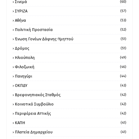
Σινεμά
(60)
ΣΥΡΙΖΑ
(57)
Αθήνα
(53)
Πολιτική Προστασία
(52)
Ένωση Γονέων Δάφνης-Υμηττού
(51)
Δρόμος
(51)
Ηλιούπολη
(49)
Φιλοζωική
(46)
Πανηγύρι
(44)
ΟΚΠΔΥ
(43)
Βρεφονηπιακός Σταθμός
(42)
Κοινοτικό Συμβούλιο
(42)
Περιφέρεια Αττικής
(42)
ΚΑΠΗ
(41)
Πλατεία Δημαρχείου
(41)