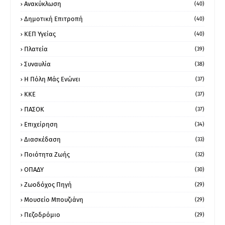
Ανακύκλωση
(40)
Δημοτική Επιτροπή
(40)
ΚΕΠ Υγείας
(40)
Πλατεία
(39)
Συναυλία
(38)
Η Πόλη Μάς Ενώνει
(37)
ΚΚΕ
(37)
ΠΑΣΟΚ
(37)
Επιχείρηση
(34)
Διασκέδαση
(33)
Ποιότητα Ζωής
(32)
ΟΠΑΔΥ
(30)
Ζωοδόχος Πηγή
(29)
Μουσείο Μπουζιάνη
(29)
Πεζοδρόμιο
(29)