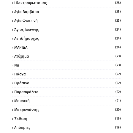
Ηλεκτροφωτισμός
(28)
Αγία Βαρβάρα
(25)
Αγία Φωτεινή
(25)
Άγιος Ιωάννης
(24)
Αντιδήμαρχος
(24)
ΜΑΡΙΔΑ
(24)
Ατύχημα
(23)
ΝΔ
(23)
Πάσχα
(22)
Πράσινο
(22)
Πυρασφάλεια
(22)
Μουσική
(21)
Μακρυγιάννης
(20)
Έκθεση
(19)
Απόκριες
(19)