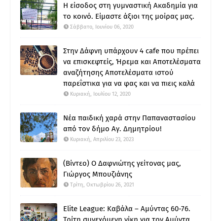
Η είσοδος στη γυμναστική Ακαδημία για
το κοινό. Είμαστε άξιοι της μοίρας μας.
Σάββατο, Ιουνίου 06, 2020
Στην Δάφνη υπάρχουν 4 cafe που πρέπει
να επισκεφτείς, Ήρεμα και Αποτελέσματα
αναζήτησης Αποτελέσματα ιστού
παρεΐστικα για να φας και να πιεις καλά
Κυριακή, Ιουλίου 12, 2020
Νέα παιδική χαρά στην Παπαναστασίου
από τον δήμο Αγ. Δημητρίου!
Κυριακή, Απριλίου 23, 2023
(Βίντεο) Ο Δαφνιώτης γείτονας μας,
Γιώργος Μπουζιάνης
Τρίτη, Οκτωβρίου 26, 2021
Elite League: Καβάλα – Αμύντας 60-76.
Τρίτη συνεχόμενη νίκη για τον Αμύντα