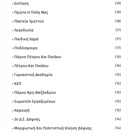
Εστίαση
(19)
Πρώτα Η Πόλη Μας
(19)
Πλατεία Υμηττού
(18)
Λογοδοσία
(17)
Παιδική Χαρά
(17)
Ποδόσφαιρο
(17)
Πάρκο Πέτρου Και Παύλου
(16)
Πέτρου Και Παύλου
(16)
Γυμναστική Ακαδημία
(15)
ΚΕΠ
(15)
Πάρκο Άρη Αλεξάνδρου
(15)
Σωματείο Εργαζομένων
(15)
Χαραυγή
(15)
2ο Δ.Σ. Δάφνης
(14)
Μορφωτική Και Πολιτιστική Κίνηση Δάφνης
(14)