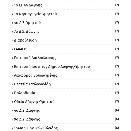
1ο ΕΠΑΛ Δάφνης
(7)
1ο Νηπιαγωγείο Υμηττού
(7)
4ο Δ.Σ. Υμηττού
(7)
7ο Δ.Σ. Δάφνης
(7)
Διαβούλευση
(7)
ΕΜΜΕΒΕ
(7)
Επιτροπή Διαβούλευσης
(7)
Επιτροπή Ισότητας Δήμου Δάφνης-Υμηττού
(7)
Λεωφόρος Βουλιαγμένης
(7)
Πλατεία Τσαλαγανίδη
(7)
Πολεοδομία
(7)
Ωδείο Δάφνης-Υμηττού
(7)
4ο Δ.Σ. Δάφνης
(6)
9ο Δ.Σ. Δάφνης
(6)
Ένωση Γυναικών Ελλάδος
(6)