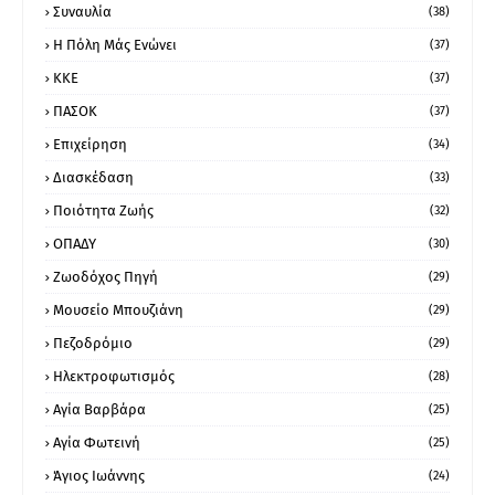
Συναυλία
(38)
Η Πόλη Μάς Ενώνει
(37)
ΚΚΕ
(37)
ΠΑΣΟΚ
(37)
Επιχείρηση
(34)
Διασκέδαση
(33)
Ποιότητα Ζωής
(32)
ΟΠΑΔΥ
(30)
Ζωοδόχος Πηγή
(29)
Μουσείο Μπουζιάνη
(29)
Πεζοδρόμιο
(29)
Ηλεκτροφωτισμός
(28)
Αγία Βαρβάρα
(25)
Αγία Φωτεινή
(25)
Άγιος Ιωάννης
(24)