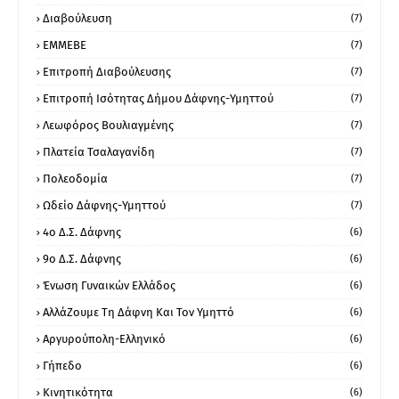
Διαβούλευση
(7)
ΕΜΜΕΒΕ
(7)
Επιτροπή Διαβούλευσης
(7)
Επιτροπή Ισότητας Δήμου Δάφνης-Υμηττού
(7)
Λεωφόρος Βουλιαγμένης
(7)
Πλατεία Τσαλαγανίδη
(7)
Πολεοδομία
(7)
Ωδείο Δάφνης-Υμηττού
(7)
4ο Δ.Σ. Δάφνης
(6)
9ο Δ.Σ. Δάφνης
(6)
Ένωση Γυναικών Ελλάδος
(6)
ΑλλάΖουμε Τη Δάφνη Και Τον Υμηττό
(6)
Αργυρούπολη-Ελληνικό
(6)
Γήπεδο
(6)
Κινητικότητα
(6)