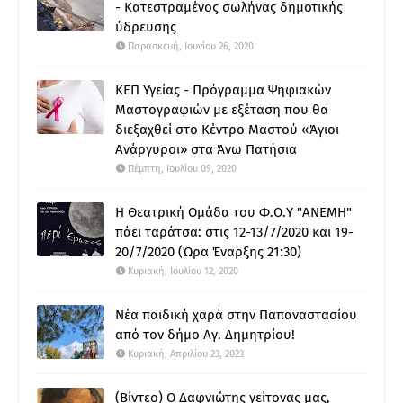
- Κατεστραμένος σωλήνας δημοτικής
ύδρευσης
Παρασκευή, Ιουνίου 26, 2020
ΚΕΠ Υγείας - Πρόγραμμα Ψηφιακών
Μαστογραφιών με εξέταση που θα
διεξαχθεί στο Κέντρο Μαστού «Άγιοι
Ανάργυροι» στα Άνω Πατήσια
Πέμπτη, Ιουλίου 09, 2020
Η Θεατρική Ομάδα του Φ.Ο.Υ "ΑΝΕΜΗ"
πάει ταράτσα: στις 12-13/7/2020 και 19-
20/7/2020 (Ώρα Έναρξης 21:30)
Κυριακή, Ιουλίου 12, 2020
Νέα παιδική χαρά στην Παπαναστασίου
από τον δήμο Αγ. Δημητρίου!
Κυριακή, Απριλίου 23, 2023
(Βίντεο) Ο Δαφνιώτης γείτονας μας,