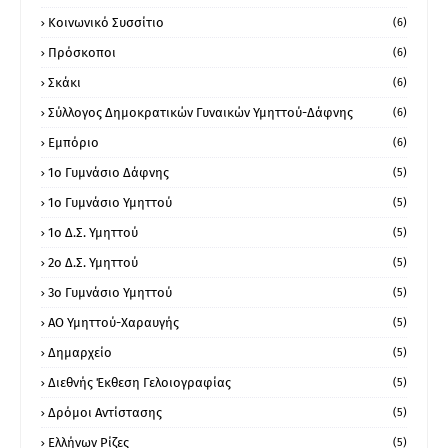
Κοινωνικό Συσσίτιο
(6)
Πρόσκοποι
(6)
Σκάκι
(6)
Σύλλογος Δημοκρατικών Γυναικών Υμηττού-Δάφνης
(6)
Εμπόριο
(6)
1ο Γυμνάσιο Δάφνης
(5)
1ο Γυμνάσιο Υμηττού
(5)
1ο Δ.Σ. Υμηττού
(5)
2ο Δ.Σ. Υμηττού
(5)
3ο Γυμνάσιο Υμηττού
(5)
ΑΟ Υμηττού-Χαραυγής
(5)
Δημαρχείο
(5)
Διεθνής Έκθεση Γελοιογραφίας
(5)
Δρόμοι Αντίστασης
(5)
Ελλήνων Ρίζες
(5)