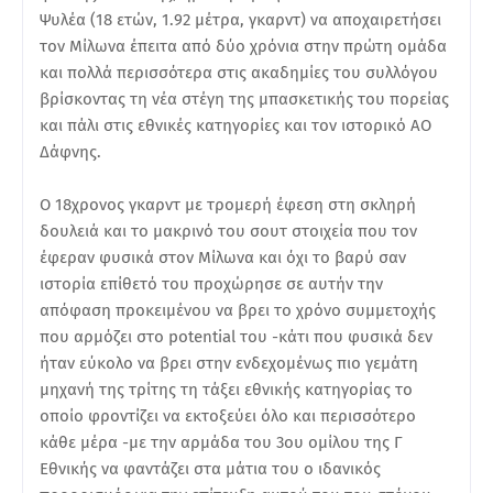
Ψυλέα (18 ετών, 1.92 μέτρα, γκαρντ) να αποχαιρετήσει
τον Μίλωνα έπειτα από δύο χρόνια στην πρώτη ομάδα
και πολλά περισσότερα στις ακαδημίες του συλλόγου
βρίσκοντας τη νέα στέγη της μπασκετικής του πορείας
και πάλι στις εθνικές κατηγορίες και τον ιστορικό ΑΟ
Δάφνης.
Ο 18χρονος γκαρντ με τρομερή έφεση στη σκληρή
δουλειά και το μακρινό του σουτ στοιχεία που τον
έφεραν φυσικά στον Μίλωνα και όχι το βαρύ σαν
ιστορία επίθετό του προχώρησε σε αυτήν την
απόφαση προκειμένου να βρει το χρόνο συμμετοχής
που αρμόζει στο potential του -κάτι που φυσικά δεν
ήταν εύκολο να βρει στην ενδεχομένως πιο γεμάτη
μηχανή της τρίτης τη τάξει εθνικής κατηγορίας το
οποίο φροντίζει να εκτοξεύει όλο και περισσότερο
κάθε μέρα -με την αρμάδα του 3ου ομίλου της Γ
Εθνικής να φαντάζει στα μάτια του ο ιδανικός