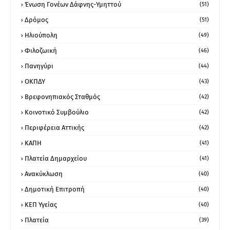
Ένωση Γονέων Δάφνης-Υμηττού
(51)
Δρόμος
(51)
Ηλιούπολη
(49)
Φιλοζωική
(46)
Πανηγύρι
(44)
ΟΚΠΔΥ
(43)
Βρεφονηπιακός Σταθμός
(42)
Κοινοτικό Συμβούλιο
(42)
Περιφέρεια Αττικής
(42)
ΚΑΠΗ
(41)
Πλατεία Δημαρχείου
(41)
Ανακύκλωση
(40)
Δημοτική Επιτροπή
(40)
ΚΕΠ Υγείας
(40)
Πλατεία
(39)