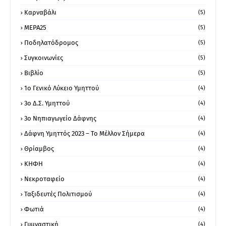
Καρναβάλι
(5)
ΜΕΡΑ25
(5)
Ποδηλατόδρομος
(5)
Συγκοινωνίες
(5)
Βιβλίο
(5)
1ο Γενικό Λύκειο Υμηττού
(4)
3ο Δ.Σ. Υμηττού
(4)
3ο Νηπιαγωγείο Δάφνης
(4)
Δάφνη Υμηττός 2023 – Το Μέλλον Σήμερα
(4)
Θρίαμβος
(4)
ΚΗΦΗ
(4)
Νεκροταφείο
(4)
Ταξιδευτές Πολιτισμού
(4)
Φωτιά
(4)
Γυμναστική
(4)