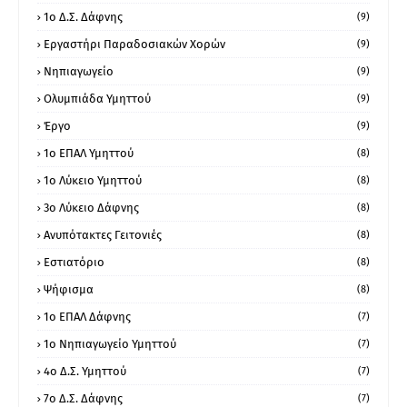
1ο Δ.Σ. Δάφνης
(9)
Εργαστήρι Παραδοσιακών Χορών
(9)
Νηπιαγωγείο
(9)
Ολυμπιάδα Υμηττού
(9)
Έργο
(9)
1o ΕΠΑΛ Υμηττού
(8)
1ο Λύκειο Υμηττού
(8)
3ο Λύκειο Δάφνης
(8)
Ανυπότακτες Γειτονιές
(8)
Εστιατόριο
(8)
Ψήφισμα
(8)
1ο ΕΠΑΛ Δάφνης
(7)
1ο Νηπιαγωγείο Υμηττού
(7)
4ο Δ.Σ. Υμηττού
(7)
7ο Δ.Σ. Δάφνης
(7)