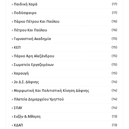
Παιδική Χαρά
(17)
Ποδόσφαιρο
(17)
Πάρκο Πέτρου Και Παύλου
(16)
Πέτρου Και Παύλου
(16)
Γυμναστική Ακαδημία
(15)
ΚΕΠ
(15)
Πάρκο Άρη Αλεξάνδρου
(15)
Σωματείο Εργαζομένων
(15)
Χαραυγή
(15)
2ο Δ.Σ. Δάφνης
(14)
Μορφωτική Και Πολιτιστική Κίνηση Δάφνης
(14)
Πλατεία Δημαρχείου Υμηττού
(14)
ΣΠΑΥ
(14)
Ευζήν & Άθληση
(13)
ΚΔΑΠ
(13)