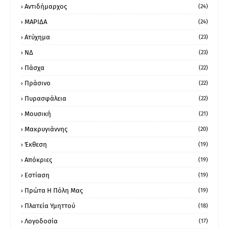
Αντιδήμαρχος
(24)
ΜΑΡΙΔΑ
(24)
Ατύχημα
(23)
ΝΔ
(23)
Πάσχα
(22)
Πράσινο
(22)
Πυρασφάλεια
(22)
Μουσική
(21)
Μακρυγιάννης
(20)
Έκθεση
(19)
Απόκριες
(19)
Εστίαση
(19)
Πρώτα Η Πόλη Μας
(19)
Πλατεία Υμηττού
(18)
Λογοδοσία
(17)