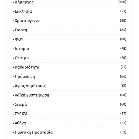
Δήμαρχος
(106)
Εκκλησία
(91)
Χριστούγεννα
(88)
Γιορτή
(84)
ΦΟΥ
(80)
Ιστορία
(78)
Θέατρο
(76)
Καθαριότητα
(73)
Πρόσληψη
(64)
Άγιος Δημήτριος
(61)
Λαϊκή Συσπείρωση
(60)
Σινεμά
(60)
ΣΥΡΙΖΑ
(57)
Αθήνα
(53)
Πολιτική Προστασία
(52)