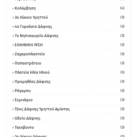
Κολύμβηση
(4)
3ο Λύκειο Υμηττού
(3)
4ο Γυμνάσιο Δάφνης
(3)
7ο Νηπιαγωγείο Δάφνης
(3)
ΕΛΛΗΝΙΚΗ ΛΥΣΗ
(3)
Ζαχαροπλαστείο
(3)
Παπαστράτειο
(3)
Πλατεία Ηλία Ηλιού
(3)
Προμηθέας Δάφνης
(3)
Ράγκμπυ
(3)
Σεμινάριο
(3)
Τένις Δάφνης Υμηττού Αμύντας
(3)
Ωδείο Δάφνης
(3)
Ταεκβοντο
(3)
2ο Λύκειο Δάφνης
(2)