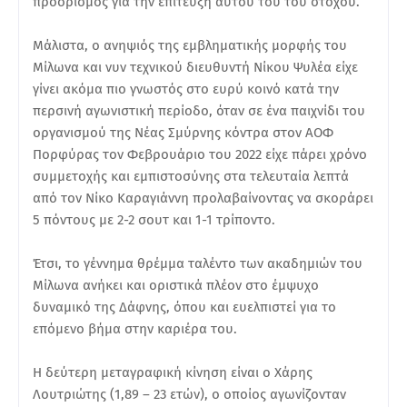
προορισμός για την επίτευξη αυτού του του στόχου.
Μάλιστα, ο ανηψιός της εμβληματικής μορφής του
Μίλωνα και νυν τεχνικού διευθυντή Νίκου Ψυλέα είχε
γίνει ακόμα πιο γνωστός στο ευρύ κοινό κατά την
περσινή αγωνιστική περίοδο, όταν σε ένα παιχνίδι του
οργανισμού της Νέας Σμύρνης κόντρα στον ΑΟΦ
Πορφύρας τον Φεβρουάριο του 2022 είχε πάρει χρόνο
συμμετοχής και εμπιστοσύνης στα τελευταία λεπτά
από τον Νίκο Καραγιάννη προλαβαίνοντας να σκοράρει
5 πόντους με 2-2 σουτ και 1-1 τρίποντο.
Έτσι, το γέννημα θρέμμα ταλέντο των ακαδημιών του
Μίλωνα ανήκει και οριστικά πλέον στο έμψυχο
δυναμικό της Δάφνης, όπου και ευελπιστεί για το
επόμενο βήμα στην καριέρα του.
Η δεύτερη μεταγραφική κίνηση είναι ο Χάρης
Λουτριώτης (1,89 – 23 ετών), ο οποίος αγωνίζονταν