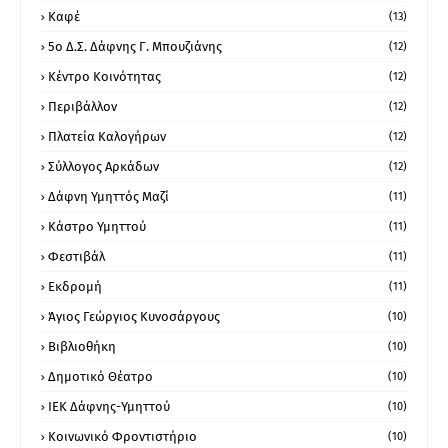
Καφέ
(13)
5ο Δ.Σ. Δάφνης Γ. Μπουζιάνης
(12)
Κέντρο Κοινότητας
(12)
Περιβάλλον
(12)
Πλατεία Καλογήρων
(12)
Σύλλογος Αρκάδων
(12)
Δάφνη Υμηττός Μαζί
(11)
Κάστρο Υμηττού
(11)
Φεστιβάλ
(11)
Εκδρομή
(11)
Άγιος Γεώργιος Κυνοσάργους
(10)
Βιβλιοθήκη
(10)
Δημοτικό Θέατρο
(10)
ΙΕΚ Δάφνης-Υμηττού
(10)
Κοινωνικό Φροντιστήριο
(10)