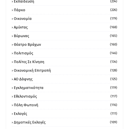
Εκπαίδευση
(234)
Πάρκο
(226)
Οικονομία
(179)
Αμύντας
(168)
Βύρωνας
(165)
Θέατρο Βράχων
(160)
Πολιτισμός
(146)
Πολίτες Σε Κίνηση
(134)
Οικονομική Επιτροπή
(128)
ΑΟ Δάφνης
(125)
Εγκληματικότητα
(119)
Εθελοντισμός
(117)
Πόλη Φωτεινή
(116)
Εκλογές
(111)
Δημοτικές Εκλογές
(109)